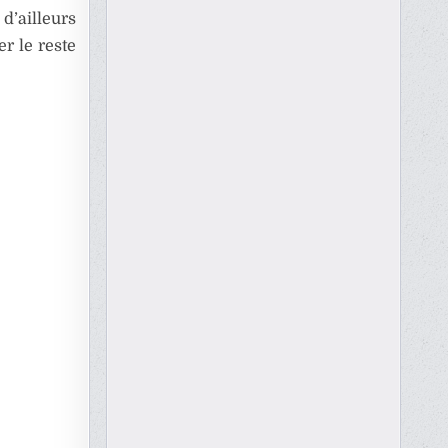
d’ailleurs
er le reste