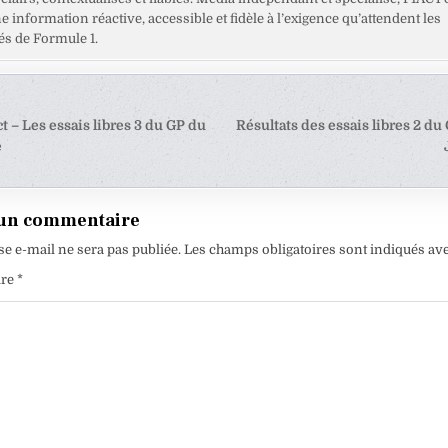
ne information réactive, accessible et fidèle à l’exigence qu’attendent les
s de Formule 1.
tion
t – Les essais libres 3 du GP du
Résultats des essais libres 2 du
e
e
 un commentaire
se e-mail ne sera pas publiée.
Les champs obligatoires sont indiqués av
ire
*