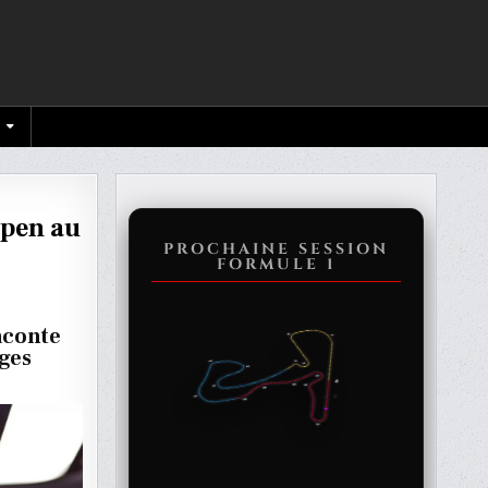
ppen au
PROCHAINE SESSION
FORMULE 1
E
aconte
ages
LISTE
PPEN