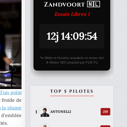
Zandvoort 🇳🇱
Essais Libres 1
12j 14:09:54
🛰️ Météo et Horaires actualisés en temps réel
⚙️ Moteur SEO propulsé par F1ACTU
TOP 5 PILOTES
d’un point
 froide de
s la plume
1
219
ANTONELLI
e d’emblée
tés.