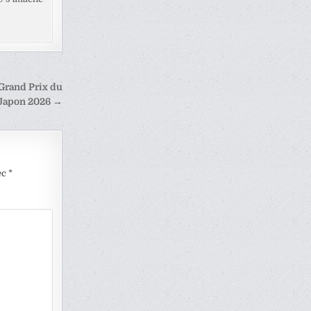
 Grand Prix du
Japon 2026 →
ec
*