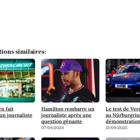
tions similaires:
n fait
Hamilton rembarre un
Le test de Ve
un journaliste
journaliste après une
au Nürburgrin
question gênante
démonstratio
6
07/04/2024
13/09/2025