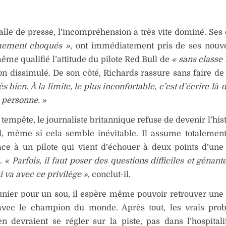
alle de presse, l’incompréhension a très vite dominé. Ses 
mement choqués »
, ont immédiatement pris de ses nouve
ême qualifié l’attitude du pilote Red Bull de
« sans classe 
n dissimulé. De son côté, Richards rassure sans faire d
ès bien. À la limite, le plus inconfortable, c’est d’écrire là-
 personne. »
 tempête, le journaliste britannique refuse de devenir l’his
, même si cela semble inévitable. Il assume totalement
face à un pilote qui vient d’échouer à deux points d’un
e.
« Parfois, il faut poser des questions difficiles et gênante
i va avec ce privilège »
, conclut-il.
unier pour un sou, il espère même pouvoir retrouver une
 avec le champion du monde. Après tout, les vrais pro
n devraient se régler sur la piste, pas dans l’hospital