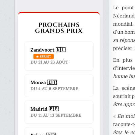
Le poin
Néerlanda
PROCHAINS
mondial. 
GRANDS PRIX
d’un hom
sa répons
préciser :
Zandvoort 🇳🇱
🔥 SPRINT
En plus
DU 21 AU 23 AOÛT
d’interv
bonne hu
Monza 🇮🇹
La scène
DU 4 AU 6 SEPTEMBRE
souriait 
être appr
Madrid 🇪🇸
DU 11 AU 13 SEPTEMBRE
« En moi
raconte-t
êtes le c