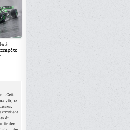
le à
a tempête
e
ns. Cette
analytique
lisses.
rticulière
nts du
antir des
U s’attache