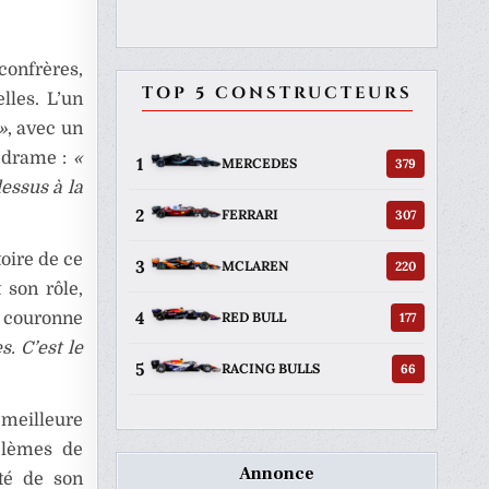
confrères,
TOP 5 CONSTRUCTEURS
lles. L’un
»
, avec un
e drame :
«
1
379
MERCEDES
dessus à la
2
307
FERRARI
toire de ce
3
220
MCLAREN
 son rôle,
4
177
e couronne
RED BULL
s. C’est le
5
66
RACING BULLS
 meilleure
blèmes de
Annonce
ité de son