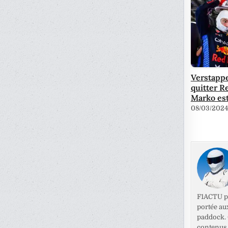
Verstapp
quitter Re
Marko est
08/03/2024
F1ACTU pr
portée au
paddock. C
contenus 