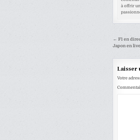
à offrir u
passionné
Naviga
← F1 en direc
de
Japon en liv
l’articl
Laisser
Votre adres
Commenta