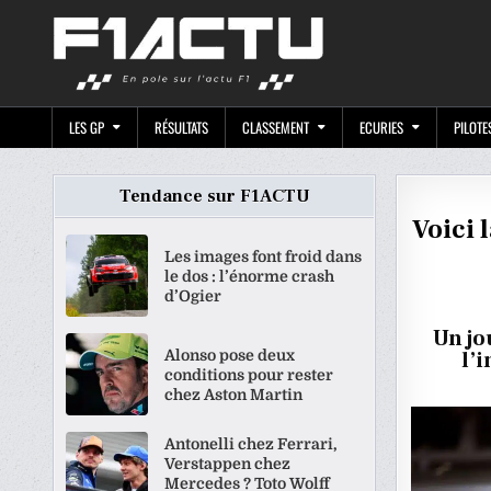
Skip
F1ACTU.CO
to
content
LES GP
RÉSULTATS
CLASSEMENT
ECURIES
PILOTE
Tendance sur F1ACTU
Voici 
Les images font froid dans
le dos : l’énorme crash
d’Ogier
Un jo
Alonso pose deux
l’
conditions pour rester
chez Aston Martin
Antonelli chez Ferrari,
Verstappen chez
Mercedes ? Toto Wolff