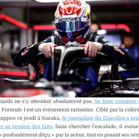
hards ne s’y attendait absolument pas.
Se faire expulser 
 Formule 1 est un événement rarissime. Ciblé par la colère
tappen ce jeudi à Suzuka,
le journaliste du
Guardian
a pri
er sa version des faits
. Sans chercher l’escalade, il avou
 « profondément déçu » par la scène, tout en posant ses véri