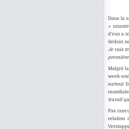
Dans la s
« unani
d’eux a m
dédain no
Je vais tr
première
Malgré la
week-end
surtout 
mondial
travail qu
Pas ranc
relation
Verstappe