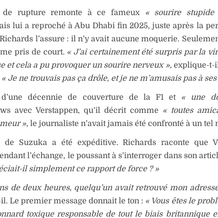
t de rupture remonte à ce fameux
« sourire stupide
is lui a reproché à Abu Dhabi fin 2025, juste après la pert
Richards l’assure : il n’y avait aucune moquerie. Seulement
me pris de court.
« J’ai certainement été surpris par la vi
e et cela a pu provoquer un sourire nerveux »
, explique-t-i
« Je ne trouvais pas ça drôle, et je ne m’amusais pas à ses
 d’une décennie de couverture de la F1 et
« une d
iews avec Verstappen, qu’il décrit comme
« toutes amic
meur »
, le journaliste n’avait jamais été confronté à un tel
 de Suzuka a été expéditive. Richards raconte que V
pendant l’échange, le poussant à s’interroger dans son artic
éciait-il simplement ce rapport de force ? »
ns de deux heures, quelqu’un avait retrouvé mon adresse
-il. Le premier message donnait le ton :
« Vous êtes le prob
onnard toxique responsable de tout le biais britannique e