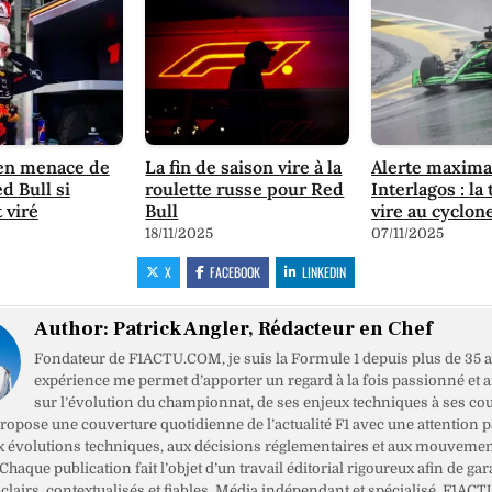
en menace de
La fin de saison vire à la
Alerte maxima
d Bull si
roulette russe pour Red
Interlagos : l
 viré
Bull
vire au cyclon
18/11/2025
07/11/2025
X
FACEBOOK
LINKEDIN
Author:
Patrick Angler, Rédacteur en Chef
Fondateur de F1ACTU.COM, je suis la Formule 1 depuis plus de 35 a
expérience me permet d’apporter un regard à la fois passionné et 
sur l’évolution du championnat, de ses enjeux techniques à ses cou
opose une couverture quotidienne de l’actualité F1 avec une attention pa
x évolutions techniques, aux décisions réglementaires et aux mouveme
haque publication fait l’objet d’un travail éditorial rigoureux afin de gar
clairs, contextualisés et fiables. Média indépendant et spécialisé, F1ACT