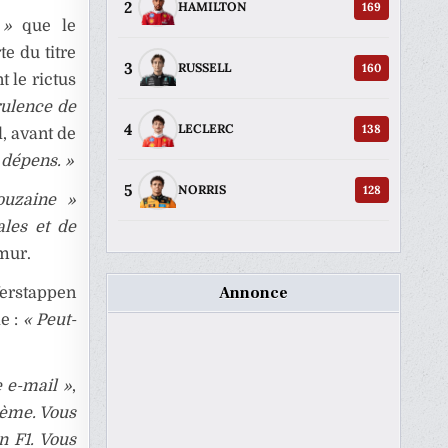
2
169
HAMILTON
 »
que le
e du titre
3
160
RUSSELL
 le rictus
rulence de
4
138
LECLERC
l, avant de
 dépens. »
5
128
NORRIS
ouzaine »
ales et de
 mur.
Annonce
erstappen
le :
« Peut-
 e-mail »
,
lème. Vous
n F1. Vous