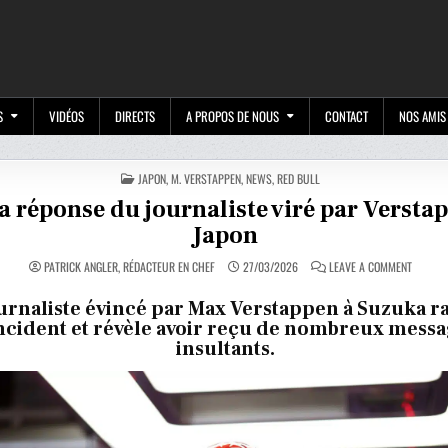
M
S
VIDÉOS
DIRECTS
A PROPOS DE NOUS
CONTACT
NOS AMIS
POSTED
JAPON
,
M. VERSTAPPEN
,
NEWS
,
RED BULL
IN
la réponse du journaliste viré par Versta
Japon
ON
PATRICK ANGLER, RÉDACTEUR EN CHEF
27/03/2026
LEAVE A COMMENT
VOICI
LA
RÉPONS
urnaliste évincé par Max Verstappen à Suzuka r
DU
incident et révèle avoir reçu de nombreux mess
JOURNA
VIRÉ
insultants.
PAR
VERSTA
AU
JAPON