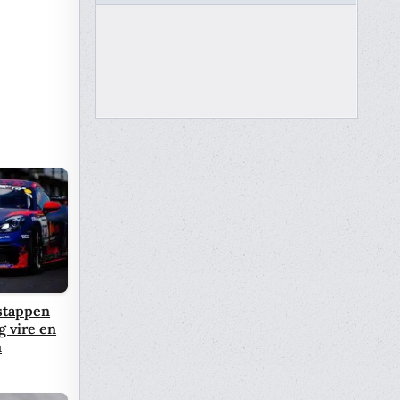
rstappen
g vire en
n