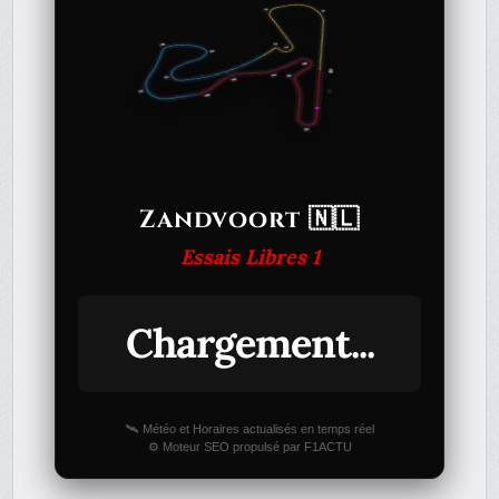
Zandvoort 🇳🇱
Essais Libres 1
Chargement...
🛰️ Météo et Horaires actualisés en temps réel
⚙️ Moteur SEO propulsé par F1ACTU