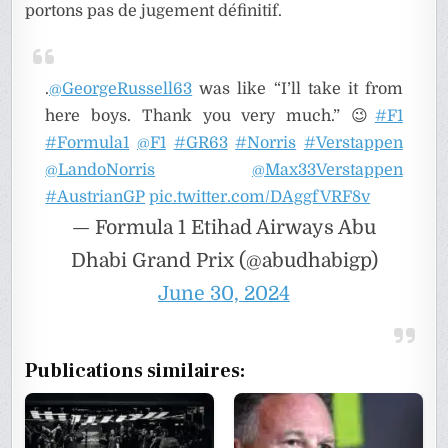
portons pas de jugement définitif.
.
@GeorgeRussell63
was like “I’ll take it from
here boys. Thank you very much.” 😉
#F1
#Formula1
@F1
#GR63
#Norris
#Verstappen
@LandoNorris
@Max33Verstappen
#AustrianGP
pic.twitter.com/DAggfVRF8v
— Formula 1 Etihad Airways Abu
Dhabi Grand Prix (@abudhabigp)
June 30, 2024
Publications similaires: