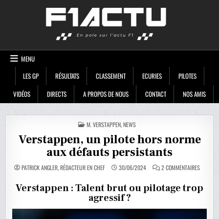
Skip
F1ACTU
to
content
MENU
LES GP
RÉSULTATS
CLASSEMENT
ECURIES
PILOTES
VIDÉOS
DIRECTS
A PROPOS DE NOUS
CONTACT
NOS AMIS
POSTED
M. VERSTAPPEN
,
NEWS
IN
Verstappen, un pilote hors norme
aux défauts persistants
SUR
PATRICK ANGLER, RÉDACTEUR EN CHEF
30/06/2024
2 COMMENTAIRES
VERSTAP
UN
PILOTE
Verstappen : Talent brut ou pilotage trop
HORS
agressif ?
NORME
AUX
DÉFAUTS
PERSIST