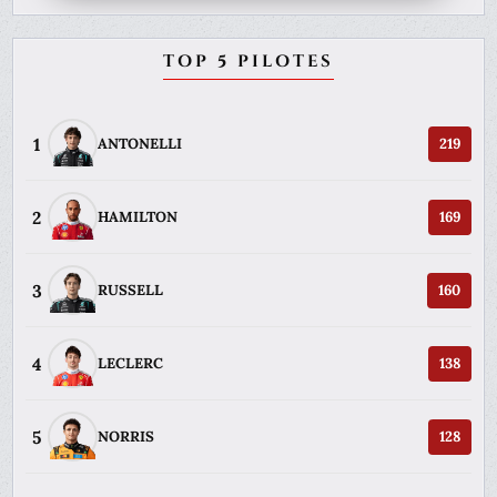
TOP 5 PILOTES
1
ANTONELLI
219
2
HAMILTON
169
3
RUSSELL
160
4
LECLERC
138
5
NORRIS
128