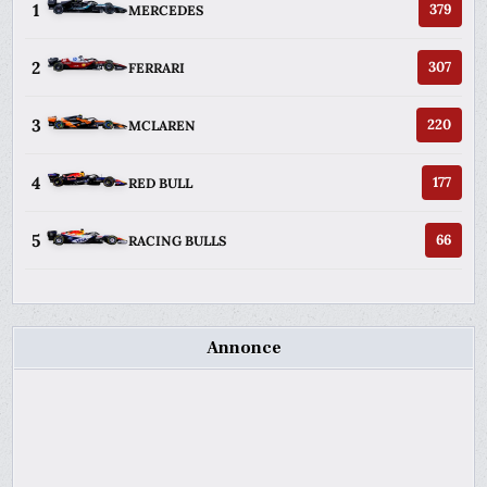
1
379
MERCEDES
2
307
FERRARI
3
220
MCLAREN
4
177
RED BULL
5
66
RACING BULLS
Annonce