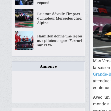
répond
Briatore dévoile l’impact
du moteur Mercedes chez
Alpine
Hamilton donne une leçon
aux pilotes e-sport Ferrari
sur F1 25
Max Verst
Annonce
la saison
Grande-B
attendue 
contenue
Avec un 
monde a r
serrée ma