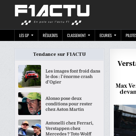
Skip
F1ACTU.CO
to
content
LES GP
RÉSULTATS
CLASSEMENT
ECURIES
PILOTE
Tendance sur F1ACTU
Verst
Les images font froid dans
le dos : l’énorme crash
d’Ogier
Max Ve
devan
Alonso pose deux
conditions pour rester
chez Aston Martin
Antonelli chez Ferrari,
Verstappen chez
Mercedes ? Toto Wolff