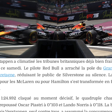
appen a climatisé les tribunes britanniques déjà bien fra
 ce samedi. Le pilote Red Bull a arraché la pole du
Gran
retagne
, réduisant le public de Silverstone au silence. 
pour les McLaren ou pour Hamilton s’est transformée en f
.
1:24.892 claqué au moment décisif, le quadruple ch
epoussé Oscar Piastri à 0″103 et Lando Norris à 0″118. La b
is Verstappen, seul contre tous, a assommé la concurrenc