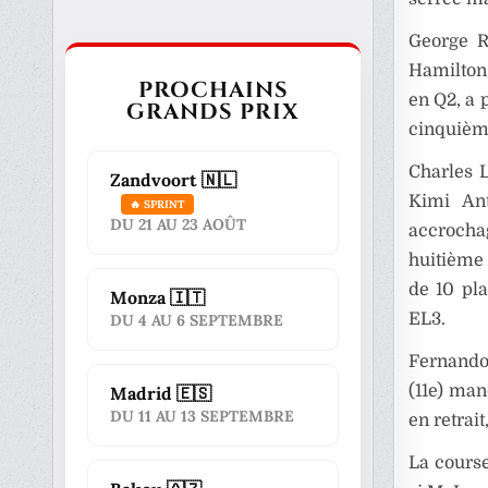
George R
Hamilton
PROCHAINS
en Q2, a 
GRANDS PRIX
cinquième
Charles L
Zandvoort 🇳🇱
Kimi An
🔥 SPRINT
DU 21 AU 23 AOÛT
accrochag
huitième 
de 10 pl
Monza 🇮🇹
EL3.
DU 4 AU 6 SEPTEMBRE
Fernando 
(11e) man
Madrid 🇪🇸
DU 11 AU 13 SEPTEMBRE
en retrait
La cours