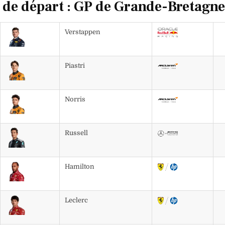
e de départ : GP de Grande-Bretagne
Verstappen
Piastri
Norris
Russell
Hamilton
Leclerc