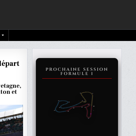
départ
PROCHAINE SESSION
FORMULE 1
PPEN
TONE
retagne,
lton et