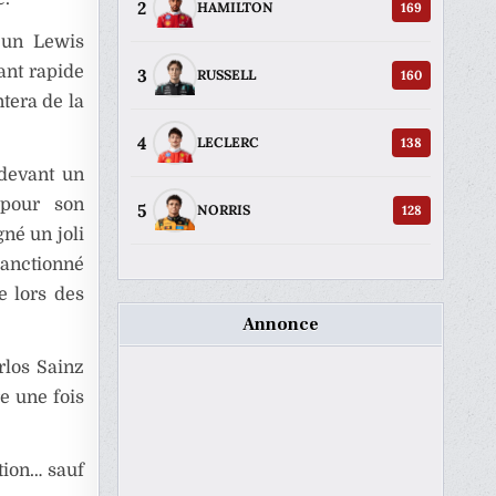
2
169
HAMILTON
 un Lewis
ant rapide
3
160
RUSSELL
ntera de la
4
138
LECLERC
 devant un
our son
5
128
NORRIS
né un joli
sanctionné
e lors des
Annonce
rlos Sainz
e une fois
tion… sauf