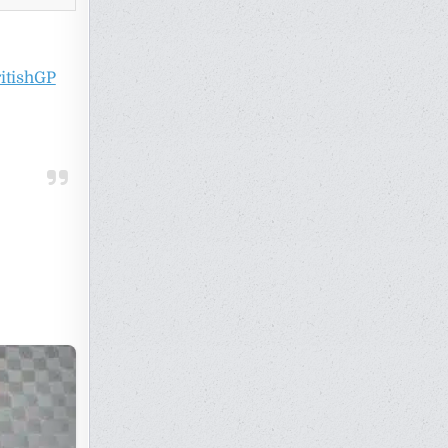
itishGP