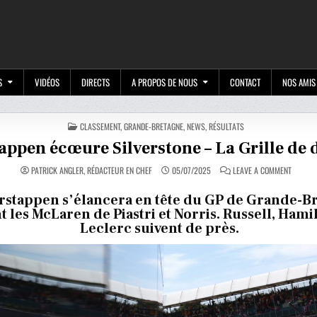
M
S
VIDÉOS
DIRECTS
A PROPOS DE NOUS
CONTACT
NOS AMIS
POSTED
CLASSEMENT
,
GRANDE-BRETAGNE
,
NEWS
,
RÉSULTATS
IN
appen écœure Silverstone – La Grille de 
ON
PATRICK ANGLER, RÉDACTEUR EN CHEF
05/07/2025
LEAVE A COMMENT
VERSTA
ÉCŒURE
SILVERS
rstappen s’élancera en tête du GP de Grande-B
–
t les McLaren de Piastri et Norris. Russell, Hami
LA
GRILLE
Leclerc suivent de près.
DE
DÉPART