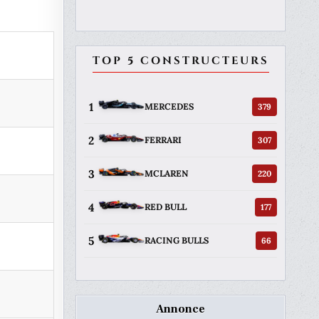
TOP 5 CONSTRUCTEURS
1
379
MERCEDES
2
307
FERRARI
3
220
MCLAREN
4
177
RED BULL
5
66
RACING BULLS
Annonce