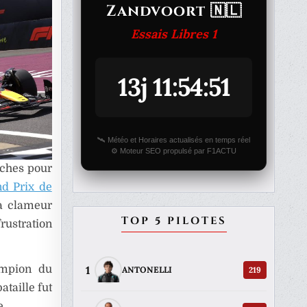
Zandvoort 🇳🇱
Essais Libres 1
13j 11:54:51
🛰️ Météo et Horaires actualisés en temps réel
⚙️ Moteur SEO propulsé par F1ACTU
îches pour
d Prix de
La clameur
TOP 5 PILOTES
rustration
1
ampion du
219
ANTONELLI
ataille fut
e.