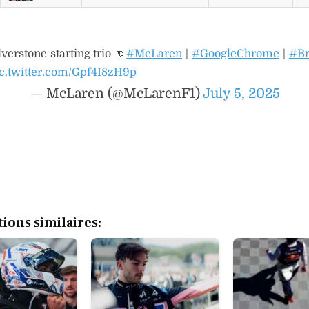
verstone starting trio 👊
#McLaren
|
#GoogleChrome
|
#Br
c.twitter.com/Gpf4I8zH9p
— McLaren (@McLarenF1)
July 5, 2025
tions similaires: