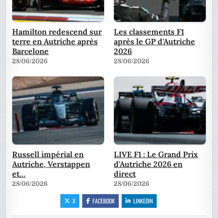
Hamilton redescend sur
Les classements F1
terre en Autriche après
après le GP d'Autriche
Barcelone
2026
28/06/2026
28/06/2026
Russell impérial en
LIVE F1 : Le Grand Prix
Autriche, Verstappen
d'Autriche 2026 en
et…
direct
28/06/2026
28/06/2026
X
FACEBOOK
LINKEDIN