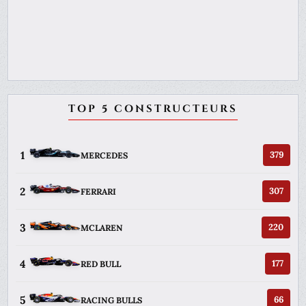
TOP 5 CONSTRUCTEURS
1
379
MERCEDES
2
307
FERRARI
3
220
MCLAREN
4
177
RED BULL
5
66
RACING BULLS