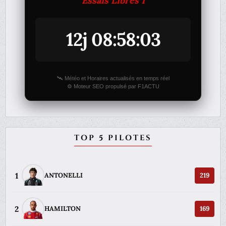
Essais Libres 1
12j 08:58:03
🛰️ Météo et Horaires actualisés en temps réel
⚙️ Moteur SEO propulsé par F1ACTU
TOP 5 PILOTES
1
ANTONELLI
219
2
HAMILTON
169