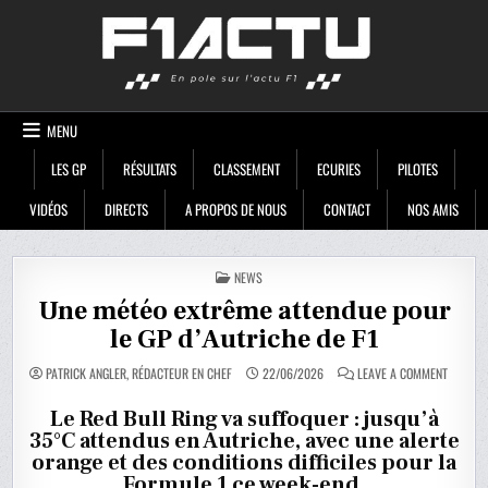
Skip
F1ACTU
to
content
MENU
LES GP
RÉSULTATS
CLASSEMENT
ECURIES
PILOTES
VIDÉOS
DIRECTS
A PROPOS DE NOUS
CONTACT
NOS AMIS
POSTED
NEWS
IN
Une météo extrême attendue pour
le GP d’Autriche de F1
ON
PATRICK ANGLER, RÉDACTEUR EN CHEF
22/06/2026
LEAVE A COMMENT
UNE
MÉTÉO
EXTRÊM
Le Red Bull Ring va suffoquer : jusqu’à
ATTEND
35°C attendus en Autriche, avec une alerte
POUR
LE
orange et des conditions difficiles pour la
GP
D’AUTRI
Formule 1 ce week-end.