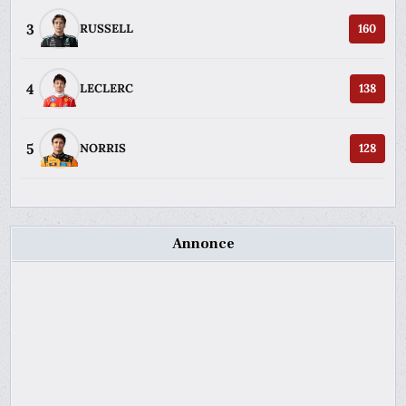
3
RUSSELL
160
4
LECLERC
138
5
NORRIS
128
Annonce