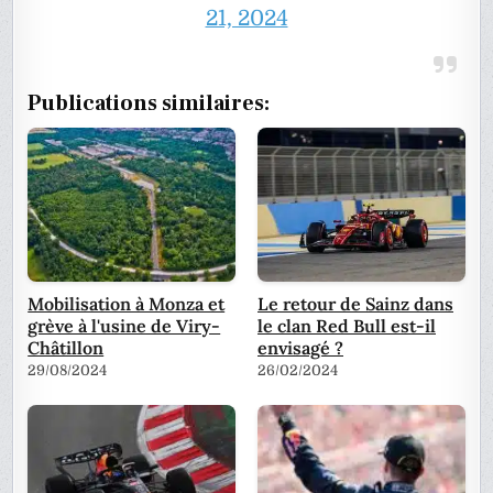
21, 2024
Publications similaires:
Mobilisation à Monza et
Le retour de Sainz dans
grève à l'usine de Viry-
le clan Red Bull est-il
Châtillon
envisagé ?
29/08/2024
26/02/2024