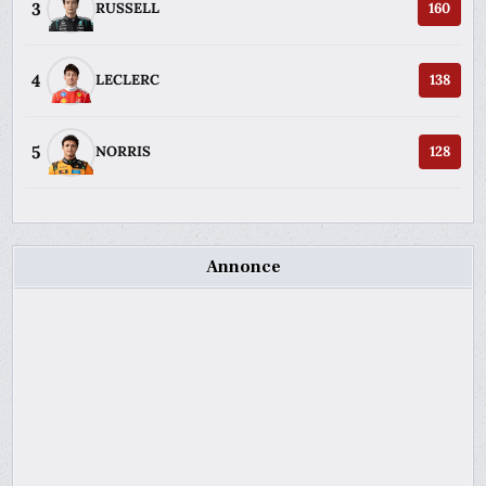
3
RUSSELL
160
4
LECLERC
138
5
NORRIS
128
Annonce