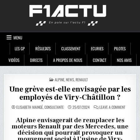
Skip
F1ACTU
to
content
MENU
LES GP
RÉSULTATS
CLASSEMENT
ECURIES
PILOTES
VIDÉOS
DIRECTS
A PROPOS DE NOUS
CONTACT
NOS AMIS
POSTED
ALPINE
,
NEWS
,
RENAULT
IN
Une grève est-elle envisagée par les
employés de Viry-Châtillon ?
ON
ELISABETH MAINGÉ, CONSULTANTE
25/07/2024
LEAVE A COMMENT
UNE
GRÈVE
EST-
Alpine envisagerait de remplacer les
ELLE
moteurs Renault par des Mercedes, une
ENVISAGÉE
PAR
décision qui pourrait provoquer un
LES
EMPLOYÉS
mouvement social à l’usine de Viry-