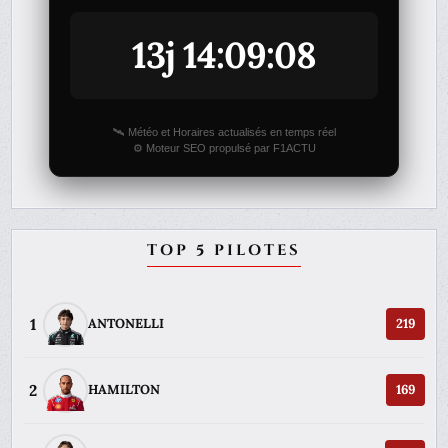
13j 14:09:08
🛰️ Météo et Horaires actualisés en temps réel
⚙️ Moteur SEO propulsé par F1ACTU
TOP 5 PILOTES
1
ANTONELLI
219
2
HAMILTON
169