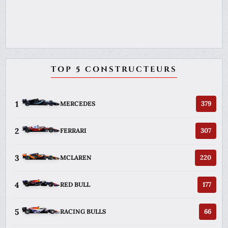
TOP 5 CONSTRUCTEURS
1
379
MERCEDES
2
307
FERRARI
3
220
MCLAREN
4
177
RED BULL
5
66
RACING BULLS