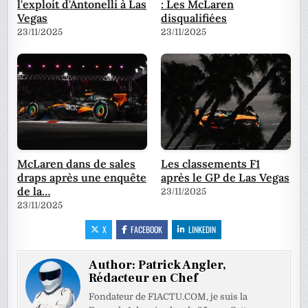
l'exploit d'Antonelli à Las
: Les McLaren
Vegas
disqualifiées
23/11/2025
23/11/2025
McLaren dans de sales
Les classements F1
draps après une enquête
après le GP de Las Vegas
de la…
23/11/2025
23/11/2025
X
FACEBOOK
LINKEDIN
Author:
Patrick Angler,
Rédacteur en Chef
Fondateur de F1ACTU.COM, je suis la