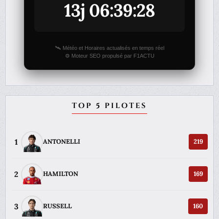
13j 06:39:28
🛰️ Météo et Horaires actualisés en temps réel
⚙️ Moteur SEO propulsé par F1ACTU
TOP 5 PILOTES
1
ANTONELLI
219
2
HAMILTON
169
3
RUSSELL
160