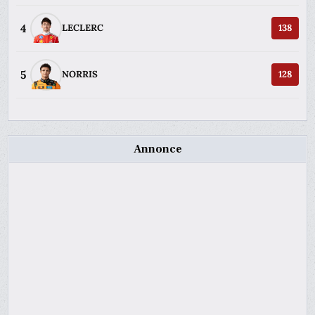
4
LECLERC
138
5
NORRIS
128
Annonce