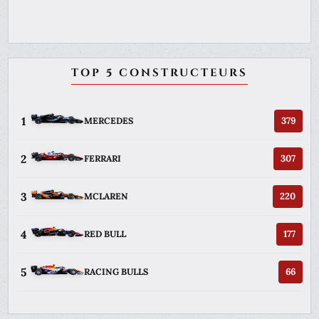
TOP 5 CONSTRUCTEURS
1
379
MERCEDES
2
307
FERRARI
3
220
MCLAREN
4
177
RED BULL
5
66
RACING BULLS