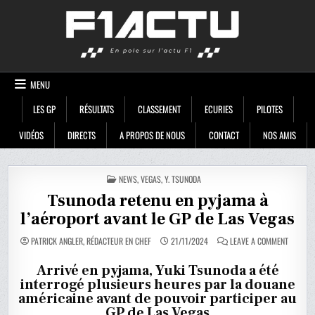
Skip
F1ACTU
to
content
MENU
LES GP
RÉSULTATS
CLASSEMENT
ECURIES
PILOTES
VIDÉOS
DIRECTS
A PROPOS DE NOUS
CONTACT
NOS AMIS
POSTED
NEWS
,
VEGAS
,
Y. TSUNODA
IN
Tsunoda retenu en pyjama à
l’aéroport avant le GP de Las Vegas
ON
PATRICK ANGLER, RÉDACTEUR EN CHEF
21/11/2024
LEAVE A COMMENT
TSUNOD
RETENU
EN
Arrivé en pyjama, Yuki Tsunoda a été
PYJAMA
interrogé plusieurs heures par la douane
À
L’AÉROP
américaine avant de pouvoir participer au
AVANT
LE
GP de Las Vegas