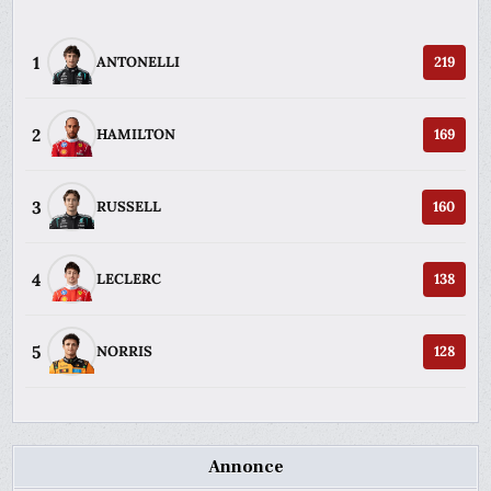
1
ANTONELLI
219
2
HAMILTON
169
3
RUSSELL
160
4
LECLERC
138
5
NORRIS
128
Annonce