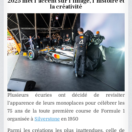
2025 met l’accent sur l’image, l’histoire et
LE
GP
la créativité
DE
GRANDE-
BRETAGNE
Plusieurs écuries ont décidé de revisiter
l’apparence de leurs monoplaces pour célébrer les
75 ans de la toute première course de Formule 1
organisée à
Silverstone
en 1950
Parmi les créations les plus inattendues, celle de