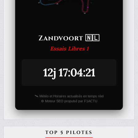
Zandvoort 🇳🇱
Essais Libres 1
12j 17:04:21
🛰️ Météo et Horaires actualisés en temps réel
⚙️ Moteur SEO propulsé par F1ACTU
TOP 5 PILOTES