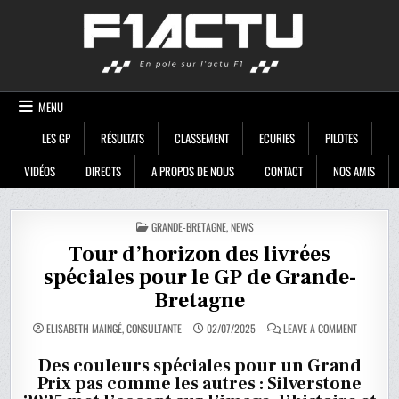
Skip
F1ACTU
to
content
MENU
LES GP
RÉSULTATS
CLASSEMENT
ECURIES
PILOTES
VIDÉOS
DIRECTS
A PROPOS DE NOUS
CONTACT
NOS AMIS
POSTED
GRANDE-BRETAGNE
,
NEWS
IN
Tour d’horizon des livrées
spéciales pour le GP de Grande-
Bretagne
ON
ELISABETH MAINGÉ, CONSULTANTE
02/07/2025
LEAVE A COMMENT
TOUR
D’HORIZON
DES
Des couleurs spéciales pour un Grand
LIVRÉES
Prix pas comme les autres : Silverstone
SPÉCIALES
POUR