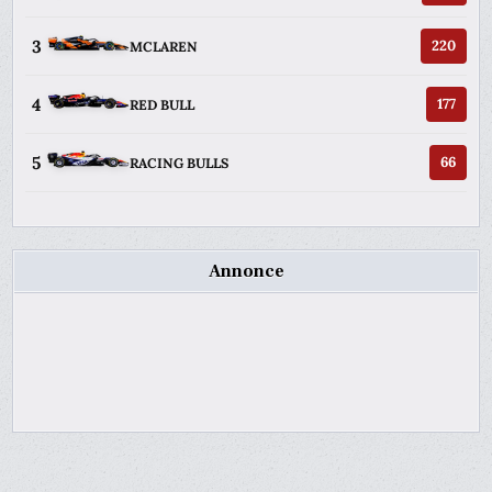
3
220
MCLAREN
4
177
RED BULL
5
66
RACING BULLS
Annonce