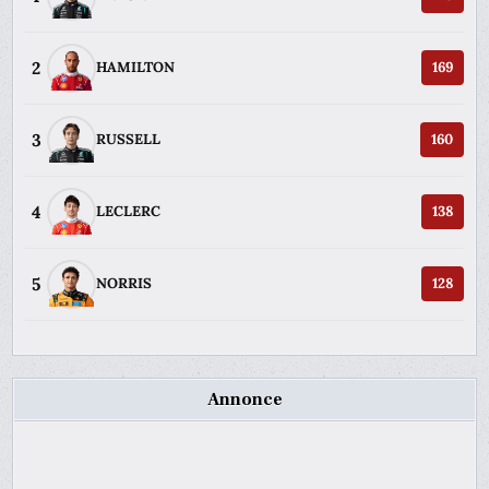
2
HAMILTON
169
3
RUSSELL
160
4
LECLERC
138
5
NORRIS
128
Annonce