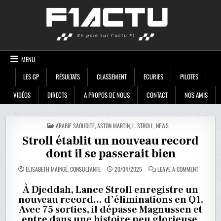
Skip
F1ACTU
to
content
MENU
LES GP
RÉSULTATS
CLASSEMENT
ECURIES
PILOTES
VIDÉOS
DIRECTS
A PROPOS DE NOUS
CONTACT
NOS AMIS
POSTED
ARABIE SAOUDITE
,
ASTON MARTIN
,
L. STROLL
,
NEWS
IN
Stroll établit un nouveau record
dont il se passerait bien
ON
ELISABETH MAINGÉ, CONSULTANTE
20/04/2025
LEAVE A COMMENT
STROLL
ÉTABLIT
UN
À Djeddah, Lance Stroll enregistre un
NOUVEAU
nouveau record… d’éliminations en Q1.
RECORD
DONT
Avec 75 sorties, il dépasse Magnussen et
IL
SE
entre dans une histoire peu glorieuse.