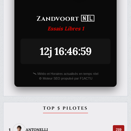
Zandvoort 🇳🇱
Essais Libres 1
12j 16:46:59
🛰️ Météo et Horaires actualisés en temps réel
⚙️ Moteur SEO propulsé par F1ACTU
TOP 5 PILOTES
1
ANTONELLI
219