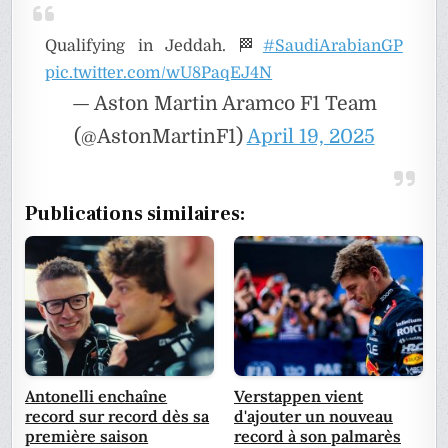
Qualifying in Jeddah. 🏁
#SaudiArabianGP
pic.twitter.com/wU8PaqEJ4N
— Aston Martin Aramco F1 Team
(@AstonMartinF1)
April 19, 2025
Publications similaires:
Antonelli enchaîne
Verstappen vient
record sur record dès sa
d'ajouter un nouveau
première saison
record à son palmarès