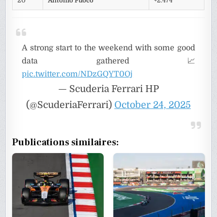
20
Antonio Fuoco
+2.474
A strong start to the weekend with some good
data gathered 📈
pic.twitter.com/NDzGQYT0Oj
— Scuderia Ferrari HP
(@ScuderiaFerrari)
October 24, 2025
Publications similaires: