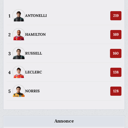
1
ANTONELLI
219
2
HAMILTON
169
3
RUSSELL
160
4
LECLERC
138
5
NORRIS
128
Annonce