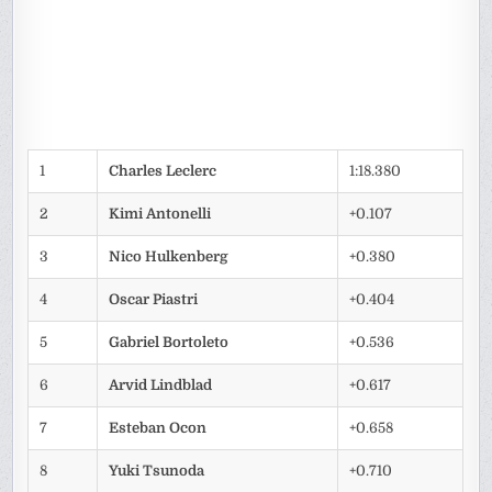
1
Charles Leclerc
1:18.380
2
Kimi Antonelli
+0.107
3
Nico Hulkenberg
+0.380
4
Oscar Piastri
+0.404
5
Gabriel Bortoleto
+0.536
6
Arvid Lindblad
+0.617
7
Esteban Ocon
+0.658
8
Yuki Tsunoda
+0.710