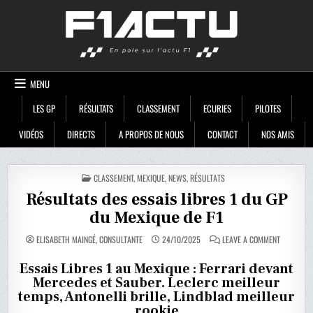
Skip
F1ACTU
to
content
MENU
LES GP
RÉSULTATS
CLASSEMENT
ECURIES
PILOTES
VIDÉOS
DIRECTS
A PROPOS DE NOUS
CONTACT
NOS AMIS
POSTED
CLASSEMENT
,
MEXIQUE
,
NEWS
,
RÉSULTATS
IN
Résultats des essais libres 1 du GP
du Mexique de F1
ON
ELISABETH MAINGÉ, CONSULTANTE
24/10/2025
LEAVE A COMMENT
RÉSULTAT
DES
ESSAIS
Essais Libres 1 au Mexique : Ferrari devant
LIBRES
Mercedes et Sauber. Leclerc meilleur
1
DU
temps, Antonelli brille, Lindblad meilleur
GP
DU
rookie