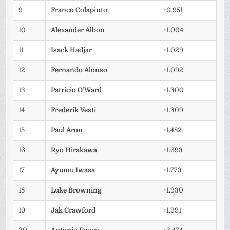
9
Franco Colapinto
+0.951
10
Alexander Albon
+1.004
11
Isack Hadjar
+1.029
12
Fernando Alonso
+1.092
13
Patricio O’Ward
+1.300
14
Frederik Vesti
+1.309
15
Paul Aron
+1.482
16
Ryo Hirakawa
+1.693
17
Ayumu Iwasa
+1.773
18
Luke Browning
+1.930
19
Jak Crawford
+1.991