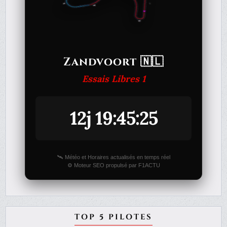
Zandvoort 🇳🇱
Essais Libres 1
12j 19:45:25
🛰️ Météo et Horaires actualisés en temps réel
⚙️ Moteur SEO propulsé par F1ACTU
TOP 5 PILOTES