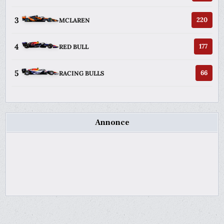
3
220
MCLAREN
4
177
RED BULL
5
66
RACING BULLS
Annonce