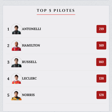
TOP 5 PILOTES
1
ANTONELLI
219
2
HAMILTON
169
3
RUSSELL
160
4
LECLERC
138
5
NORRIS
128