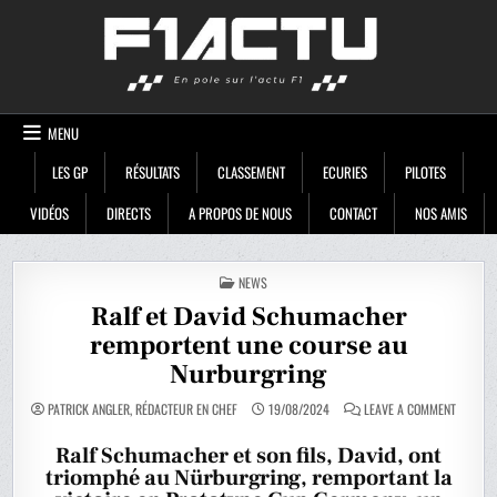
Skip
F1ACTU
to
content
MENU
LES GP
RÉSULTATS
CLASSEMENT
ECURIES
PILOTES
VIDÉOS
DIRECTS
A PROPOS DE NOUS
CONTACT
NOS AMIS
POSTED
NEWS
IN
Ralf et David Schumacher
remportent une course au
Nurburgring
ON
PATRICK ANGLER, RÉDACTEUR EN CHEF
19/08/2024
LEAVE A COMMENT
RALF
ET
DAVID
Ralf Schumacher et son fils, David, ont
SCHUMA
triomphé au Nürburgring, remportant la
REMPOR
UNE