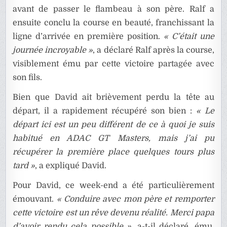
avant de passer le flambeau à son père. Ralf a
ensuite conclu la course en beauté, franchissant la
ligne d’arrivée en première position.
« C’était une
journée incroyable »
, a déclaré Ralf après la course,
visiblement ému par cette victoire partagée avec
son fils.
Bien que David ait brièvement perdu la tête au
départ, il a rapidement récupéré son bien :
« Le
départ ici est un peu différent de ce à quoi je suis
habitué en ADAC GT Masters, mais j’ai pu
récupérer la première place quelques tours plus
tard »
, a expliqué David.
Pour David, ce week-end a été particulièrement
émouvant.
« Conduire avec mon père et remporter
cette victoire est un rêve devenu réalité. Merci papa
d’avoir rendu cela possible »
, a-t-il déclaré, ému.