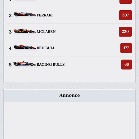
2
307
FERRARI
3
220
MCLAREN
4
177
RED BULL
5
66
RACING BULLS
Annonce