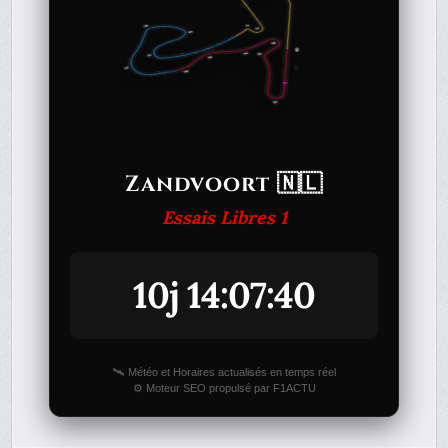
Zandvoort 🇳🇱
Essais Libres 1
10j 14:07:40
🛰️ Météo et Horaires actualisés en temps réel
⚙️ Moteur SEO propulsé par F1ACTU