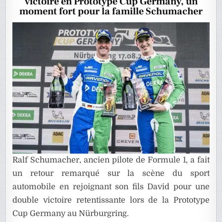
victoire en Prototype Cup Germany, un
COURSE
AU
moment fort pour la famille Schumacher
NURBUR
Ralf Schumacher, ancien pilote de Formule 1, a fait
un retour remarqué sur la scène du sport
automobile en rejoignant son fils David pour une
double victoire retentissante lors de la Prototype
Cup Germany au
Nürburgring
.