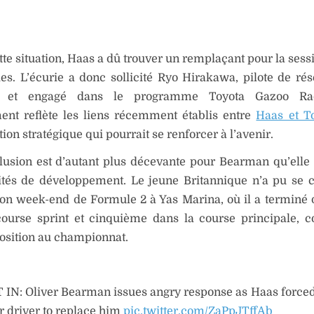
tte situation, Haas a dû trouver un remplaçant pour la sess
es. L’écurie a donc sollicité Ryo Hirakawa, pilote de ré
 et engagé dans le programme Toyota Gazoo Rac
ent reflète les liens récemment établis entre
Haas et T
tion stratégique qui pourrait se renforcer à l’avenir.
lusion est d’autant plus décevante pour Bearman qu’elle 
ités de développement. Le jeune Britannique n’a pu se 
son week-end de Formule 2 à Yas Marina, où il a terminé
course sprint et cinquième dans la course principale, c
position au championnat.
 IN: Oliver Bearman issues angry response as Haas forced
r driver to replace him
pic.twitter.com/ZaPpJTffAb