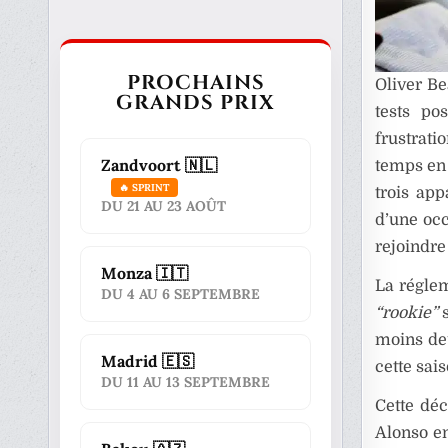
PROCHAINS
Oliver Be
GRANDS PRIX
tests po
frustrati
Zandvoort 🇳🇱
temps en
🔥 SPRINT
trois app
DU 21 AU 23 AOÛT
d’une occ
rejoindre
Monza 🇮🇹
La réglem
DU 4 AU 6 SEPTEMBRE
“rookie”
s
moins deu
Madrid 🇪🇸
cette sai
DU 11 AU 13 SEPTEMBRE
Cette dé
Alonso en