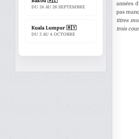
Bakou 🇦🇿
années d
DU 24 AU 26 SEPTEMBRE
pas manqu
titres mo
Kuala Lumpur 🇲🇾
trois cour
DU 2 AU 4 OCTOBRE