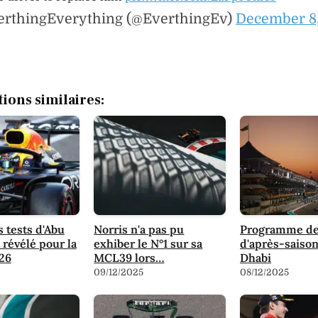
erthingEverything (@EverthingEv)
December 8
tions similaires:
s tests d'Abu
Norris n'a pas pu
Programme de
 révélé pour la
exhiber le N°1 sur sa
d'après-saison
26
MCL39 lors…
Dhabi
09/12/2025
08/12/2025