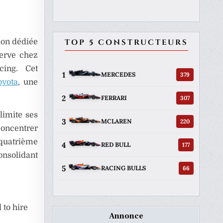
TOP 5 CONSTRUCTEURS
ion dédiée
serve chez
ing. Cet
1
379
MERCEDES
oyota
, une
2
307
FERRARI
limite ses
3
220
MCLAREN
concentrer
 quatrième
4
177
RED BULL
onsolidant
5
66
RACING BULLS
 to hire
Annonce