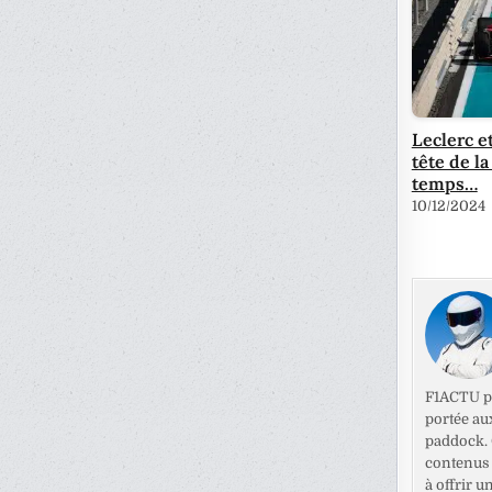
Leclerc e
tête de la
temps…
10/12/2024
F1ACTU pr
portée au
paddock. C
contenus 
à offrir u