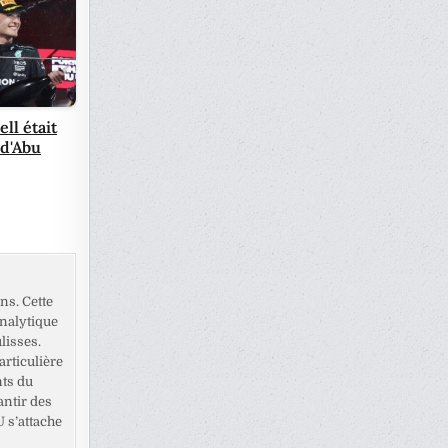
ll était
 d'Abu
ns. Cette
analytique
lisses.
rticulière
nts du
antir des
U s’attache