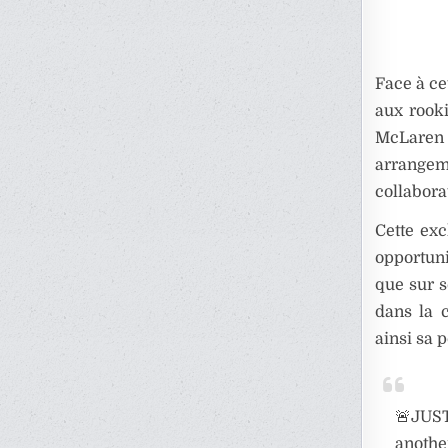
Face à ce
aux rooki
McLaren
arrangem
collabora
Cette exc
opportun
que sur 
dans la 
ainsi sa 
🚨JUST
anothe