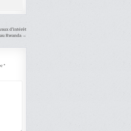
vaux d’intérêt
 au Rwanda →
ec
*