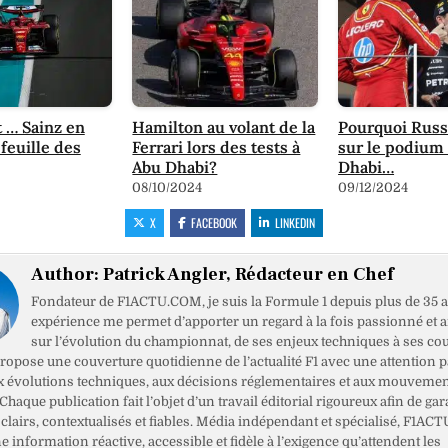
t … Sainz en
Hamilton au volant de la
Pourquoi Russe
 feuille des
Ferrari lors des tests à
sur le podium
Abu Dhabi?
Dhabi…
08/10/2024
09/12/2024
X
FACEBOOK
LINKEDIN
Author:
Patrick Angler, Rédacteur en Chef
Fondateur de F1ACTU.COM, je suis la Formule 1 depuis plus de 35 a
expérience me permet d’apporter un regard à la fois passionné et 
sur l’évolution du championnat, de ses enjeux techniques à ses cou
opose une couverture quotidienne de l’actualité F1 avec une attention pa
x évolutions techniques, aux décisions réglementaires et aux mouveme
haque publication fait l’objet d’un travail éditorial rigoureux afin de gar
clairs, contextualisés et fiables. Média indépendant et spécialisé, F1ACT
ne information réactive, accessible et fidèle à l’exigence qu’attendent les