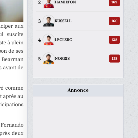
2
169
HAMILTON
3
160
RUSSELL
iciper aux
i suscite
4
138
LECLERC
ste à plein
ison de ses
5
128
NORRIS
ve Bearman
s avant de
déré comme
Annonce
nt après au
icipations
e Fernando
après deux