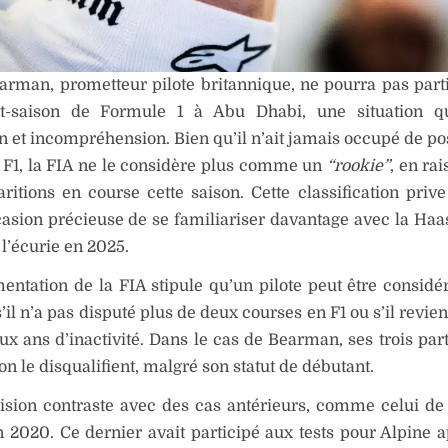
arman, prometteur pilote britannique, ne pourra pas part
st-saison de Formule 1 à Abu Dhabi, une situation qu
on et incompréhension. Bien qu’il n’ait jamais occupé de po
 F1, la FIA ne le considère plus comme un
“rookie”
, en ra
aritions en course cette saison. Cette classification pri
asion précieuse de se familiariser davantage avec la Haa
 l’écurie en 2025.
entation de la FIA stipule qu’un pilote peut être consi
’il n’a pas disputé plus de deux courses en F1 ou s’il revie
x ans d’inactivité. Dans le cas de Bearman, ses trois part
son le disqualifient, malgré son statut de débutant.
cision contraste avec des cas antérieurs, comme celui d
 2020. Ce dernier avait participé aux tests pour Alpine 