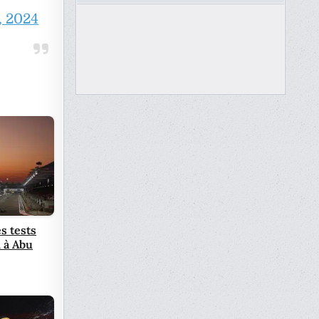
, 2024
s tests
 à Abu