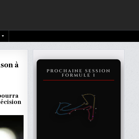
ison à
PROCHAINE SESSION
FORMULE 1
OI
N
 pourra
décision