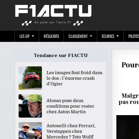
Skip
F1ACTU.CO
to
content
LES GP
RÉSULTATS
CLASSEMENT
ECURIES
PILOTE
Tendance sur F1ACTU
Pourq
Les images font froid dans
le dos : l’énorme crash
d’Ogier
Malgr
Alonso pose deux
pas rou
conditions pour rester
chez Aston Martin
Antonelli chez Ferrari,
Verstappen chez
Mercedes ? Toto Wolff