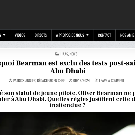
M
S
VIDÉOS
DIRECTS
A PROPOS DE NOUS
CONTACT
NOS AMIS
POSTED
HAAS
,
NEWS
IN
uoi Bearman est exclu des tests post-sa
Abu Dhabi
ON
PATRICK ANGLER, RÉDACTEUR EN CHEF
09/12/2024
LEAVE A COMMENT
POURQU
BEARMA
EST
é son statut de jeune pilote, Oliver Bearman ne
EXCLU
ler à Abu Dhabi. Quelles règles justifient cette 
DES
TESTS
inattendue ?
POST-
SAISON
À
ABU
DHABI