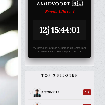
Zandvoort 🇳🇱
Essais Libres 1
12j 15:44:01
🛰️ Météo et Horaires actualisés en temps réel
⚙️ Moteur SEO propulsé par F1ACTU
TOP 5 PILOTES
1
219
ANTONELLI