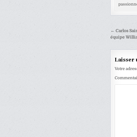
passionné
Naviga
← Carlos Sain
de
équipe Will
l’articl
Laisser
Votre adres
Commenta