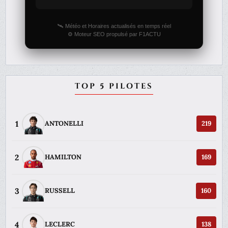
🛰️ Météo et Horaires actualisés en temps réel
⚙️ Moteur SEO propulsé par F1ACTU
TOP 5 PILOTES
1
ANTONELLI
219
2
HAMILTON
169
3
RUSSELL
160
4
LECLERC
138