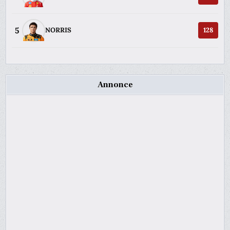
5
NORRIS
128
Annonce