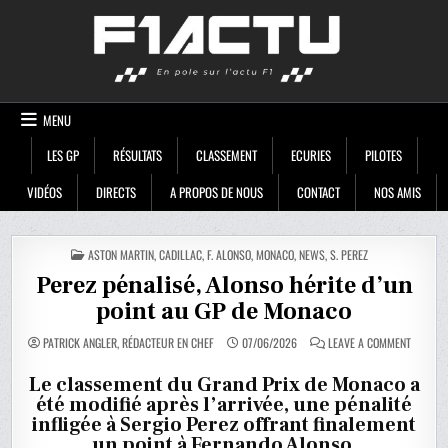
Skip
F1ACTU
to
content
MENU
LES GP
RÉSULTATS
CLASSEMENT
ECURIES
PILOTES
VIDÉOS
DIRECTS
A PROPOS DE NOUS
CONTACT
NOS AMIS
POSTED
ASTON MARTIN
,
CADILLAC
,
F. ALONSO
,
MONACO
,
NEWS
,
S. PEREZ
IN
Perez pénalisé, Alonso hérite d’un
point au GP de Monaco
ON
PATRICK ANGLER, RÉDACTEUR EN CHEF
07/06/2026
LEAVE A COMMENT
PEREZ
PÉNALIS
ALONSO
Le classement du Grand Prix de Monaco a
HÉRITE
été modifié après l’arrivée, une pénalité
D’UN
POINT
infligée à Sergio Perez offrant finalement
AU
GP
un point à Fernando Alonso.