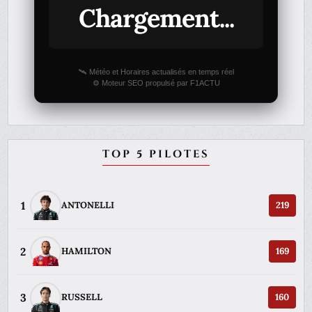
Chargement...
🛰️ Météo et Horaires actualisés en temps réel
⚙️ Moteur SEO propulsé par F1ACTU
TOP 5 PILOTES
1
ANTONELLI
219
2
HAMILTON
169
3
RUSSELL
160