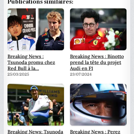
Publications similaires:
Breaking News :
Breaking News : Binotto
Tsunoda promu chez
prend la tête du projet
Red Bull à la…
Audi en F1
25/03/2025
23/07/2024
Breaking News: Tsunoda
Breaking News : Perez