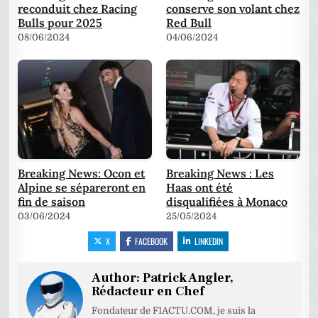
reconduit chez Racing
conserve son volant chez
Bulls pour 2025
Red Bull
08/06/2024
04/06/2024
Breaking News: Ocon et
Breaking News : Les
Alpine se sépareront en
Haas ont été
fin de saison
disqualifiées à Monaco
03/06/2024
25/05/2024
X
FACEBOOK
LINKEDIN
Author:
Patrick Angler,
Rédacteur en Chef
Fondateur de F1ACTU.COM, je suis la