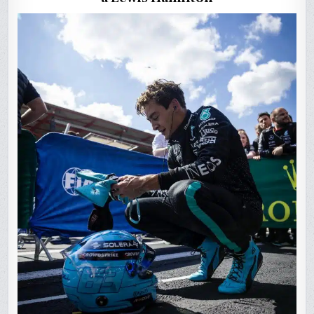
LA
VICTOIR
À
SPA