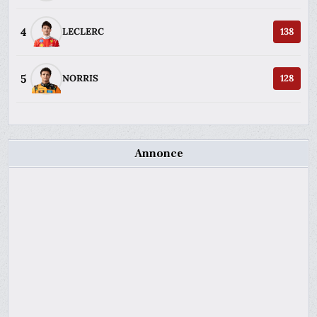
4
LECLERC
138
5
NORRIS
128
Annonce