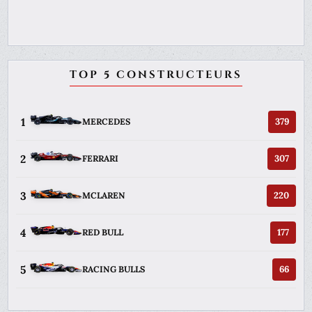
TOP 5 CONSTRUCTEURS
1
379
MERCEDES
2
307
FERRARI
3
220
MCLAREN
4
177
RED BULL
5
66
RACING BULLS