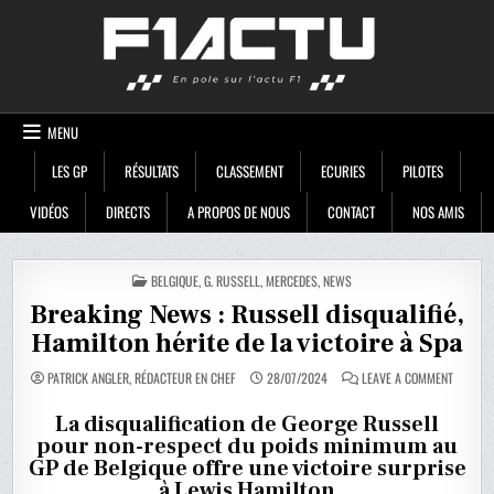
Skip
F1ACTU
to
content
MENU
LES GP
RÉSULTATS
CLASSEMENT
ECURIES
PILOTES
VIDÉOS
DIRECTS
A PROPOS DE NOUS
CONTACT
NOS AMIS
POSTED
BELGIQUE
,
G. RUSSELL
,
MERCEDES
,
NEWS
IN
Breaking News : Russell disqualifié,
Hamilton hérite de la victoire à Spa
ON
PATRICK ANGLER, RÉDACTEUR EN CHEF
28/07/2024
LEAVE A COMMENT
BREAKIN
NEWS
:
La disqualification de George Russell
RUSSEL
pour non-respect du poids minimum au
DISQUALI
HAMILT
GP de Belgique offre une victoire surprise
HÉRITE
DE
à Lewis Hamilton