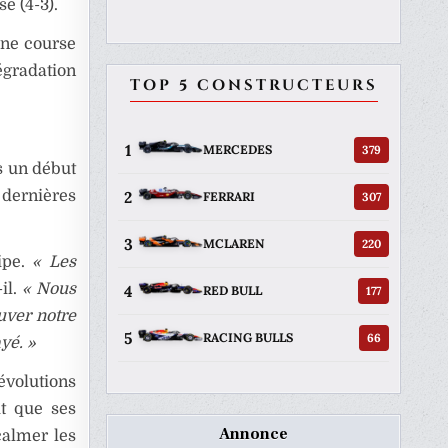
e (4-3).
une course
radation
TOP 5 CONSTRUCTEURS
1
379
MERCEDES
s un début
2
 dernières
307
FERRARI
3
220
MCLAREN
ipe.
« Les
-il.
« Nous
4
177
RED BULL
uver notre
5
66
RACING BULLS
yé. »
volutions
it que ses
Annonce
calmer les