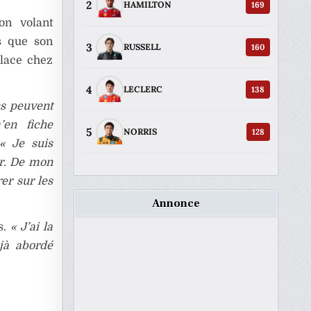
2
169
HAMILTON
on volant
rs que son
3
160
RUSSELL
place chez
4
138
LECLERC
ns peuvent
’en fiche
5
128
NORRIS
« Je suis
er. De mon
rer sur les
Annonce
s.
« J’ai la
éjà abordé