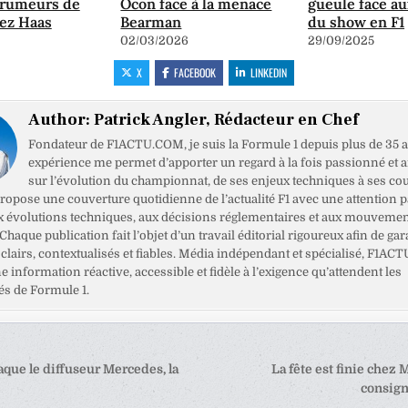
 rumeurs de
Ocon face à la menace
gueule face au
ez Haas
Bearman
du show en F1
02/03/2026
29/09/2025
X
FACEBOOK
LINKEDIN
Author:
Patrick Angler, Rédacteur en Chef
Fondateur de F1ACTU.COM, je suis la Formule 1 depuis plus de 35 a
expérience me permet d’apporter un regard à la fois passionné et 
sur l’évolution du championnat, de ses enjeux techniques à ses cou
opose une couverture quotidienne de l’actualité F1 avec une attention pa
x évolutions techniques, aux décisions réglementaires et aux mouveme
haque publication fait l’objet d’un travail éditorial rigoureux afin de gar
clairs, contextualisés et fiables. Média indépendant et spécialisé, F1ACT
ne information réactive, accessible et fidèle à l’exigence qu’attendent les
s de Formule 1.
tion
aque le diffuseur Mercedes, la
La fête est finie chez 
consign