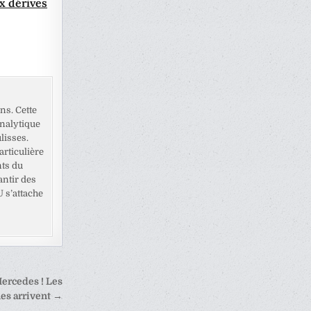
x dérives
ns. Cette
analytique
lisses.
rticulière
nts du
antir des
U s’attache
Mercedes ! Les
es arrivent →