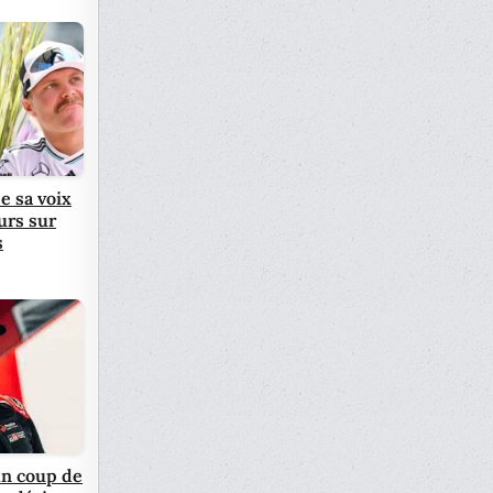
e sa voix
urs sur
s
n coup de