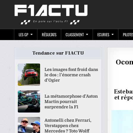
Skip
F1ACTU.CO
to
content
LES GP
RÉSULTATS
CLASSEMENT
ECURIES
PILOTE
Tendance sur F1ACTU
Ocon 
Les images font froid dans
le dos : l’énorme crash
d’Ogier
Esteba
La métamorphose d’Aston
et rép
Martin pourrait
surprendre la F1
Antonelli chez Ferrari,
Verstappen chez
Mercedes ? Toto Wolff