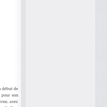
n début de
8 pour son
erne, avec