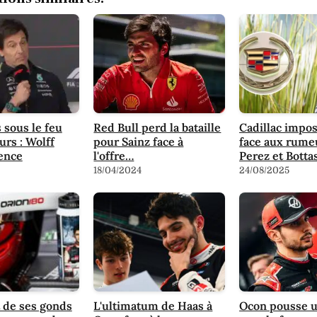
sous le feu
Red Bull perd la bataille
Cadillac impos
rs : Wolff
pour Sainz face à
face aux rume
ence
l'offre…
Perez et Botta
18/04/2024
24/08/2025
 de ses gonds
L'ultimatum de Haas à
Ocon pousse u