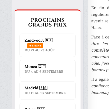
En fin d
régulièr
PROCHAINS
avenir re
GRANDS PRIX
Haas.
Face à ce
Zandvoort 🇳🇱
dire les
🔥 SPRINT
DU 21 AU 23 AOÛT
complèt
concentr
côté, j’e
Monza 🇮🇹
bonnes pr
DU 4 AU 6 SEPTEMBRE
Il a égal
confianc
Madrid 🇪🇸
beaucoup 
DU 11 AU 13 SEPTEMBRE