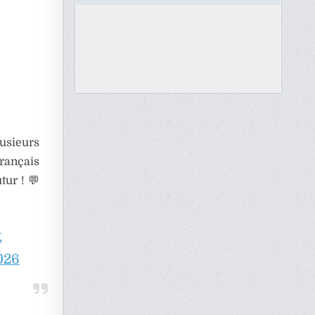
usieurs
rançais
tur ! 💬
K
026