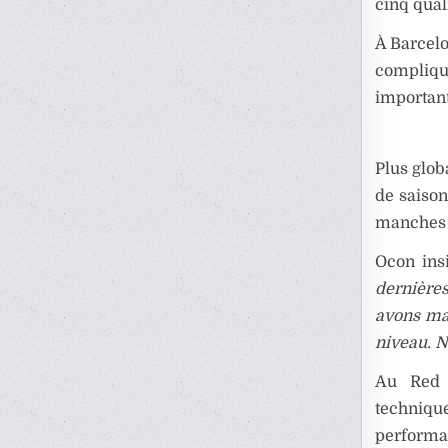
cinq qual
À Barcelo
compliq
importan
Plus glob
de saison
manches e
Ocon ins
dernières
avons ma
niveau. N
Au Red 
techniqu
performa