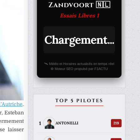
Zandvoort 🇳🇱
Essais Libres 1
Chargement...
🛰️ Météo et Horaires actualisés en temps réel
⚙️ Moteur SEO propulsé par F1ACTU
TOP 5 PILOTES
’Autriche
.
ir, Esteban
 fermement
1
219
ANTONELLI
e laisser