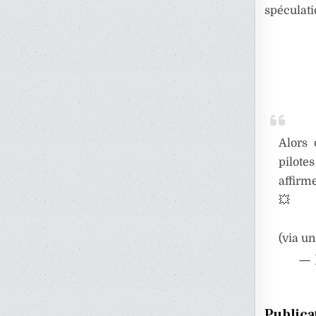
spéculati
Alors 
pilote
affirme
💥
(via u
— 
Publica