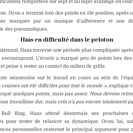
ifications remportées sur sept et un léger avantage en cours
ne, Ocon a terminé loin des points en 13e position, après 
uée marquée par un manque d’adhérence et une dég
te des pneumatiques.
Haas en difficulté dans le peloton
alement, Haas traverse une période plus compliquée aprè
 encourageant. L’écurie a marqué peu de points lors des
t peine à rester au contact du milieu de grille.
iste néanmoins sur le travail en cours au sein de l’équ
 courses ont été difficiles pour tout le monde »
, explique-t
rqué quelques points, mais pas assez. Nous devons retro
ous travaillons dur, mais cela n’a pas encore totalement pa
Bull Ring, Haas attend désormais ses prochaines é
es pour tenter de relancer sa dynamique. Ocon, lui, sa
nces personnelles resteront le principal argument pour 