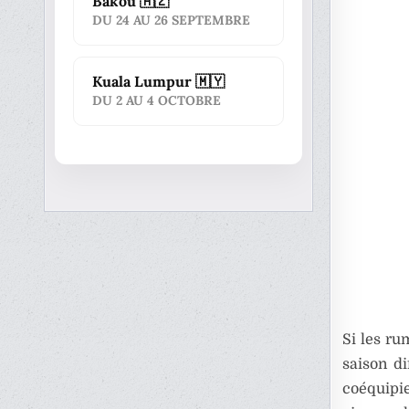
Bakou 🇦🇿
DU 24 AU 26 SEPTEMBRE
Kuala Lumpur 🇲🇾
DU 2 AU 4 OCTOBRE
Si les ru
saison di
coéquipie