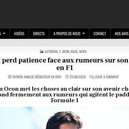
M
S
VIDÉOS
DIRECTS
A PROPOS DE NOUS
CONTACT
NOS AMIS
POSTED
AUTRICHE
,
E. OCON
,
HAAS
,
NEWS
IN
perd patience face aux rumeurs sur son
en F1
ON
PATRICK ANGLER, RÉDACTEUR EN CHEF
25/06/2026
LEAVE A COMMENT
OCON
PERD
PATIENC
n Ocon met les choses au clair sur son avenir c
FACE
ond fermement aux rumeurs qui agitent le pad
AUX
RUMEU
Formule 1
SUR
SON
FUTUR
EN
F1