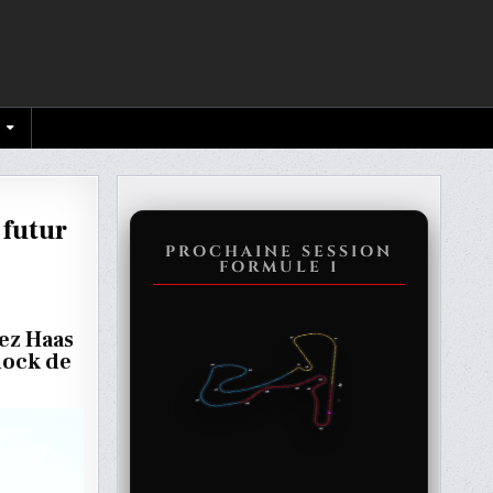
 futur
PROCHAINE SESSION
FORMULE 1
E
hez Haas
dock de
RS