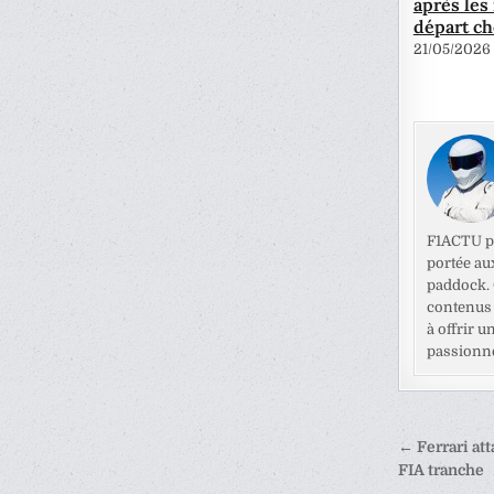
après les
départ ch
21/05/2026
F1ACTU pr
portée au
paddock. C
contenus 
à offrir u
passionné
Naviga
← Ferrari att
de
FIA tranche