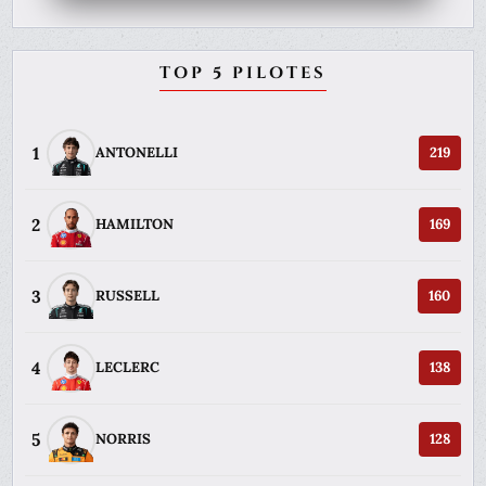
TOP 5 PILOTES
1
ANTONELLI
219
2
HAMILTON
169
3
RUSSELL
160
4
LECLERC
138
5
NORRIS
128