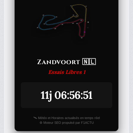
Zandvoort 🇳🇱
Essais Libres 1
11j 06:56:51
🛰️ Météo et Horaires actualisés en temps réel
⚙️ Moteur SEO propulsé par F1ACTU