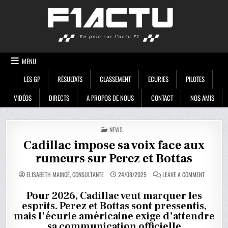
Skip
F1ACTU
to
content
MENU
LES GP
RÉSULTATS
CLASSEMENT
ECURIES
PILOTES
VIDÉOS
DIRECTS
A PROPOS DE NOUS
CONTACT
NOS AMIS
POSTED
NEWS
IN
Cadillac impose sa voix face aux
rumeurs sur Perez et Bottas
ON
ELISABETH MAINGÉ, CONSULTANTE
24/08/2025
LEAVE A COMMENT
CADILLAC
IMPOSE
SA
Pour 2026, Cadillac veut marquer les
VOIX
esprits. Perez et Bottas sont pressentis,
FACE
AUX
mais l’écurie américaine exige d’attendre
RUMEURS
SUR
sa communication officielle