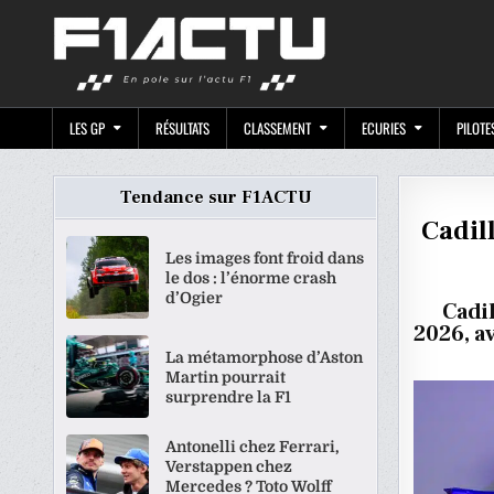
Skip
F1ACTU.CO
to
content
LES GP
RÉSULTATS
CLASSEMENT
ECURIES
PILOTE
Tendance sur F1ACTU
Cadil
Les images font froid dans
le dos : l’énorme crash
d’Ogier
Cadi
2026, a
La métamorphose d’Aston
Martin pourrait
surprendre la F1
Antonelli chez Ferrari,
Verstappen chez
Mercedes ? Toto Wolff