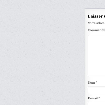
de
l’articl
Laisser
Votre adres
Commenta
Nom
*
E-mail
*