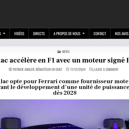
M
S
VIDÉOS
DIRECTS
A PROPOS DE NOUS
CONTACT
NOS AMIS
POSTED
NEWS
IN
lac accélère en F1 avec un moteur signé 
ON
PATRICK ANGLER, RÉDACTEUR EN CHEF
11/12/2024
LEAVE A COMMENT
CADILLA
ACCÉLÈ
EN
llac opte pour Ferrari comme fournisseur mote
F1
vant le développement d’une unité de puissanc
AVEC
UN
dès 2028
MOTEUR
SIGNÉ
FERRARI