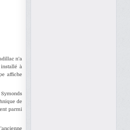
adillac n’a
installé à
pe affiche
t Symonds
chnique de
ment parmi
l’ancienne