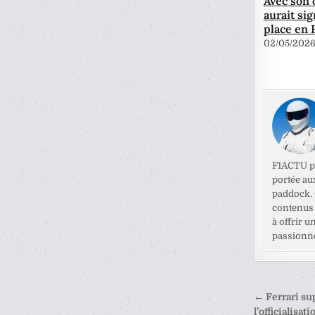
Avec son 
aurait si
place en 
02/05/202
F1ACTU pr
portée au
paddock. C
contenus 
à offrir u
passionné
Naviga
← Ferrari su
l’officialisat