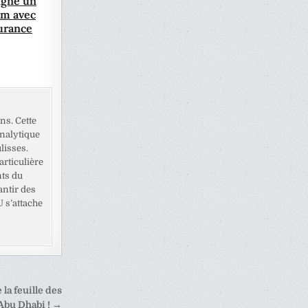
igne un
um avec
urance
ns. Cette
analytique
lisses.
rticulière
nts du
antir des
U s’attache
 la feuille des
’Abu Dhabi ! →