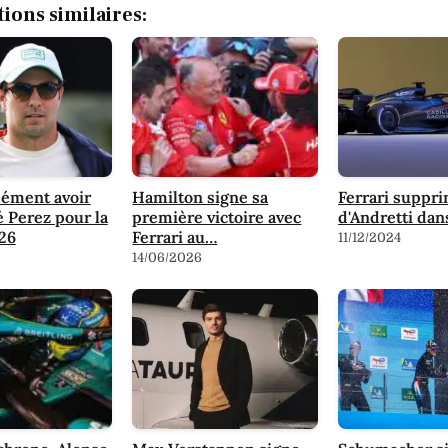
tions similaires:
dément avoir
Hamilton signe sa
Ferrari suppr
é Perez pour la
première victoire avec
d'Andretti da
26
Ferrari au…
11/12/2024
14/06/2026