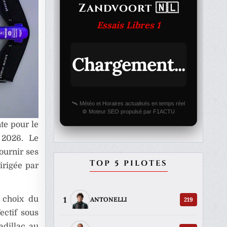
Zandvoort 🇳🇱
Essais Libres 1
Chargement...
🛰️ Météo et Horaires actualisés en temps réel
⚙️ Moteur SEO propulsé par F1ACTU
te pour le
 2026. Le
ournir ses
TOP 5 PILOTES
irigée par
1
 choix du
219
ANTONELLI
ectif sous
adillac au