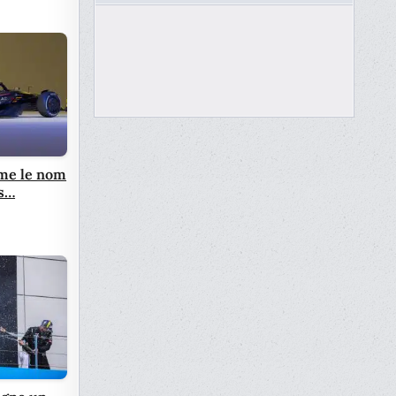
ime le nom
ns…