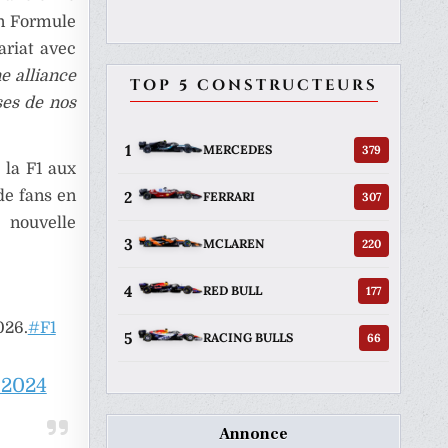
en Formule
ariat avec
ne alliance
TOP 5 CONSTRUCTEURS
ses de nos
1
379
MERCEDES
 la F1 aux
2
de fans en
307
FERRARI
 nouvelle
3
220
MCLAREN
4
177
RED BULL
026.
#F1
5
66
RACING BULLS
 2024
Annonce