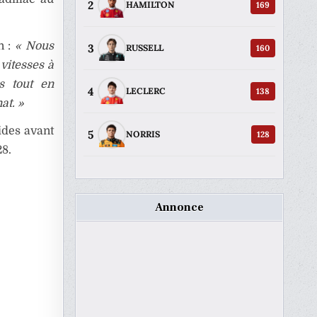
2
169
HAMILTON
n :
« Nous
3
160
RUSSELL
vitesses à
es tout en
4
138
LECLERC
at. »
ides avant
5
128
NORRIS
28.
Annonce