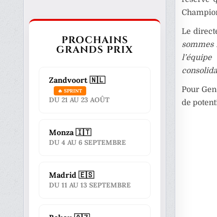
Champion
Le direct
PROCHAINS
sommes ra
GRANDS PRIX
l’équipe
consolida
Zandvoort 🇳🇱
Pour Gene
🔥 SPRINT
DU 21 AU 23 AOÛT
de poten
Monza 🇮🇹
DU 4 AU 6 SEPTEMBRE
Madrid 🇪🇸
DU 11 AU 13 SEPTEMBRE