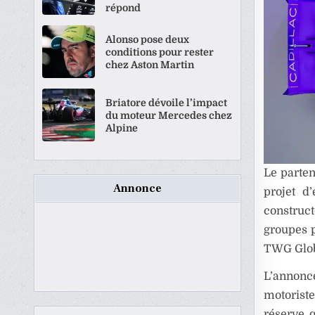
répond
Alonso pose deux
conditions pour rester
chez Aston Martin
Briatore dévoile l’impact
du moteur Mercedes chez
Alpine
Le parten
Annonce
projet d
construct
groupes p
TWG Glob
L’annonc
motorist
réserve q