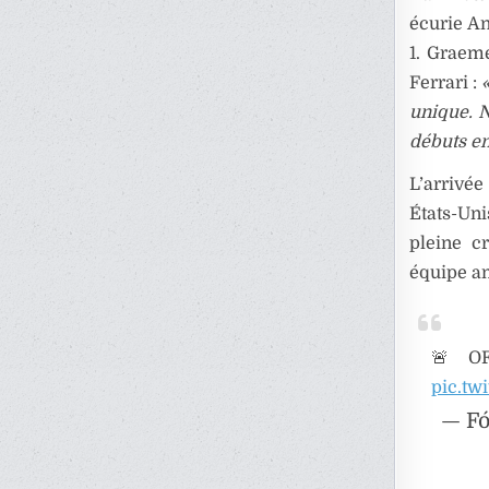
écurie An
1. Graem
Ferrari :
unique. N
débuts en
L’arrivée
États-Uni
pleine c
équipe a
🚨 OFI
pic.tw
— Fó