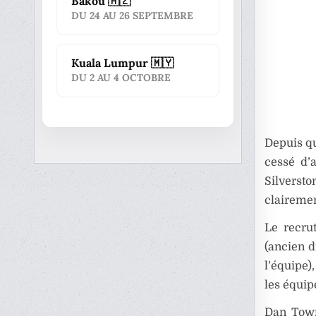
Bakou 🇦🇿
DU 24 AU 26 SEPTEMBRE
Kuala Lumpur 🇲🇾
DU 2 AU 4 OCTOBRE
Depuis qu
cessé d’
Silverst
clairemen
Le recru
(ancien d
l’équipe)
les équip
Dan Towr