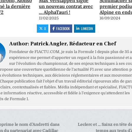
chrono, Alonso
Max Verstappen signe
Schumacher s
gné la dernière
un nouveau contrat avec
premier podi
F2
… AlphaTauri !
Alpine en end
6
11/02/2025
16/09/2024
X
FACEBOOK
LINKEDIN
Author:
Patrick Angler, Rédacteur en Chef
Fondateur de F1ACTU.COM, je suis la Formule 1 depuis plus de 35 a
expérience me permet d’apporter un regard à la fois passionné et 
sur l’évolution du championnat, de ses enjeux techniques à ses cou
opose une couverture quotidienne de l’actualité F1 avec une attention pa
x évolutions techniques, aux décisions réglementaires et aux mouveme
haque publication fait l’objet d’un travail éditorial rigoureux afin de gar
clairs, contextualisés et fiables. Média indépendant et spécialisé, F1ACT
ne information réactive, accessible et fidèle à l’exigence qu’attendent les
s de Formule 1.
tion
pprime le nom d’Andretti dans
Leclerc et … Sainz en tête de
ion du partenariat avec Cadillac
temps aux tests d