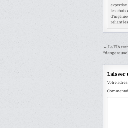
expertise
les choix
d’ingénie
reliant l
Naviga
← La FIA tr
de
“dangereuse
l’articl
Laisser
Votre adres
Commenta