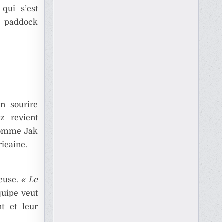
 qui s’est
le paddock
un sourire
z revient
 comme Jak
ricaine.
reuse.
« Le
quipe veut
t et leur