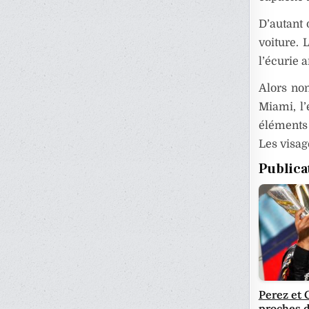
D’autant 
voiture. 
l’écurie 
Alors no
Miami, l’
éléments 
Les visag
Publica
Perez et 
proches d