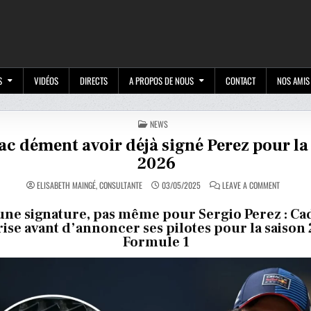
M
S
VIDÉOS
DIRECTS
A PROPOS DE NOUS
CONTACT
NOS AMIS
POSTED
NEWS
IN
ac dément avoir déjà signé Perez pour la
2026
ON
ELISABETH MAINGÉ, CONSULTANTE
03/05/2025
LEAVE A COMMENT
CADILLAC
DÉMENT
AVOIR
ne signature, pas même pour Sergio Perez : Cad
DÉJÀ
se avant d’annoncer ses pilotes pour la saison
SIGNÉ
PEREZ
Formule 1
POUR
LA
SAISON
2026