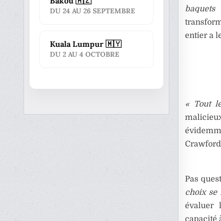
Bakou 🇦🇿
baquets 
DU 24 AU 26 SEPTEMBRE
transfor
entier a 
Kuala Lumpur 🇲🇾
DU 2 AU 4 OCTOBRE
« Tout l
malicieu
évidemmen
Crawford 
Pas quest
choix se 
évaluer 
capacité 