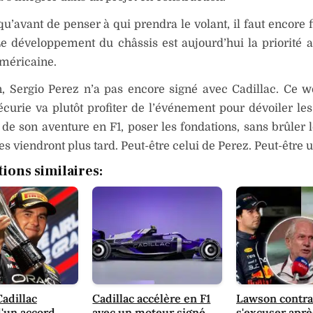
qu’avant de penser à qui prendra le volant, il faut encore f
Le développement du châssis est aujourd’hui la priorité 
américaine.
n, Sergio Perez n’a pas encore signé avec Cadillac. Ce 
écurie va plutôt profiter de l’événement pour dévoiler le
de son aventure en F1, poser les fondations, sans brûler l
es viendront plus tard. Peut-être celui de Perez. Peut-être u
tions similaires:
Cadillac
Cadillac accélère en F1
Lawson contra
'un accord
avec un moteur signé
s'excuser aprè