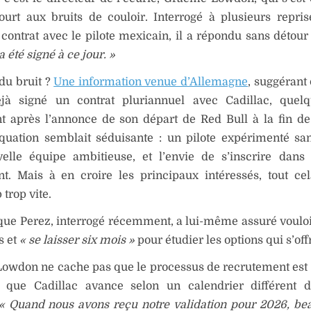
ourt aux bruits de couloir. Interrogé à plusieurs repri
contrat avec le pilote mexicain, il a répondu sans détour 
 été signé à ce jour. »
 du bruit ?
Une information venue d’Allemagne
, suggérant
éjà signé un contrat pluriannuel avec Cadillac, quel
t après l’annonce de son départ de Red Bull à la fin de
équation semblait séduisante : un pilote expérimenté sa
elle équipe ambitieuse, et l’envie de s’inscrire dans
nt. Mais à en croire les principaux intéressés, tout cel
trop vite.
que Perez, interrogé récemment, a lui-même assuré voulo
s et
« se laisser six mois »
pour étudier les options qui s’offr
owdon ne cache pas que le processus de recrutement est
t que Cadillac avance selon un calendrier différent d
« Quand nous avons reçu notre validation pour 2026, b