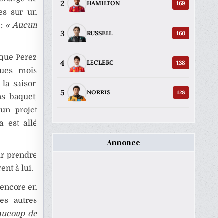
2
169
HAMILTON
ses sur un
:
« Aucun
3
160
RUSSELL
 que Perez
4
138
LECLERC
ques mois
 la saison
5
128
NORRIS
ns baquet,
 un projet
a est allé
Annonce
ir prendre
ent à lui.
 encore en
es autres
eaucoup de