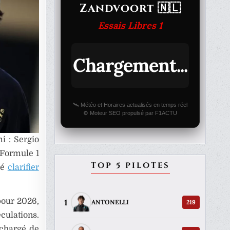
Zandvoort 🇳🇱
Essais Libres 1
Chargement...
🛰️ Météo et Horaires actualisés en temps réel
⚙️ Moteur SEO propulsé par F1ACTU
i : Sergio
 Formule 1
TOP 5 PILOTES
ré
clarifier
 pour 2026,
1
219
ANTONELLI
éculations.
 chargé de