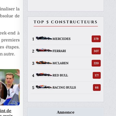
inaliser la
absolue de
TOP 5 CONSTRUCTEURS
week-end à
1
379
MERCEDES
s premiers
es étapes.
2
307
FERRARI
n autre.
3
220
MCLAREN
4
177
RED BULL
5
66
RACING BULLS
int de
Annonce
s avoir