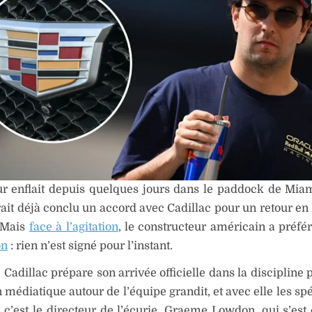
r enflait depuis quelques jours dans le paddock de Miam
ait déjà conclu un accord avec Cadillac pour un retour en
 Mais
face à l’agitation
, le constructeur américain a préfé
on
: rien n’est signé pour l’instant.
 Cadillac prépare son arrivée officielle dans la discipline
on médiatique autour de l’équipe grandit, et avec elle les sp
 c’est le directeur de l’écurie, Graeme Lowdon, qui s’est