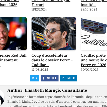
aison 2026
Ferrari
insulté…
11/12/2024
28/10/2024
ercie Red Bull
Coup d'accélérateur
Cadillac prête 
oir soutenu
dans le dossier Perez -
une nouvelle 
…
Cadillac…
Perez en 2026
12/08/2025
30/03/2025
X
FACEBOOK
LINKEDIN
Author:
Elisabeth Maingé, Consultante
Ingénieure de formation et passionnée de Formule 1 depuis son en
Élisabeth Maingé évolue au sein d’un grand constructeur automobil
travaille dans le domaine de la recherche et du développement. Ell