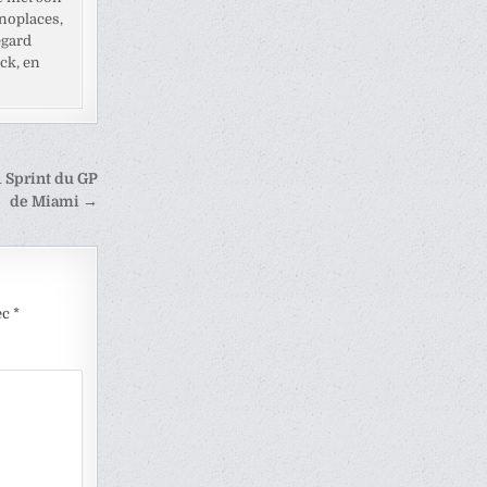
noplaces,
egard
ck, en
1 Sprint du GP
de Miami →
ec
*