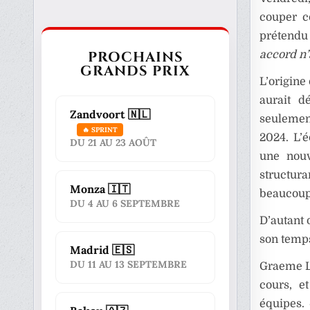
couper c
prétendu 
PROCHAINS
accord n’a
GRANDS PRIX
L’origine
aurait d
Zandvoort 🇳🇱
seulemen
🔥 SPRINT
2024. L’
DU 21 AU 23 AOÛT
une nouv
structura
Monza 🇮🇹
beaucoup 
DU 4 AU 6 SEPTEMBRE
D’autant 
son temp
Madrid 🇪🇸
DU 11 AU 13 SEPTEMBRE
Graeme L
cours, e
équipes.