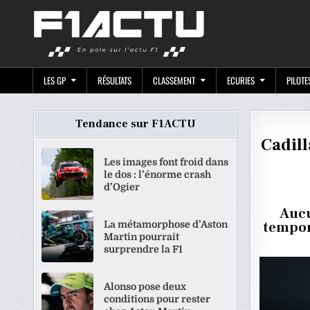
Skip
F1ACTU.CO
to
content
LES GP
RÉSULTATS
CLASSEMENT
ECURIES
PILOTE
Tendance sur F1ACTU
Cadill
Les images font froid dans
le dos : l’énorme crash
d’Ogier
Aucu
La métamorphose d’Aston
tempori
Martin pourrait
surprendre la F1
Alonso pose deux
conditions pour rester