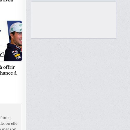
à offrir
chance à
fance,
e, où elle
e met son