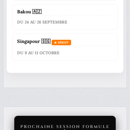
Bakou 🇦🇿
DU 24 AU 26 SEPTEMBRE
Singapour 🇸🇬
🔥 SPRINT
DU 9 AU 11 OCTOBRE
PROCHAINE SESSION FORMULE