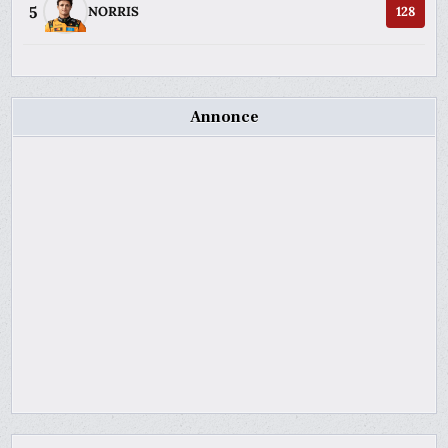
5
NORRIS
128
Annonce