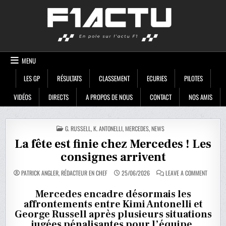
Skip
F1ACTU
to
content
MENU
LES GP
RÉSULTATS
CLASSEMENT
ECURIES
PILOTES
VIDÉOS
DIRECTS
A PROPOS DE NOUS
CONTACT
NOS AMIS
POSTED
G. RUSSELL
,
K. ANTONELLI
,
MERCEDES
,
NEWS
IN
La fête est finie chez Mercedes ! Les
consignes arrivent
ON
PATRICK ANGLER, RÉDACTEUR EN CHEF
25/06/2026
LEAVE A COMMENT
LA
FÊTE
EST
Mercedes encadre désormais les
FINIE
affrontements entre Kimi Antonelli et
CHEZ
MERCED
George Russell après plusieurs situations
!
LES
jugées pénalisantes pour l’équipe.