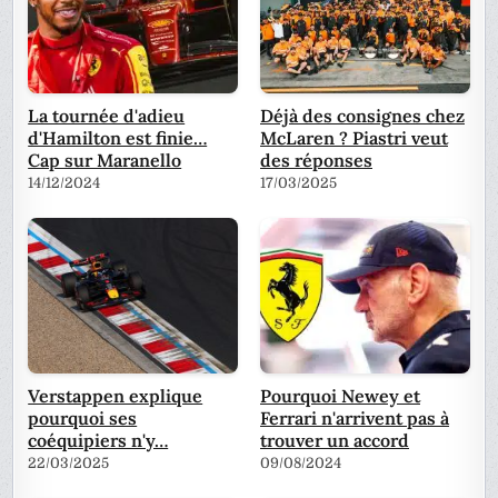
La tournée d'adieu
Déjà des consignes chez
d'Hamilton est finie…
McLaren ? Piastri veut
Cap sur Maranello
des réponses
14/12/2024
17/03/2025
Verstappen explique
Pourquoi Newey et
pourquoi ses
Ferrari n'arrivent pas à
coéquipiers n'y…
trouver un accord
22/03/2025
09/08/2024