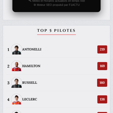
🛰️ Météo et Horaires actualisés en temps réel
⚙️ Moteur SEO propulsé par F1ACTU
TOP 5 PILOTES
1
ANTONELLI
219
2
HAMILTON
169
3
RUSSELL
160
4
LECLERC
138