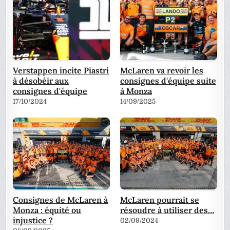
Verstappen incite Piastri
McLaren va revoir les
à désobéir aux
consignes d'équipe suite
consignes d'équipe
à Monza
17/10/2024
14/09/2025
Consignes de McLaren à
McLaren pourrait se
Monza : équité ou
résoudre à utiliser des…
injustice ?
02/09/2024