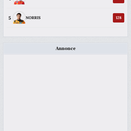
5
NORRIS
128
Annonce