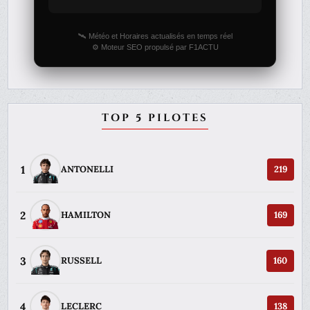
🛰️ Météo et Horaires actualisés en temps réel
⚙️ Moteur SEO propulsé par F1ACTU
TOP 5 PILOTES
1
ANTONELLI
219
2
HAMILTON
169
3
RUSSELL
160
4
LECLERC
138