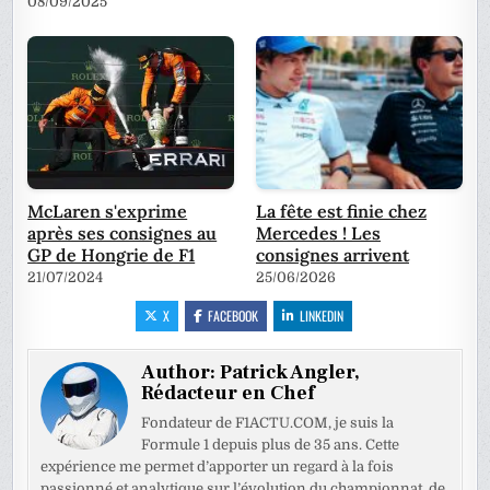
08/09/2025
McLaren s'exprime
La fête est finie chez
après ses consignes au
Mercedes ! Les
GP de Hongrie de F1
consignes arrivent
21/07/2024
25/06/2026
X
FACEBOOK
LINKEDIN
Author:
Patrick Angler,
Rédacteur en Chef
Fondateur de F1ACTU.COM, je suis la
Formule 1 depuis plus de 35 ans. Cette
expérience me permet d’apporter un regard à la fois
passionné et analytique sur l’évolution du championnat, de