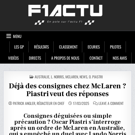
Skip
F1ACTU
to
content
MENU
LES GP
RÉSULTATS
CLASSEMENT
ECURIES
PILOTES
VIDÉOS
DIRECTS
A PROPOS DE NOUS
CONTACT
NOS AMIS
POSTED
AUSTRALIE
,
L. NORRIS
,
MCLAREN
,
NEWS
,
O. PIASTRI
IN
Déjà des consignes chez McLaren ?
Piastri veut des réponses
ON
PATRICK ANGLER, RÉDACTEUR EN CHEF
17/03/2025
LEAVE A COMMENT
DÉJÀ
DES
CONSIGN
Consignes déguisées ou simple
CHEZ
précaution ? Oscar Piastri s’interroge
MCLARE
?
après un ordre de McLaren en Australie,
PIASTRI
VEUT
qui a empêché un duel avec Lando Norris