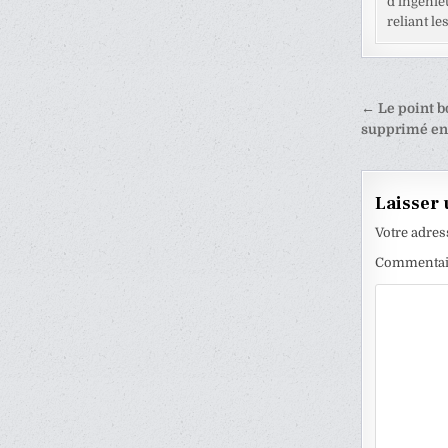
d’ingénie
reliant l
Naviga
← Le point b
de
supprimé en
l’articl
Laisser
Votre adres
Commenta