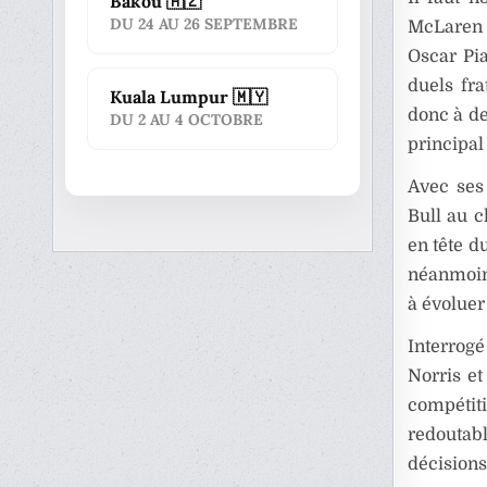
Bakou 🇦🇿
DU 24 AU 26 SEPTEMBRE
McLaren 
Oscar Pia
duels fra
Kuala Lumpur 🇲🇾
donc à de
DU 2 AU 4 OCTOBRE
principal 
Avec ses
Bull au 
en tête d
néanmoins
à évoluer
Interrogé
Norris et
compétiti
redoutab
décisions