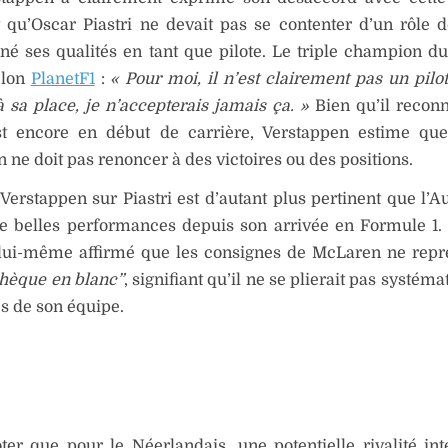
 qu’Oscar Piastri ne devait pas se contenter d’un rôle d
né ses qualités en tant que pilote. Le triple champion 
elon
PlanetF1
:
« Pour moi, il n’est clairement pas un pil
à sa place, je n’accepterais jamais ça. »
Bien qu’il recon
est encore en début de carrière, Verstappen estime qu
n ne doit pas renoncer à des victoires ou des positions.
 Verstappen sur Piastri est d’autant plus pertinent que l’A
e belles performances depuis son arrivée en Formule 1. 
a lui-même affirmé que les consignes de McLaren ne repr
hèque en blanc”
, signifiant qu’il ne se plierait pas systé
s de son équipe.
oter que pour le Néerlandais, une potentielle rivalité in