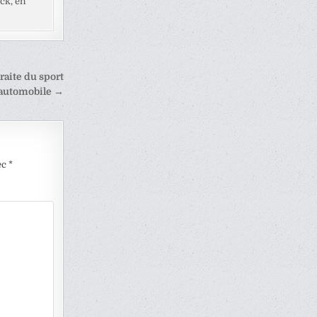
ck, en
raite du sport
automobile →
ec
*