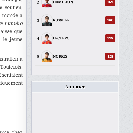
2
169
HAMILTON
e soutien,
du monde a
3
160
RUSSELL
ote numéro
naisse que
4
138
LECLERC
e le jeune
5
128
NORRIS
ustralien a
Toutefois,
ésentaient
matiquement
Annonce
terne chez