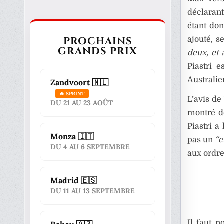
déclarant
étant don
PROCHAINS
ajouté, s
GRANDS PRIX
deux, et 
Piastri 
Australie
Zandvoort 🇳🇱
🔥 SPRINT
L’avis de
DU 21 AU 23 AOÛT
montré d
Piastri 
Monza 🇮🇹
pas un
“c
DU 4 AU 6 SEPTEMBRE
aux ordre
Madrid 🇪🇸
DU 11 AU 13 SEPTEMBRE
Il faut n