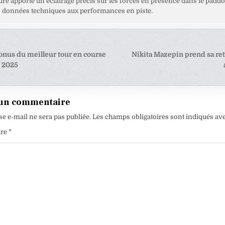
ure apporte un éclairage précis sur les forces en présence dans le paddo
es données techniques aux performances en piste.
tion
onus du meilleur tour en course
Nikita Mazepin prend sa ret
 2025
e
 un commentaire
se e-mail ne sera pas publiée.
Les champs obligatoires sont indiqués av
ire
*