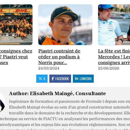
consignes chez
Piastri contraint de
La fête est fin
 Piastri veut
céder un podium à
Mercedes ! Le
nses
Norris pour…
consignes arri
24/03/2024
25/06/2026
X
FACEBOOK
LINKEDIN
Author:
Elisabeth Maingé, Consultante
Ingénieure de formation et passionnée de Formule 1 depuis son en
Élisabeth Maingé évolue au sein d’un grand constructeur automobil
travaille dans le domaine de la recherche et du développement. Ell
 technique au service de F1ACTU en analysant les performances des mo
 aérodynamiques et les enjeux liés aux évolutions réglementaires. Son r