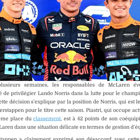
lusieurs semaines, les responsables de McLaren év
té de privilégier Lando Norris dans la lutte pour le champ
ette décision s’explique par la position de Norris, qui est l
Verstappen pour le titre cette saison. Piastri, qui occupe a
ième place du
classement
, est à 42 points de son coéquipi
aren dans une situation délicate en termes de gestion d’é
tappen a clairement exprimé son désaccord avec cette 