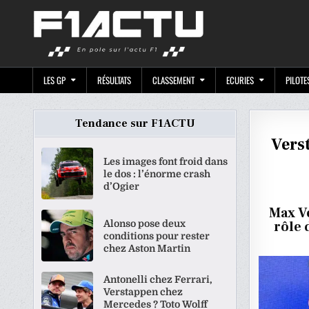
Skip
F1ACTU.CO
to
content
LES GP
RÉSULTATS
CLASSEMENT
ECURIES
PILOTE
Tendance sur F1ACTU
Vers
Les images font froid dans
le dos : l’énorme crash
d’Ogier
Max V
Alonso pose deux
rôle 
conditions pour rester
chez Aston Martin
Antonelli chez Ferrari,
Verstappen chez
Mercedes ? Toto Wolff