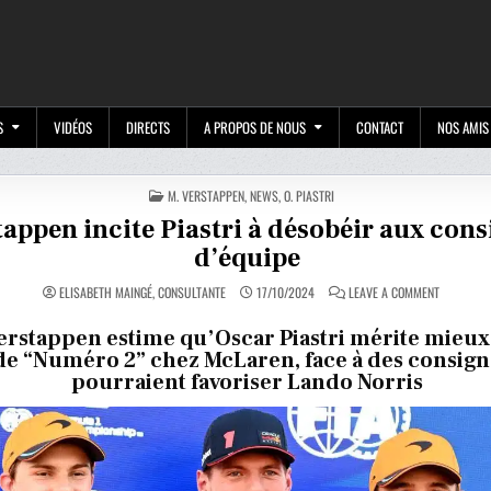
M
S
VIDÉOS
DIRECTS
A PROPOS DE NOUS
CONTACT
NOS AMIS
POSTED
M. VERSTAPPEN
,
NEWS
,
O. PIASTRI
IN
tappen incite Piastri à désobéir aux con
d’équipe
ON
ELISABETH MAINGÉ, CONSULTANTE
17/10/2024
LEAVE A COMMENT
VERSTAPP
INCITE
PIASTRI
erstappen estime qu’Oscar Piastri mérite mieu
À
de “Numéro 2” chez McLaren, face à des consign
DÉSOBÉIR
AUX
pourraient favoriser Lando Norris
CONSIGNE
D’ÉQUIPE