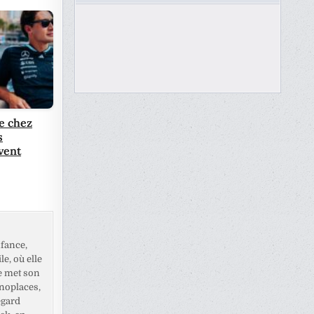
ie chez
s
vent
fance,
e, où elle
e met son
noplaces,
egard