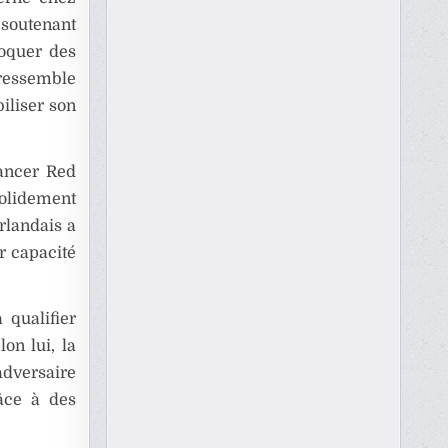
 soutenant
voquer des
 ressemble
biliser son
ancer Red
solidement
rlandais a
r capacité
 qualifier
on lui, la
adversaire
râce à des