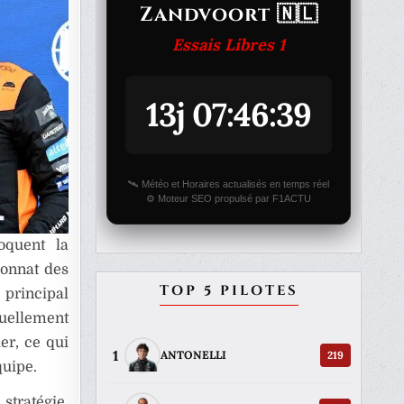
Zandvoort 🇳🇱
Essais Libres 1
13j 07:46:39
🛰️ Météo et Horaires actualisés en temps réel
⚙️ Moteur SEO propulsé par F1ACTU
oquent la
ionnat des
TOP 5 PILOTES
e principal
ctuellement
er, ce qui
1
219
ANTONELLI
quipe.
stratégie,