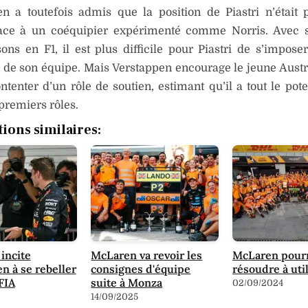
n a toutefois admis que la position de Piastri n’était p
face à un coéquipier expérimenté comme Norris. Avec 
ons en F1, il est plus difficile pour Piastri de s’impose
 de son équipe. Mais Verstappen encourage le jeune Austr
ntenter d’un rôle de soutien, estimant qu’il a tout le pote
 premiers rôles.
tions similaires:
incite
McLaren va revoir les
McLaren pourr
n à se rebeller
consignes d'équipe
résoudre à uti
FIA
suite à Monza
02/09/2024
14/09/2025