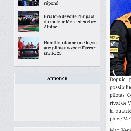
répond
Briatore dévoile l’impact
du moteur Mercedes chez
Alpine
Hamilton donne une leçon
aux pilotes e-sport Ferrari
sur F1 25
Annonce
Depuis p
possibili
pilotes. C
rival de 
la quatr
place McL
Max Vers