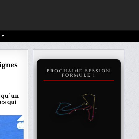
signes
PROCHAINE SESSION
FORMULE 1
EN
x qu’un
es qui
S