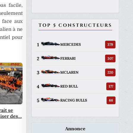
as facile,
seulement
r face aux
TOP 5 CONSTRUCTEURS
alien à ne
ntiel pour
1
379
MERCEDES
2
307
FERRARI
3
220
MCLAREN
4
177
RED BULL
5
66
RACING BULLS
ait se
liser des…
Annonce