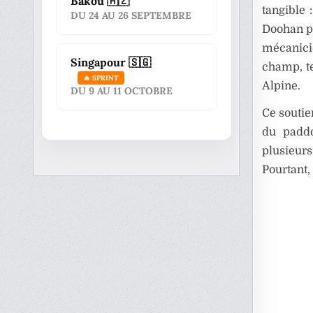
Bakou 🇦🇿
tangible 
DU 24 AU 26 SEPTEMBRE
Doohan pe
mécanicie
Singapour 🇸🇬
champ, t
🔥 SPRINT
Alpine.
DU 9 AU 11 OCTOBRE
Ce soutie
du paddo
plusieurs
Pourtant, 