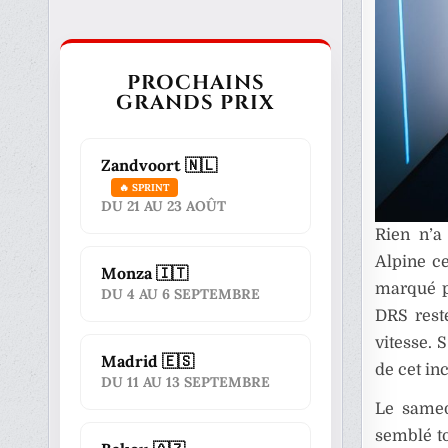
PROCHAINS
GRANDS PRIX
Zandvoort 🇳🇱
🔥 SPRINT
DU 21 AU 23 AOÛT
Rien n’a
Alpine c
Monza 🇮🇹
marqué 
DU 4 AU 6 SEPTEMBRE
DRS rest
vitesse. 
Madrid 🇪🇸
de cet in
DU 11 AU 13 SEPTEMBRE
Le samed
semblé to