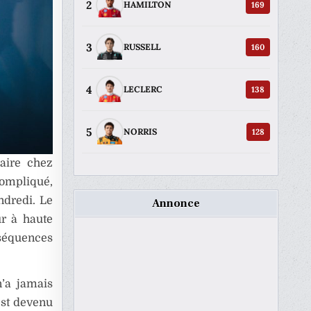
2
169
HAMILTON
3
160
RUSSELL
4
138
LECLERC
5
128
NORRIS
laire chez
compliqué,
ndredi. Le
Annonce
ur à haute
nséquences
’a jamais
est devenu