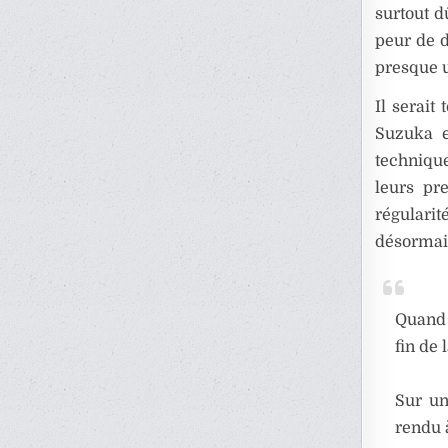
surtout d
peur de d
presque u
Il serait
Suzuka e
technique
leurs pre
régularit
désormais
Quand 
fin de 
Sur un
rendu 