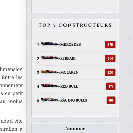
TOP 5 CONSTRUCTEURS
1
379
MERCEDES
2
307
FERRARI
 dimension
3
220
MCLAREN
 Entre les
tionnement
4
177
RED BULL
s ce petit
5
66
RACING BULLS
 au moins
nds à vite
Annonce
stralien a