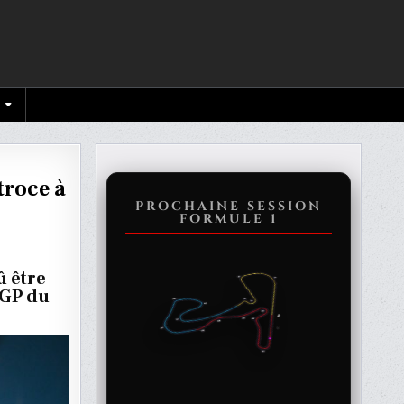
troce à
PROCHAINE SESSION
FORMULE 1
û être
 GP du
N
D
A