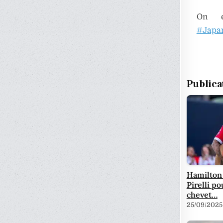
On e
#Japa
Publica
Hamilton 
Pirelli po
chevet…
25/09/2025