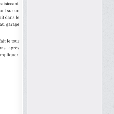
aisissant.
ant sur un
ît dans le
’au garage
ait le tour
aas après
’impliquer.