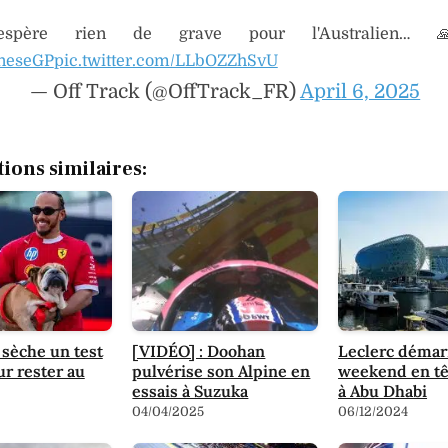
spère rien de grave pour l'Australien…
neseGP
pic.twitter.com/LLbOZZhSvU
— Off Track (@OffTrack_FR)
April 6, 2025
tions similaires:
sèche un test
[VIDÉO] : Doohan
Leclerc démar
ur rester au
pulvérise son Alpine en
weekend en tê
essais à Suzuka
à Abu Dhabi
04/04/2025
06/12/2024