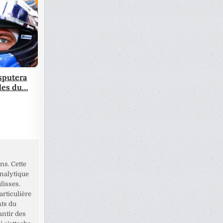
sputera
lles du…
ns. Cette
analytique
lisses.
rticulière
nts du
antir des