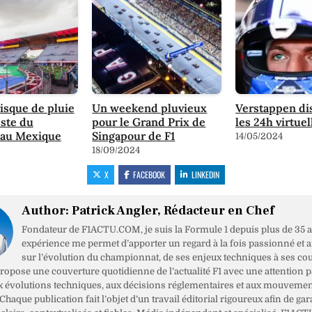
risque de pluie
Un weekend pluvieux
Verstappen di
este du
pour le Grand Prix de
les 24h virtue
au Mexique
Singapour de F1
14/05/2024
18/09/2024
X
FACEBOOK
LINKEDIN
Author:
Patrick Angler, Rédacteur en Chef
Fondateur de F1ACTU.COM, je suis la Formule 1 depuis plus de 35 a
expérience me permet d’apporter un regard à la fois passionné et 
sur l’évolution du championnat, de ses enjeux techniques à ses cou
opose une couverture quotidienne de l’actualité F1 avec une attention pa
x évolutions techniques, aux décisions réglementaires et aux mouveme
haque publication fait l’objet d’un travail éditorial rigoureux afin de gar