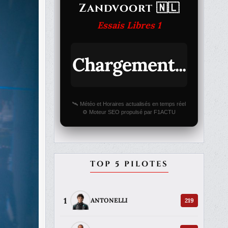
Zandvoort 🇳🇱
Essais Libres 1
Chargement...
🛰️ Météo et Horaires actualisés en temps réel
⚙️ Moteur SEO propulsé par F1ACTU
TOP 5 PILOTES
1
219
ANTONELLI