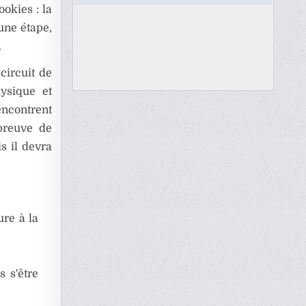
okies : la
une étape,
.
circuit de
hysique et
encontrent
 preuve de
is il devra
ure à la
 s'être