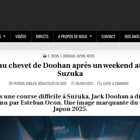
M
S
VIDÉOS
DIRECTS
A PROPOS DE NOUS
CONTACT
NOS AMIS
POSTED
E. OCON
,
J. DOOHAN
,
JAPON
,
NEWS
IN
au chevet de Doohan après un weekend a
Suzuka
ON
PATRICK ANGLER, RÉDACTEUR EN CHEF
06/04/2025
LEAVE A COMMENT
OCON
AU
CHEVET
 une course difficile à Suzuka, Jack Doohan a d
DE
nu par Esteban Ocon. Une image marquante du
DOOHA
APRÈS
Japon 2025.
UN
WEEKEN
ATROCE
À
SUZUK