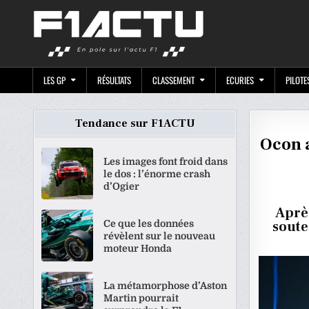
Skip
F1ACTU.CO
to
content
LES GP
RÉSULTATS
CLASSEMENT
ECURIES
PILOTE
Tendance sur F1ACTU
Ocon 
Les images font froid dans
le dos : l’énorme crash
d’Ogier
Après
Ce que les données
soute
révèlent sur le nouveau
moteur Honda
La métamorphose d’Aston
Martin pourrait