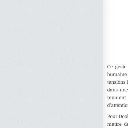
Ce geste
humaine q
tensions 
dans une 
moment m
d’attenti
Pour Doo
mettre de