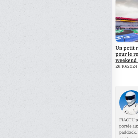
Un petit 
pour le r
weekend 
26/10/2024
F1ACTU pr
portée au
paddock. C