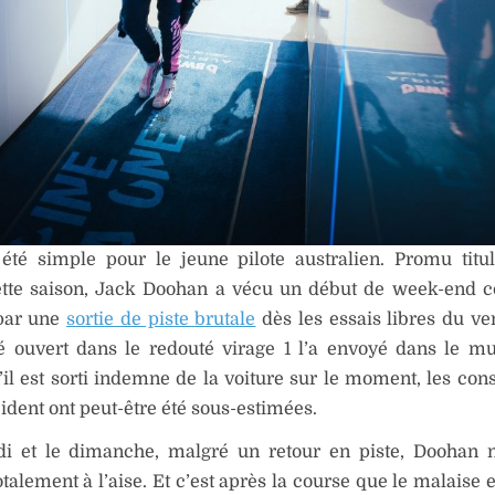
 été simple pour le jeune pilote australien. Promu titu
ette saison, Jack Doohan a vécu un début de week-end 
par une
sortie de piste brutale
dès les essais libres du ve
é ouvert dans le redouté virage 1 l’a envoyé dans le m
S’il est sorti indemne de la voiture sur le moment, les co
cident ont peut-être été sous-estimées.
i et le dimanche, malgré un retour en piste, Doohan n
talement à l’aise. Et c’est après la course que le malaise 