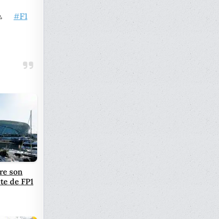
 🙏
#F1
re son
te de FP1