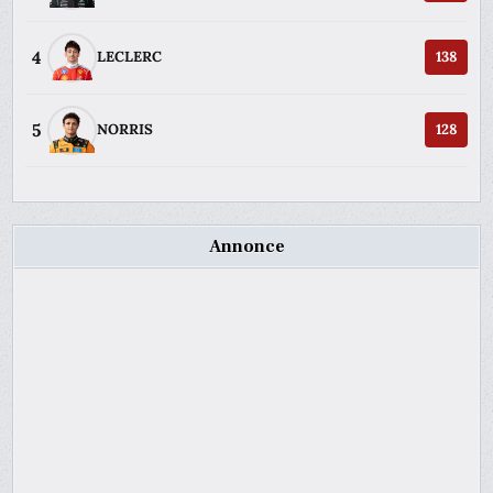
4
LECLERC
138
5
NORRIS
128
Annonce