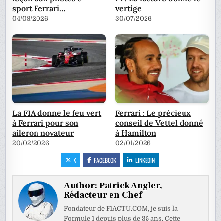
sport Ferrari…
vertige
04/08/2026
30/07/2026
La FIA donne le feu vert
Ferrari : Le précieux
à Ferrari pour son
conseil de Vettel donné
aileron novateur
à Hamilton
20/02/2026
02/01/2026
X
FACEBOOK
LINKEDIN
Author:
Patrick Angler,
Rédacteur en Chef
Fondateur de F1ACTU.COM, je suis la
Formule 1 depuis plus de 35 ans. Cette