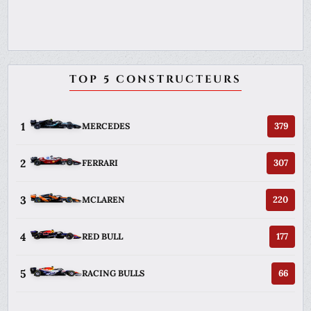
TOP 5 CONSTRUCTEURS
1
379
MERCEDES
2
307
FERRARI
3
220
MCLAREN
4
177
RED BULL
5
66
RACING BULLS