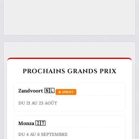
PROCHAINS GRANDS PRIX
Zandvoort 🇳🇱
🔥 SPRINT
DU 21 AU 23 AOÛT
Monza 🇮🇹
DU 4 AU 6 SEPTEMBRE