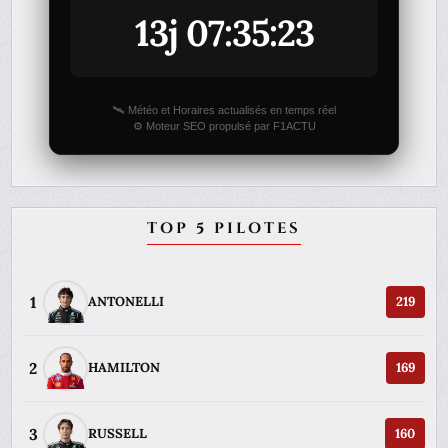
13j 07:35:23
🛰️ Météo et Horaires actualisés en temps réel
⚙️ Moteur SEO propulsé par F1ACTU
TOP 5 PILOTES
1
ANTONELLI
219
2
HAMILTON
169
3
RUSSELL
160