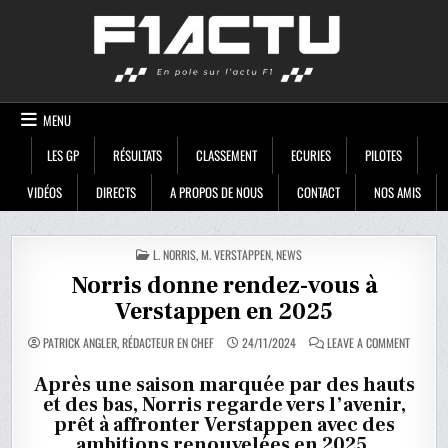
Skip
F1ACTU
to
content
MENU
LES GP
RÉSULTATS
CLASSEMENT
ECURIES
PILOTES
VIDÉOS
DIRECTS
A PROPOS DE NOUS
CONTACT
NOS AMIS
POSTED
L. NORRIS
,
M. VERSTAPPEN
,
NEWS
IN
Norris donne rendez-vous à
Verstappen en 2025
ON
PATRICK ANGLER, RÉDACTEUR EN CHEF
24/11/2024
LEAVE A COMMENT
NORRIS
DONNE
RENDEZ-
Après une saison marquée par des hauts
VOUS
et des bas, Norris regarde vers l’avenir,
À
VERSTA
prêt à affronter Verstappen avec des
EN
2025
ambitions renouvelées en 2025.