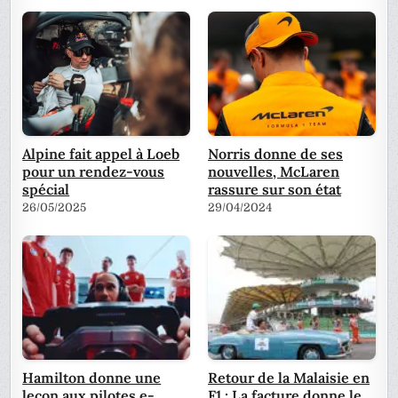
Alpine fait appel à Loeb
Norris donne de ses
pour un rendez-vous
nouvelles, McLaren
spécial
rassure sur son état
26/05/2025
29/04/2024
Hamilton donne une
Retour de la Malaisie en
leçon aux pilotes e-
F1 : La facture donne le