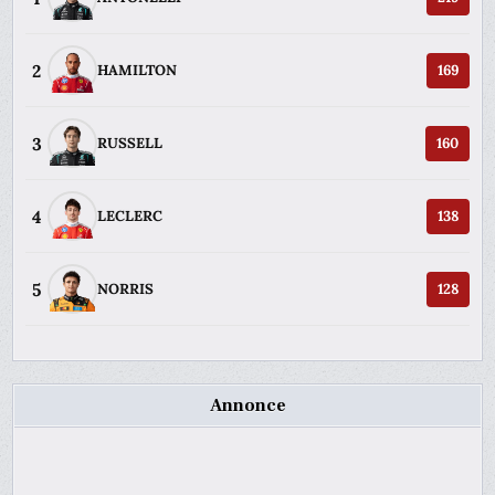
2
HAMILTON
169
3
RUSSELL
160
4
LECLERC
138
5
NORRIS
128
Annonce