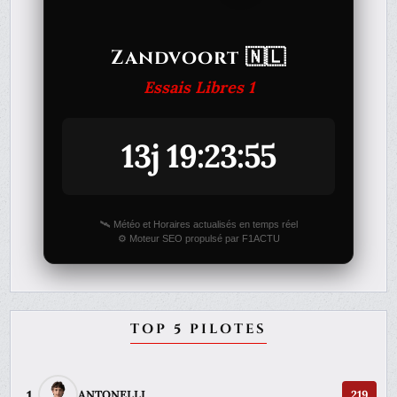
Zandvoort 🇳🇱
Essais Libres 1
13j 19:23:55
🛰️ Météo et Horaires actualisés en temps réel
⚙️ Moteur SEO propulsé par F1ACTU
TOP 5 PILOTES
1
ANTONELLI
219