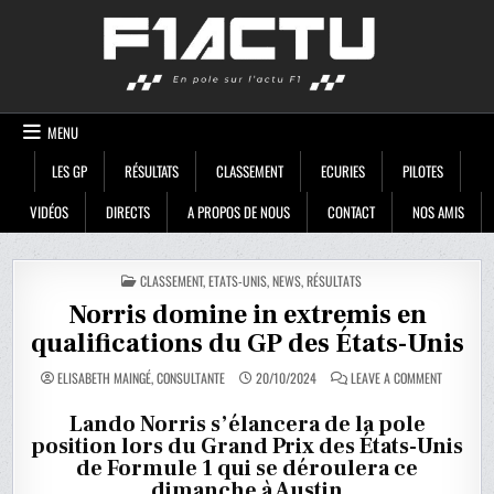
Skip
F1ACTU
to
content
MENU
LES GP
RÉSULTATS
CLASSEMENT
ECURIES
PILOTES
VIDÉOS
DIRECTS
A PROPOS DE NOUS
CONTACT
NOS AMIS
POSTED
CLASSEMENT
,
ETATS-UNIS
,
NEWS
,
RÉSULTATS
IN
Norris domine in extremis en
qualifications du GP des États-Unis
ON
ELISABETH MAINGÉ, CONSULTANTE
20/10/2024
LEAVE A COMMENT
NORRIS
DOMINE
IN
Lando Norris s’élancera de la pole
EXTREMIS
position lors du Grand Prix des États-Unis
EN
QUALIFICA
de Formule 1 qui se déroulera ce
DU
GP
dimanche à Austin