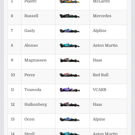
5
Piastri
McLaren
6
Russell
Mercedes
7
Gasly
Alpline
8
Alonso
Aston Martin
9
Magnussen
Haas
10
Perez
Red Bull
11
Tsunoda
VCARB
12
Hulkenberg
Haas
13
Ocon
Alpine
14
Stroll
Aston Martin