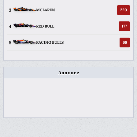
3
220
MCLAREN
4
177
RED BULL
5
66
RACING BULLS
Annonce