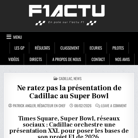
Skip
F1ACTU
to
content
MENU
LES GP
RÉSULTATS
CLASSEMENT
ECURIES
PILOTES
VIDÉOS
DIRECTS
A PROPOS DE NOUS
CONTACT
NOS AMIS
POSTED
CADILLAC
,
NEWS
IN
Ne ratez pas la présentation de
Cadillac au Super Bowl
ON
PATRICK ANGLER, RÉDACTEUR EN CHEF
08/02/2026
LEAVE A COMMENT
NE
RATEZ
PAS
Times Square, Super Bowl, réseaux
LA
sociaux : Cadillac orchestre une
PRÉSENT
DE
présentation XXL pour poser les bases de
CADILLA
AU
son projet F1 de 2026.