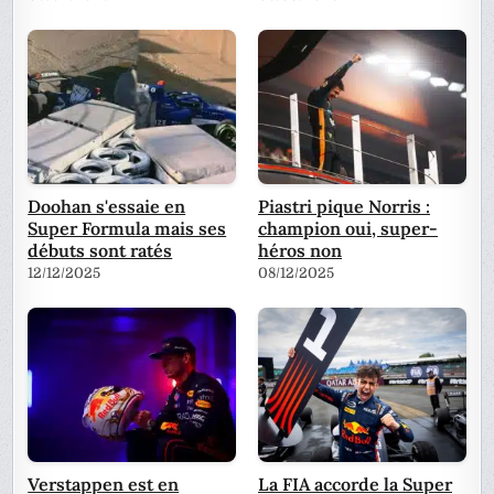
Doohan s'essaie en
Piastri pique Norris :
Super Formula mais ses
champion oui, super-
débuts sont ratés
héros non
12/12/2025
08/12/2025
Verstappen est en
La FIA accorde la Super