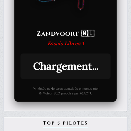
Zandvoort 🇳🇱
Essais Libres 1
Chargement...
🛰️ Météo et Horaires actualisés en temps réel
⚙️ Moteur SEO propulsé par F1ACTU
TOP 5 PILOTES