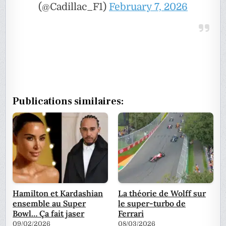
(@Cadillac_F1)
February 7, 2026
Publications similaires:
Hamilton et Kardashian
La théorie de Wolff sur
ensemble au Super
le super-turbo de
Bowl… Ça fait jaser
Ferrari
09/02/2026
08/03/2026