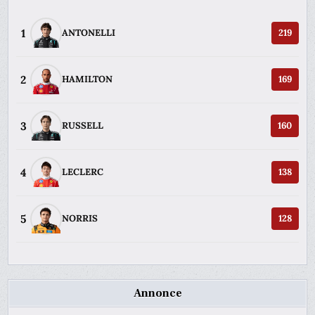
1
ANTONELLI
219
2
HAMILTON
169
3
RUSSELL
160
4
LECLERC
138
5
NORRIS
128
Annonce