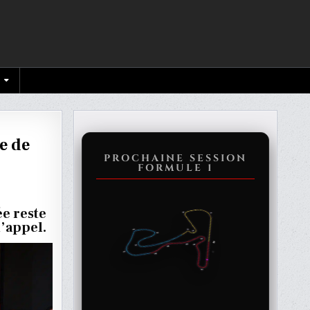
e de
PROCHAINE SESSION
FORMULE 1
O
ée reste
d’appel.
RS
E