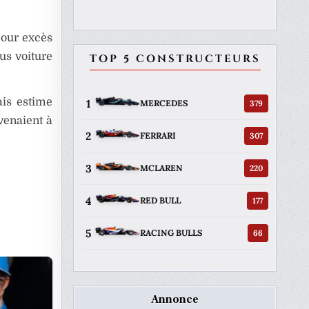
pour excès
us voiture
TOP 5 CONSTRUCTEURS
ais estime
1
379
MERCEDES
venaient à
2
307
FERRARI
3
220
MCLAREN
4
177
RED BULL
5
66
RACING BULLS
Annonce