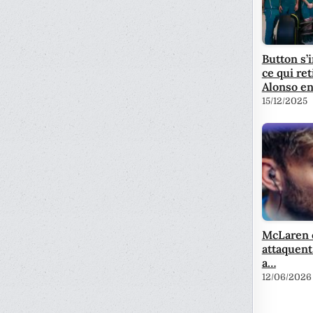
Button s’
ce qui re
Alonso en
15/12/2025
McLaren e
attaquent
a…
12/06/2026