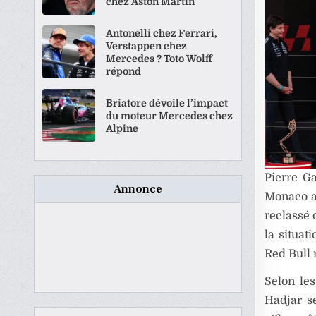
chez Aston Martin
Antonelli chez Ferrari,
Verstappen chez
Mercedes ? Toto Wolff
répond
Briatore dévoile l’impact
du moteur Mercedes chez
Alpine
Pierre Ga
Annonce
Monaco 
reclassé 
la situat
Red Bull 
Selon le
Hadjar se