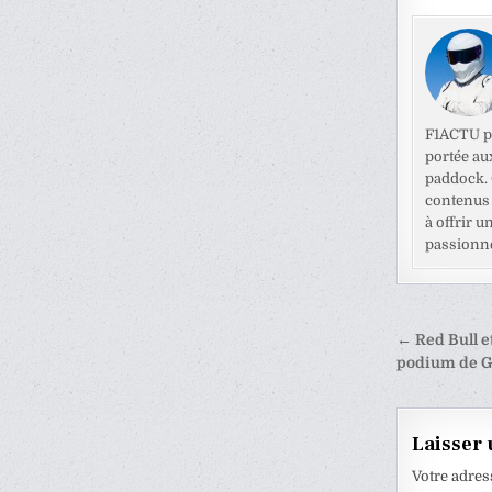
F1ACTU pr
portée au
paddock. C
contenus 
à offrir u
passionné
Naviga
← Red Bull e
de
podium de G
l’articl
Laisser
Votre adres