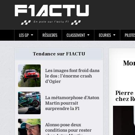
Skip
F1ACTU.CO
to
content
LES GP
RÉSULTATS
CLASSEMENT
ECURIES
PILOTE
Tendance sur F1ACTU
Mon
Les images font froid dans
le dos : l’énorme crash
d’Ogier
Pierre
La métamorphose d’Aston
chez Re
Martin pourrait
surprendre la F1
Alonso pose deux
conditions pour rester