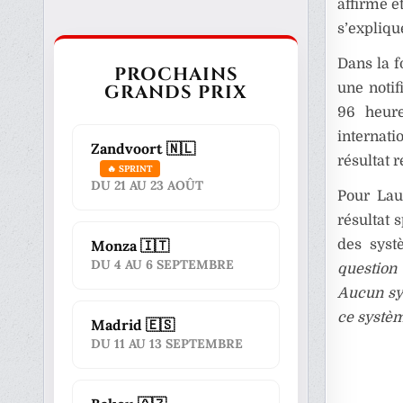
affirme ê
s’expliqu
Dans la f
PROCHAINS
GRANDS PRIX
une notif
96 heur
internati
Zandvoort 🇳🇱
résultat 
🔥 SPRINT
DU 21 AU 23 AOÛT
Pour Lau
résultat s
Monza 🇮🇹
des syst
DU 4 AU 6 SEPTEMBRE
question 
Aucun sys
ce systè
Madrid 🇪🇸
DU 11 AU 13 SEPTEMBRE