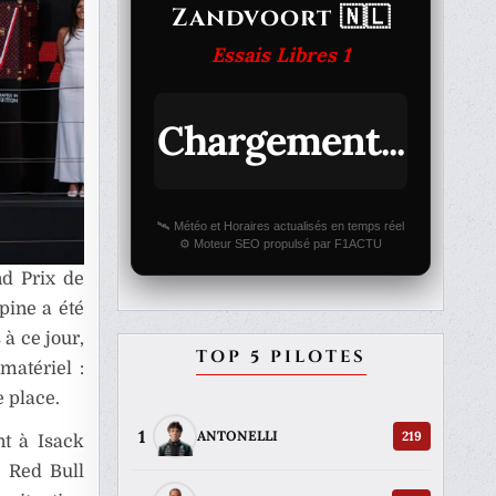
Zandvoort 🇳🇱
Essais Libres 1
Chargement...
🛰️ Météo et Horaires actualisés en temps réel
⚙️ Moteur SEO propulsé par F1ACTU
nd Prix de
lpine a été
à ce jour,
TOP 5 PILOTES
matériel :
e place.
1
219
ANTONELLI
nt à Isack
. Red Bull