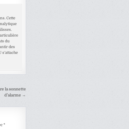
ns. Cette
analytique
lisses.
rticulière
nts du
antir des
U s’attache
ire la sonnette
d’alarme →
ec
*