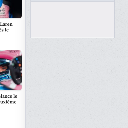
cLaren
ès le
elance le
deuxième