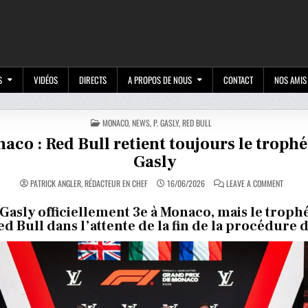
M
S
VIDÉOS
DIRECTS
A PROPOS DE NOUS
CONTACT
NOS AMIS
POSTED
MONACO
,
NEWS
,
P. GASLY
,
RED BULL
IN
aco : Red Bull retient toujours le trophé
Gasly
ON
PATRICK ANGLER, RÉDACTEUR EN CHEF
16/06/2026
LEAVE A COMMENT
MONAC
:
RED
 Gasly officiellement 3e à Monaco, mais le troph
BULL
d Bull dans l’attente de la fin de la procédure 
RETIENT
TOUJOU
LE
TROPHÉ
DE
GASLY