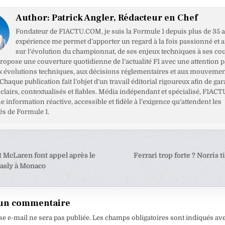
Author:
Patrick Angler, Rédacteur en Chef
Fondateur de F1ACTU.COM, je suis la Formule 1 depuis plus de 35 a
expérience me permet d’apporter un regard à la fois passionné et 
sur l’évolution du championnat, de ses enjeux techniques à ses cou
opose une couverture quotidienne de l’actualité F1 avec une attention pa
x évolutions techniques, aux décisions réglementaires et aux mouveme
haque publication fait l’objet d’un travail éditorial rigoureux afin de gar
clairs, contextualisés et fiables. Média indépendant et spécialisé, F1ACT
ne information réactive, accessible et fidèle à l’exigence qu’attendent les
s de Formule 1.
tion
t McLaren font appel après le
Ferrari trop forte ? Norris t
asly à Monaco
e
 un commentaire
se e-mail ne sera pas publiée.
Les champs obligatoires sont indiqués av