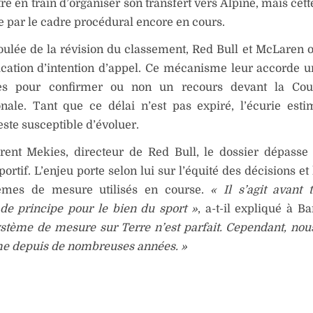
tre en train d’organiser son transfert vers Alpine, mais cett
e par le cadre procédural encore en cours.
oulée de la révision du classement, Red Bull et McLaren 
ication d’intention d’appel. Ce mécanisme leur accorde u
es pour confirmer ou non un recours devant la Cou
onale. Tant que ce délai n’est pas expiré, l’écurie est
reste susceptible d’évoluer.
rent Mekies, directeur de Red Bull, le dossier dépasse
portif. L’enjeu porte selon lui sur l’équité des décisions et l
èmes de mesure utilisés en course.
« Il s’agit avant 
de principe pour le bien du sport »
, a-t-il expliqué à B
tème de mesure sur Terre n’est parfait. Cependant, nous
me depuis de nombreuses années. »