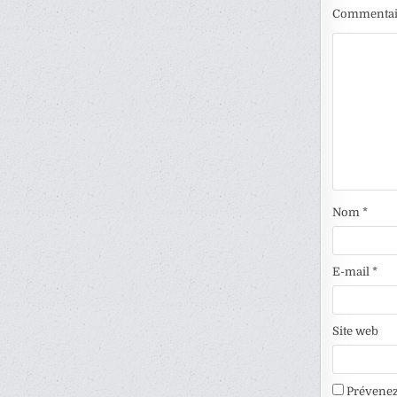
Commenta
Nom
*
E-mail
*
Site web
Prévenez