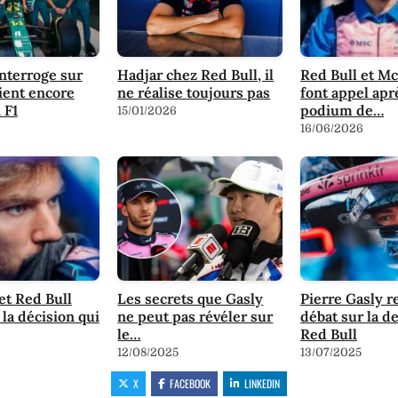
interroge sur
Hadjar chez Red Bull, il
Red Bull et M
tient encore
ne réalise toujours pas
font appel apr
 F1
podium de…
15/01/2026
16/06/2026
t Red Bull
Les secrets que Gasly
Pierre Gasly r
 la décision qui
ne peut pas révéler sur
débat sur la 
le…
Red Bull
12/08/2025
13/07/2025
X
FACEBOOK
LINKEDIN