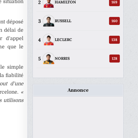
e situation
2
169
HAMILTON
3
160
RUSSELL
ont déposé
n délai de
r d’appel
4
138
LECLERC
ime que le
5
128
NORRIS
 le simple
a fiabilité
tout d’une
Annonce
arcelone.
«
 utilisons