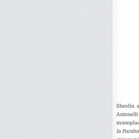
Shovlin 
Antonelli
monoplace
la Parabo