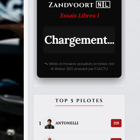
Zandvoort 🇳🇱
Essais Libres 1
Chargement...
🛰️ Météo et Horaires actualisés en temps réel
⚙️ Moteur SEO propulsé par F1ACTU
TOP 5 PILOTES
1
219
ANTONELLI