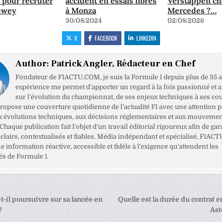
 pour recruter
accident en essais libres
Verstappen ch
ewey
à Monza
Mercedes ?…
30/08/2024
02/08/2026
X
FACEBOOK
LINKEDIN
Author:
Patrick Angler, Rédacteur en Chef
Fondateur de F1ACTU.COM, je suis la Formule 1 depuis plus de 35 a
expérience me permet d’apporter un regard à la fois passionné et 
sur l’évolution du championnat, de ses enjeux techniques à ses cou
opose une couverture quotidienne de l’actualité F1 avec une attention pa
x évolutions techniques, aux décisions réglementaires et aux mouveme
haque publication fait l’objet d’un travail éditorial rigoureux afin de gar
clairs, contextualisés et fiables. Média indépendant et spécialisé, F1ACT
ne information réactive, accessible et fidèle à l’exigence qu’attendent les
s de Formule 1.
tion
t-il poursuivre sur sa lancée en
Quelle est la durée du contrat 
?
Ast