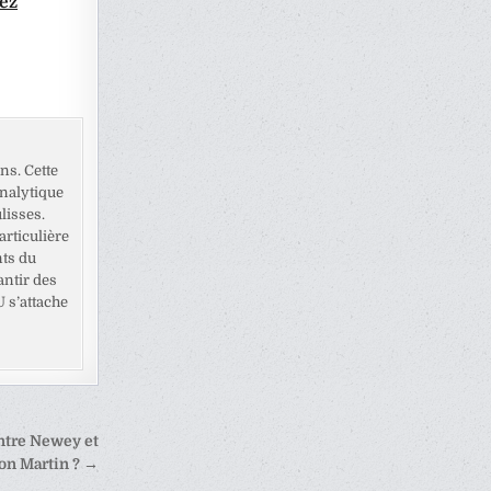
ez
ns. Cette
analytique
lisses.
rticulière
nts du
antir des
U s’attache
entre Newey et
on Martin ? →