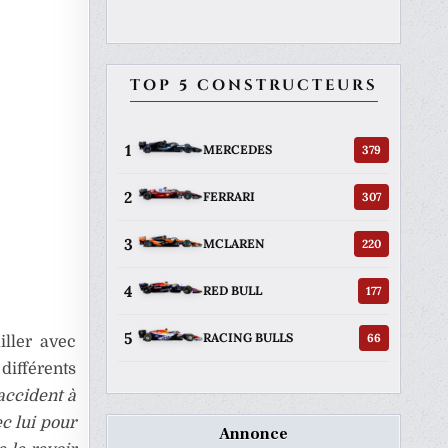
TOP 5 CONSTRUCTEURS
1
379
MERCEDES
2
307
FERRARI
3
220
MCLAREN
4
177
RED BULL
5
66
RACING BULLS
iller avec
différents
accident à
ec lui pour
Annonce