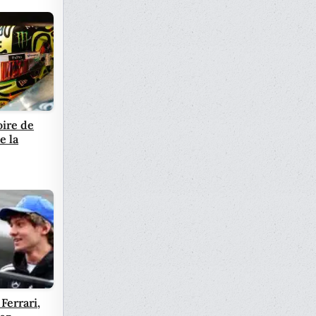
oire de
e la
Ferrari,