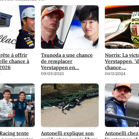
rête à offrir
Tsunoda a une chance
Norris: La vict
lle chance à
de remplacer
Verstappen, "d
 2026
Verstappen en…
chance,…
5
09/03/2025
04/11/2024
Racing tente
Antonelli explique son
Antonelli chez 