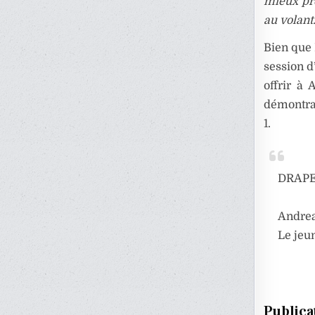
mieux pré
au volant.
Bien que 
session d
offrir à 
démontra
1.
DRAPE
Andrea
Le jeu
Publica