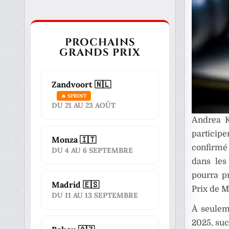
PROCHAINS
GRANDS PRIX
Zandvoort 🇳🇱
🔥 SPRINT
DU 21 AU 23 AOÛT
Andrea K
particip
Monza 🇮🇹
confirmé
DU 4 AU 6 SEPTEMBRE
dans les
pourra p
Madrid 🇪🇸
Prix de M
DU 11 AU 13 SEPTEMBRE
À seulem
2025, suc