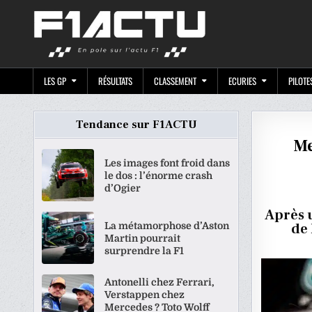
Skip
F1ACTU.CO
to
content
LES GP
RÉSULTATS
CLASSEMENT
ECURIES
PILOTE
Tendance sur F1ACTU
Me
Les images font froid dans
le dos : l’énorme crash
d’Ogier
Après u
La métamorphose d’Aston
de 
Martin pourrait
surprendre la F1
Antonelli chez Ferrari,
Verstappen chez
Mercedes ? Toto Wolff