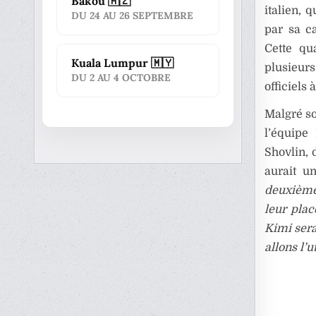
Bakou 🇦🇿
italien, 
DU 24 AU 26 SEPTEMBRE
par sa c
Cette qu
Kuala Lumpur 🇲🇾
plusieur
DU 2 AU 4 OCTOBRE
officiels 
Malgré so
l’équipe
Shovlin, 
aurait u
deuxième 
leur plac
Kimi sera
allons l’ut