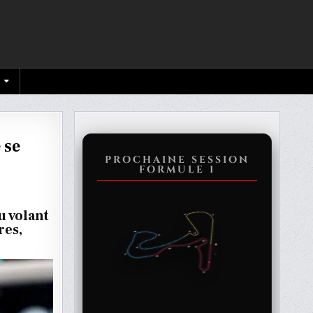
 se
PROCHAINE SESSION
FORMULE 1
ES
A
u volant
LI
res,
PER