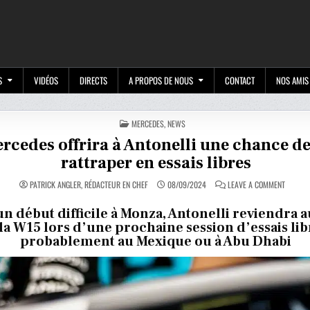
M
S
VIDÉOS
DIRECTS
A PROPOS DE NOUS
CONTACT
NOS AMIS
POSTED
MERCEDES
,
NEWS
IN
rcedes offrira à Antonelli une chance de
rattraper en essais libres
ON
PATRICK ANGLER, RÉDACTEUR EN CHEF
08/09/2024
LEAVE A COMMENT
MERCED
OFFRIR
À
n début difficile à Monza, Antonelli reviendra a
ANTONEL
la W15 lors d’une prochaine session d’essais lib
UNE
CHANCE
probablement au Mexique ou à Abu Dhabi
DE
SE
RATTRA
EN
ESSAIS
LIBRES