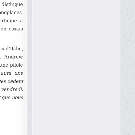
t distingué
onoplaces.
rticipé à
 en essais
x d’Italie,
li. Andrew
une pilote
 aura une
tes cèdent
 vendredi.
nt que nous