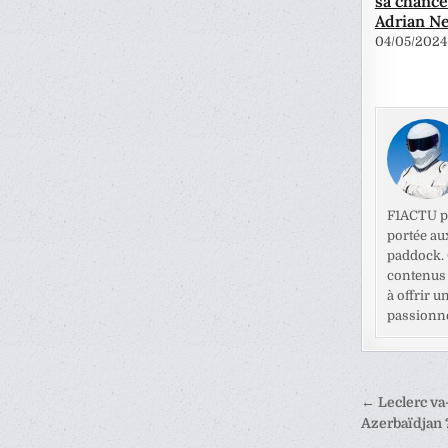
sa chance
Adrian N
04/05/2024
F1ACTU pr
portée au
paddock. C
contenus 
à offrir u
passionné
Naviga
← Leclerc va-
de
Azerbaïdjan 