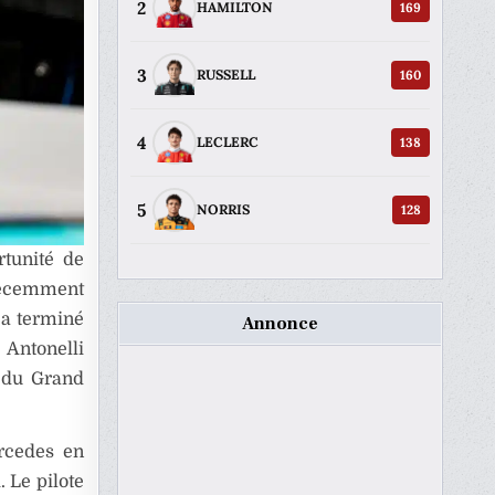
2
169
HAMILTON
3
160
RUSSELL
4
138
LECLERC
5
128
NORRIS
rtunité de
 récemment
 a terminé
Annonce
 Antonelli
 du Grand
ercedes en
 Le pilote