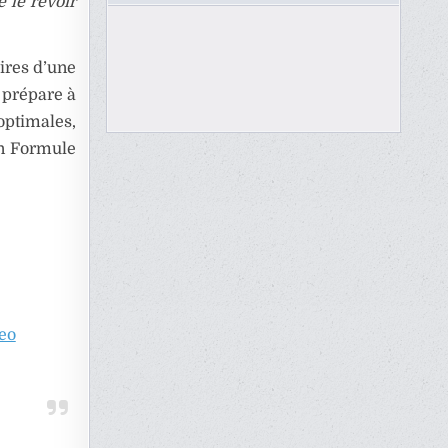
 le revoir
aires d’une
 prépare à
optimales,
en Formule
eo