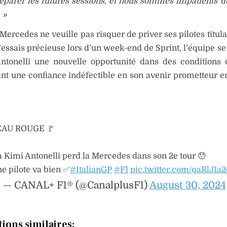
parer les futures sessions, et nous sommes impatients de
 »
Mercedes ne veuille pas risquer de priver ses pilotes titul
’essais précieuse lors d’un week-end de Sprint, l’équipe se
Antonelli une nouvelle opportunité dans des conditions 
nt une confiance indéfectible en son avenir prometteur 
AU ROUGE 🚩
 Kimi Antonelli perd la Mercedes dans son 2e tour 😯
ne pilote va bien ✅
#ItalianGP
#F1
pic.twitter.com/qaRlJ1a2
— CANAL+ F1® (@CanalplusF1)
August 30, 2024
tions similaires: