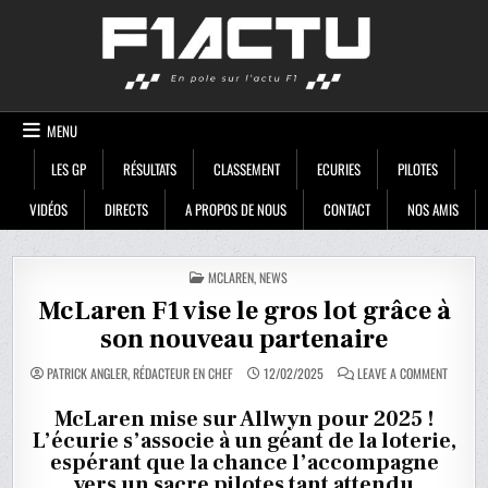
Skip
F1ACTU
to
content
MENU
LES GP
RÉSULTATS
CLASSEMENT
ECURIES
PILOTES
VIDÉOS
DIRECTS
A PROPOS DE NOUS
CONTACT
NOS AMIS
POSTED
MCLAREN
,
NEWS
IN
McLaren F1 vise le gros lot grâce à
son nouveau partenaire
ON
PATRICK ANGLER, RÉDACTEUR EN CHEF
12/02/2025
LEAVE A COMMENT
MCLARE
F1
VISE
McLaren mise sur Allwyn pour 2025 !
LE
L’écurie s’associe à un géant de la loterie,
GROS
LOT
espérant que la chance l’accompagne
GRÂCE
À
vers un sacre pilotes tant attendu