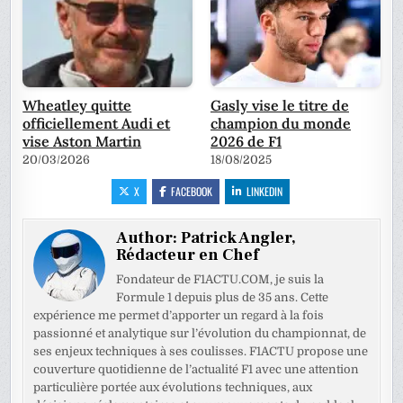
Wheatley quitte
Gasly vise le titre de
officiellement Audi et
champion du monde
vise Aston Martin
2026 de F1
20/03/2026
18/08/2025
X
FACEBOOK
LINKEDIN
Author:
Patrick Angler,
Rédacteur en Chef
Fondateur de F1ACTU.COM, je suis la
Formule 1 depuis plus de 35 ans. Cette
expérience me permet d’apporter un regard à la fois
passionné et analytique sur l’évolution du championnat, de
ses enjeux techniques à ses coulisses. F1ACTU propose une
couverture quotidienne de l’actualité F1 avec une attention
particulière portée aux évolutions techniques, aux