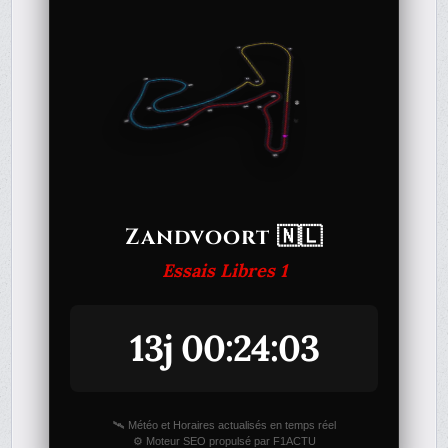
Zandvoort 🇳🇱
Essais Libres 1
13j 00:24:03
🛰️ Météo et Horaires actualisés en temps réel
⚙️ Moteur SEO propulsé par F1ACTU