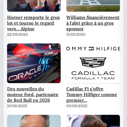
Horner remporte le gros
Williams financièrement
lot et tourne le regard
à l'abri grâce à un gros
vers… Alpine
sponsor
22/09/2025
11/02/2025
Des nouvelles du
Cadillac F1 s’offre
moteur Ford, partenaire
Tommy Hilfiger comme
de Red Bull en 2026
premier…
10/06/2025
03/06/2025