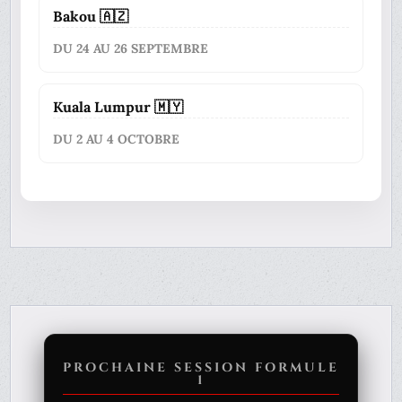
Bakou 🇦🇿
DU 24 AU 26 SEPTEMBRE
Kuala Lumpur 🇲🇾
DU 2 AU 4 OCTOBRE
PROCHAINE SESSION FORMULE
1