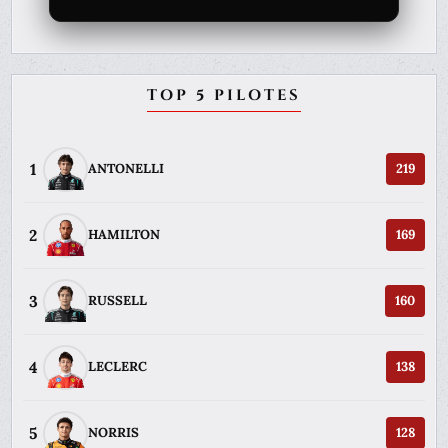
TOP 5 PILOTES
1
ANTONELLI
219
2
HAMILTON
169
3
RUSSELL
160
4
LECLERC
138
5
NORRIS
128