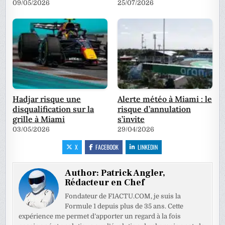
09/05/2026
25/07/2026
Hadjar risque une
Alerte météo à Miami : le
disqualification sur la
risque d’annulation
grille à Miami
s’invite
03/05/2026
29/04/2026
X
FACEBOOK
LINKEDIN
Author:
Patrick Angler,
Rédacteur en Chef
Fondateur de F1ACTU.COM, je suis la
Formule 1 depuis plus de 35 ans. Cette
expérience me permet d’apporter un regard à la fois