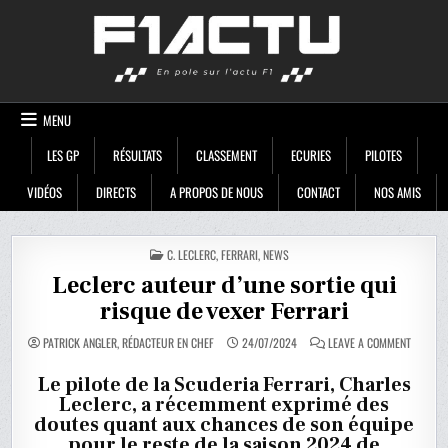
Skip
F1ACTU
to
content
MENU
LES GP
RÉSULTATS
CLASSEMENT
ECURIES
PILOTES
VIDÉOS
DIRECTS
A PROPOS DE NOUS
CONTACT
NOS AMIS
POSTED
C. LECLERC
,
FERRARI
,
NEWS
IN
Leclerc auteur d’une sortie qui
risque de vexer Ferrari
ON
PATRICK ANGLER, RÉDACTEUR EN CHEF
24/07/2024
LEAVE A COMMENT
LECLERC
AUTEUR
D’UNE
Le pilote de la Scuderia Ferrari, Charles
SORTIE
Leclerc, a récemment exprimé des
QUI
RISQUE
doutes quant aux chances de son équipe
DE
VEXER
pour le reste de la saison 2024 de