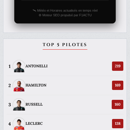
🛰️ Météo et Horaires actualisés en temps réel
⚙️ Moteur SEO propulsé par F1ACTU
TOP 5 PILOTES
1
ANTONELLI
219
2
HAMILTON
169
3
RUSSELL
160
4
LECLERC
138