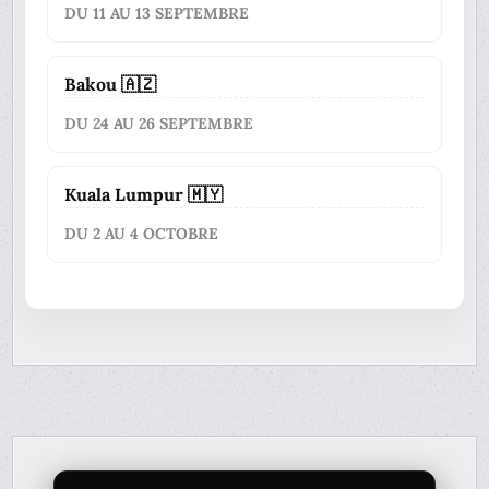
DU 11 AU 13 SEPTEMBRE
Bakou 🇦🇿
DU 24 AU 26 SEPTEMBRE
Kuala Lumpur 🇲🇾
DU 2 AU 4 OCTOBRE