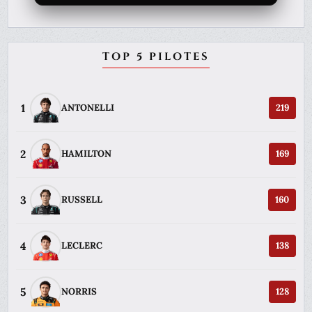
TOP 5 PILOTES
1
ANTONELLI
219
2
HAMILTON
169
3
RUSSELL
160
4
LECLERC
138
5
NORRIS
128