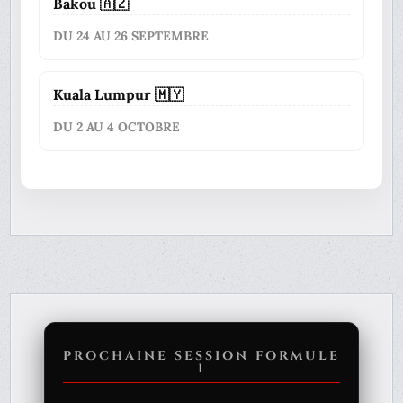
Bakou 🇦🇿
DU 24 AU 26 SEPTEMBRE
Kuala Lumpur 🇲🇾
DU 2 AU 4 OCTOBRE
PROCHAINE SESSION FORMULE
1