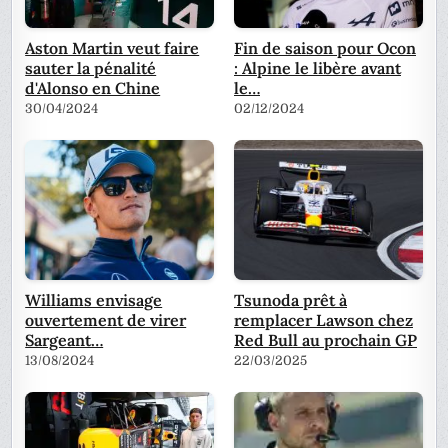
Aston Martin veut faire
Fin de saison pour Ocon
sauter la pénalité
: Alpine le libère avant
d'Alonso en Chine
le…
30/04/2024
02/12/2024
Williams envisage
Tsunoda prêt à
ouvertement de virer
remplacer Lawson chez
Sargeant…
Red Bull au prochain GP
13/08/2024
22/03/2025