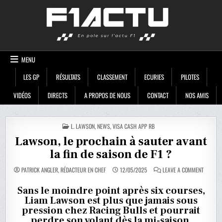
Skip
F1ACTU
to
content
MENU
LES GP
RÉSULTATS
CLASSEMENT
ECURIES
PILOTES
VIDÉOS
DIRECTS
A PROPOS DE NOUS
CONTACT
NOS AMIS
POSTED
L. LAWSON
,
NEWS
,
VISA CASH APP RB
IN
Lawson, le prochain à sauter avant
la fin de saison de F1 ?
ON
PATRICK ANGLER, RÉDACTEUR EN CHEF
12/05/2025
LEAVE A COMMENT
LAWSON
LE
PROCHA
Sans le moindre point après six courses,
À
Liam Lawson est plus que jamais sous
SAUTER
AVANT
pression chez Racing Bulls et pourrait
LA
FIN
perdre son volant dès la mi-saison.