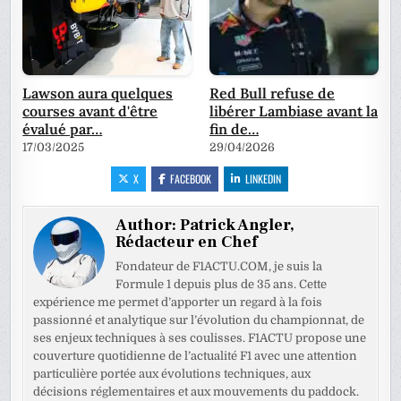
Lawson aura quelques
Red Bull refuse de
courses avant d'être
libérer Lambiase avant la
évalué par…
fin de…
17/03/2025
29/04/2026
X
FACEBOOK
LINKEDIN
Author:
Patrick Angler,
Rédacteur en Chef
Fondateur de F1ACTU.COM, je suis la
Formule 1 depuis plus de 35 ans. Cette
expérience me permet d’apporter un regard à la fois
passionné et analytique sur l’évolution du championnat, de
ses enjeux techniques à ses coulisses. F1ACTU propose une
couverture quotidienne de l’actualité F1 avec une attention
particulière portée aux évolutions techniques, aux
décisions réglementaires et aux mouvements du paddock.