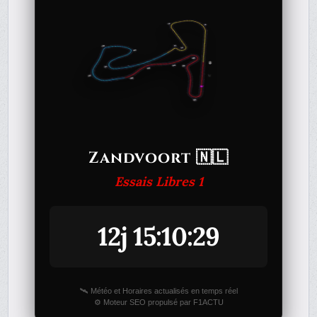
Zandvoort 🇳🇱
Essais Libres 1
12j 15:10:29
🛰️ Météo et Horaires actualisés en temps réel
⚙️ Moteur SEO propulsé par F1ACTU