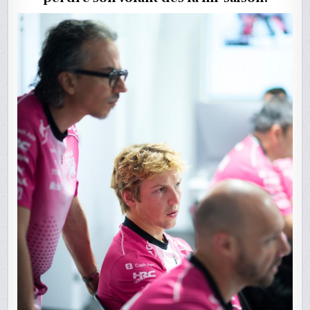
DE
SAISON
DE
F1
?