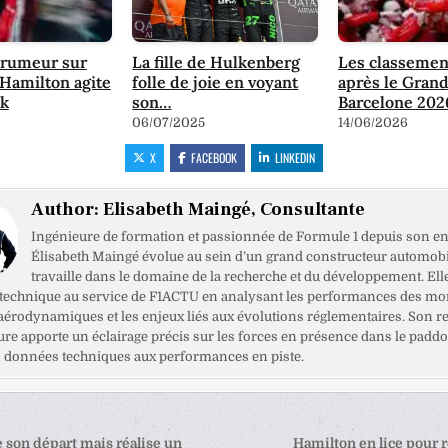
 rumeur sur
La fille de Hulkenberg
Les classemen
d'Hamilton agite
folle de joie en voyant
après le Grand
ck
son…
Barcelone 202
06/07/2025
14/06/2026
X
FACEBOOK
LINKEDIN
Author:
Elisabeth Maingé, Consultante
Ingénieure de formation et passionnée de Formule 1 depuis son en
Élisabeth Maingé évolue au sein d’un grand constructeur automobil
travaille dans le domaine de la recherche et du développement. Ell
 technique au service de F1ACTU en analysant les performances des mo
 aérodynamiques et les enjeux liés aux évolutions réglementaires. Son r
ure apporte un éclairage précis sur les forces en présence dans le paddo
es données techniques aux performances en piste.
tion
e son départ mais réalise un
Hamilton en lice pour 