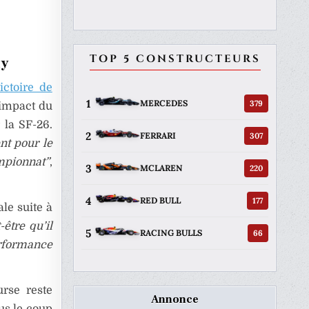
TOP 5 CONSTRUCTEURS
ly
ictoire de
1
379
MERCEDES
’impact du
 la SF-26.
2
307
FERRARI
ent pour le
ampionnat”
,
3
220
MCLAREN
4
177
RED BULL
le suite à
être qu’il
5
66
RACING BULLS
erformance
urse reste
Annonce
us le coup