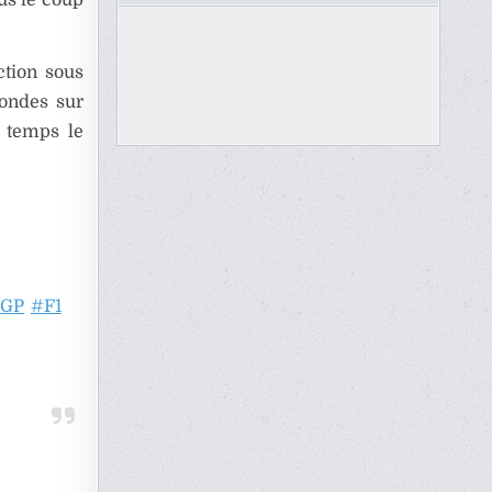
ction sous
ondes sur
 temps le
aGP
#F1