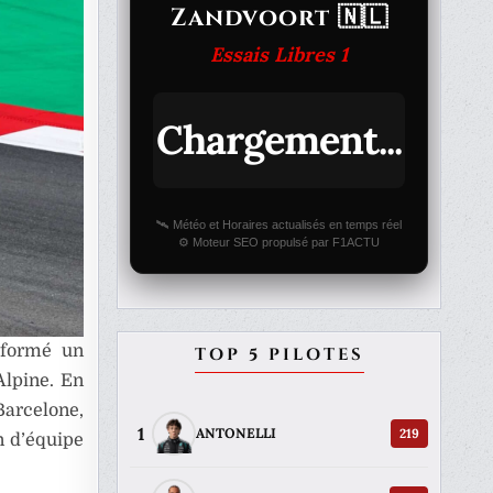
Zandvoort 🇳🇱
Essais Libres 1
Chargement...
🛰️ Météo et Horaires actualisés en temps réel
⚙️ Moteur SEO propulsé par F1ACTU
nsformé un
TOP 5 PILOTES
Alpine. En
Barcelone,
1
219
ANTONELLI
n d’équipe