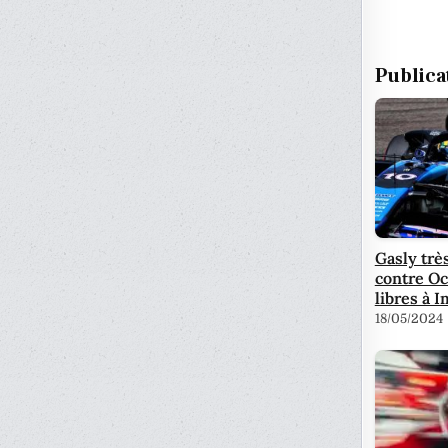
Publica
Gasly trè
contre Oc
libres à I
18/05/2024