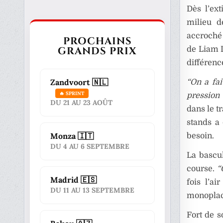
Dès l’ext
milieu d
accroché
PROCHAINS
GRANDS PRIX
de Liam L
différenc
Zandvoort 🇳🇱
“On a fai
🔥 SPRINT
pression
DU 21 AU 23 AOÛT
dans le t
stands a 
Monza 🇮🇹
besoin.
DU 4 AU 6 SEPTEMBRE
La bascul
course.
“
Madrid 🇪🇸
fois l’a
DU 11 AU 13 SEPTEMBRE
monoplace
Fort de s