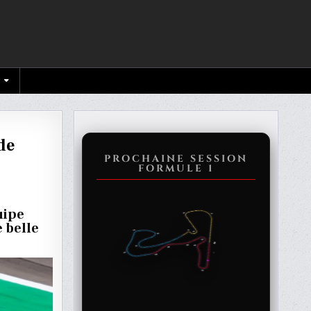
de
PROCHAINE SESSION
FORMULE 1
uipe
e belle
E