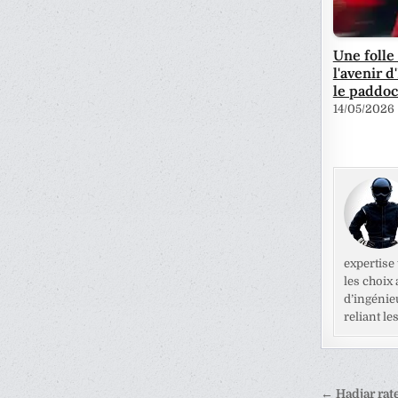
Une folle
l'avenir 
le paddo
14/05/2026
expertise
les choix
d’ingénie
reliant l
Naviga
← Hadjar rat