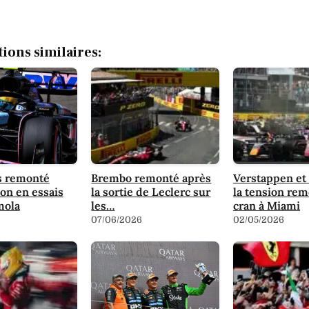
tions similaires:
s remonté
Brembo remonté après
Verstappen et
on en essais
la sortie de Leclerc sur
la tension rem
mola
les…
cran à Miami
07/06/2026
02/05/2026