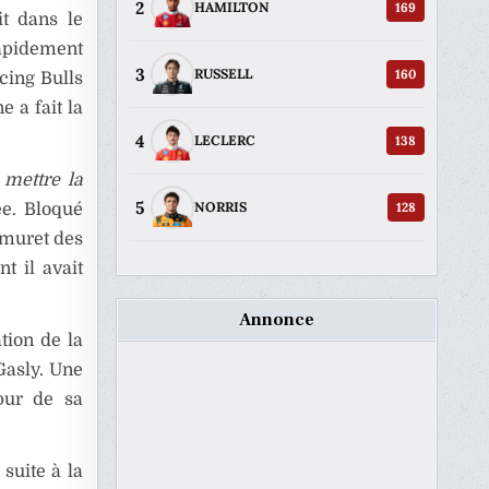
2
169
HAMILTON
it dans le
rapidement
3
160
RUSSELL
cing Bulls
 a fait la
4
138
LECLERC
 mettre la
5
128
NORRIS
ée. Bloqué
 muret des
nt il avait
Annonce
tion de la
Gasly. Une
 pur de sa
suite à la