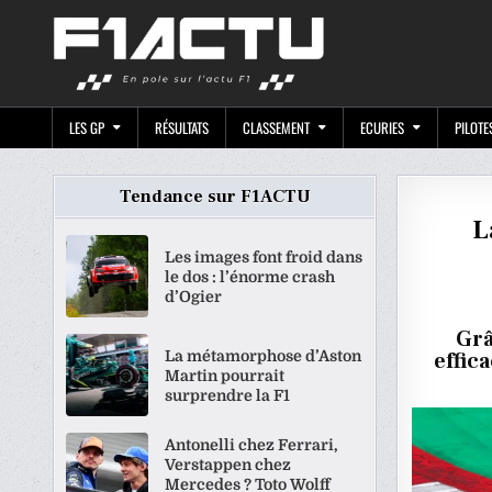
Skip
F1ACTU.CO
to
content
LES GP
RÉSULTATS
CLASSEMENT
ECURIES
PILOTE
Tendance sur F1ACTU
L
Les images font froid dans
le dos : l’énorme crash
d’Ogier
Grâ
La métamorphose d’Aston
effic
Martin pourrait
surprendre la F1
Antonelli chez Ferrari,
Verstappen chez
Mercedes ? Toto Wolff