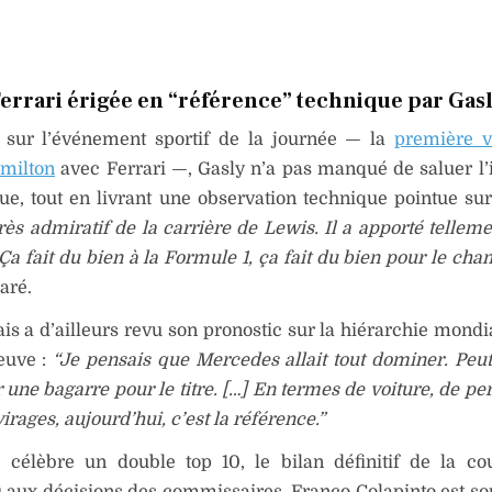
errari érigée en “référence” technique par Gas
é sur l’événement sportif de la journée — la
première v
milton
avec Ferrari —, Gasly n’a pas manqué de saluer l
ue, tout en livrant une observation technique pointue sur
très admiratif de la carrière de Lewis. Il a apporté tellem
 Ça fait du bien à la Formule 1, ça fait du bien pour le ch
laré.
is a d’ailleurs revu son pronostic sur la hiérarchie mondia
euve :
“Je pensais que Mercedes allait tout dominer. Peut-
r une bagarre pour le titre. […] En termes de voiture, de p
irages, aujourd’hui, c’est la référence.”
e célèbre un double top 10, le bilan définitif de la co
aux décisions des commissaires. Franco Colapinto est so