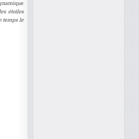
 dynamique
es étoiles
le temps le