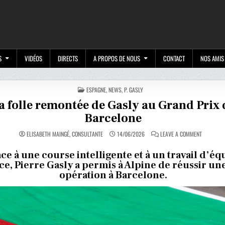
M
S
VIDÉOS
DIRECTS
A PROPOS DE NOUS
CONTACT
NOS AMIS
POSTED
ESPAGNE
,
NEWS
,
P. GASLY
IN
a folle remontée de Gasly au Grand Prix 
Barcelone
ON
ELISABETH MAINGÉ, CONSULTANTE
14/06/2026
LEAVE A COMMENT
LA
FOLLE
REMONTÉE
ce à une course intelligente et à un travail d’éq
DE
ace, Pierre Gasly a permis à Alpine de réussir un
GASLY
AU
opération à Barcelone.
GRAND
PRIX
DE
BARCELON