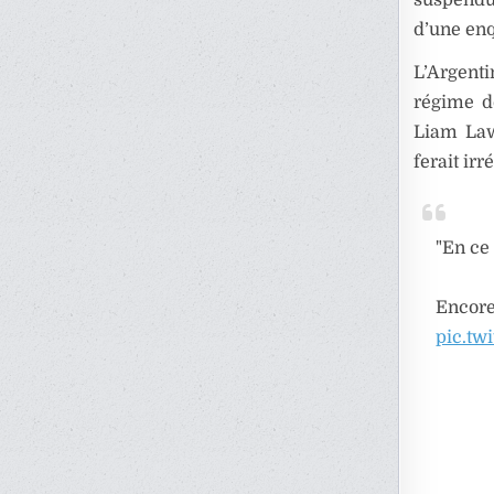
d’une enq
L’Argenti
régime d
Liam Law
ferait ir
"En ce 
Encore
pic.t