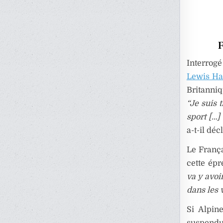
F
Interrog
Lewis Ha
Britanniq
“Je suis 
sport […]
a-t-il déc
Le França
cette épr
va y avoi
dans les v
Si Alpin
suspendu 