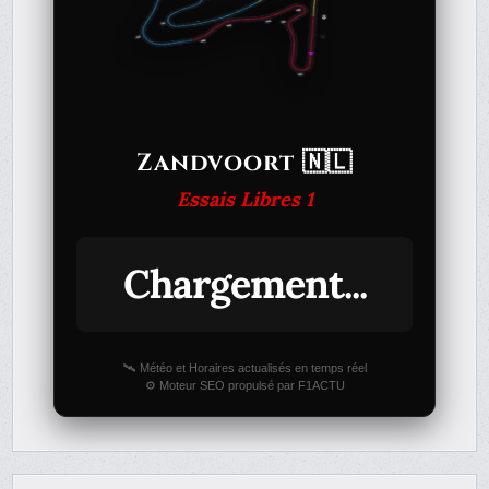
Zandvoort 🇳🇱
Essais Libres 1
Chargement...
🛰️ Météo et Horaires actualisés en temps réel
⚙️ Moteur SEO propulsé par F1ACTU