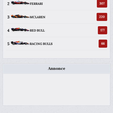
2
307
FERRARI
3
220
MCLAREN
4
177
RED BULL
5
66
RACING BULLS
Annonce