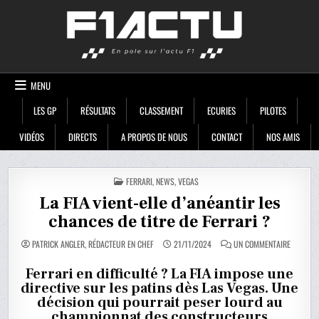
Skip
F1ACTU
to
content
MENU
LES GP
RÉSULTATS
CLASSEMENT
ECURIES
PILOTES
VIDÉOS
DIRECTS
A PROPOS DE NOUS
CONTACT
NOS AMIS
POSTED
FERRARI
,
NEWS
,
VEGAS
IN
La FIA vient-elle d’anéantir les
chances de titre de Ferrari ?
SUR
PATRICK ANGLER, RÉDACTEUR EN CHEF
21/11/2024
UN COMMENTAIRE
LA
FIA
VIENT-
Ferrari en difficulté ? La FIA impose une
ELLE
directive sur les patins dès Las Vegas. Une
D’ANÉANT
LES
décision qui pourrait peser lourd au
CHANCE
DE
championnat des constructeurs