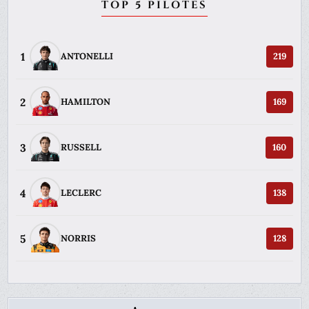
TOP 5 PILOTES
1
ANTONELLI
219
2
HAMILTON
169
3
RUSSELL
160
4
LECLERC
138
5
NORRIS
128