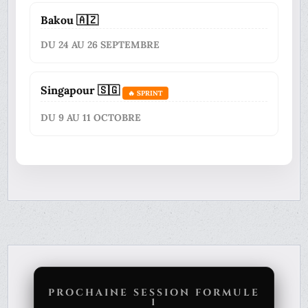
Bakou 🇦🇿
DU 24 AU 26 SEPTEMBRE
Singapour 🇸🇬
🔥 SPRINT
DU 9 AU 11 OCTOBRE
PROCHAINE SESSION FORMULE
1