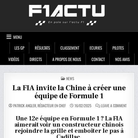
Skip
F1ACTU
to
content
MENU
LES GP
RÉSULTATS
CLASSEMENT
ECURIES
PILOTES
VIDÉOS
DIRECTS
A PROPOS DE NOUS
CONTACT
NOS AMIS
POSTED
NEWS
IN
La FIA invite la Chine à créer une
équipe de Formule 1
ON
PATRICK ANGLER, RÉDACTEUR EN CHEF
16/02/2025
LEAVE A COMMENT
LA
FIA
INVITE
Une 12e équipe en Formule 1 ? La FIA
LA
aimerait voir un constructeur chinois
CHINE
À
rejoindre la grille et emboîter le pas à
CRÉER
UNE
Cadillac.