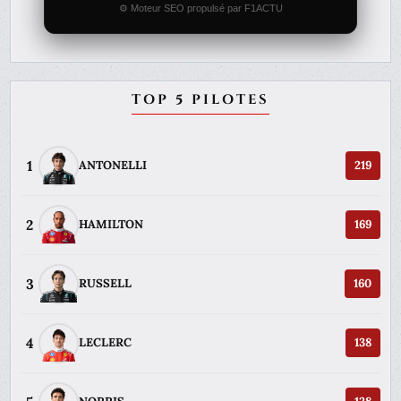
⚙️ Moteur SEO propulsé par F1ACTU
TOP 5 PILOTES
1
ANTONELLI
219
2
HAMILTON
169
3
RUSSELL
160
4
LECLERC
138