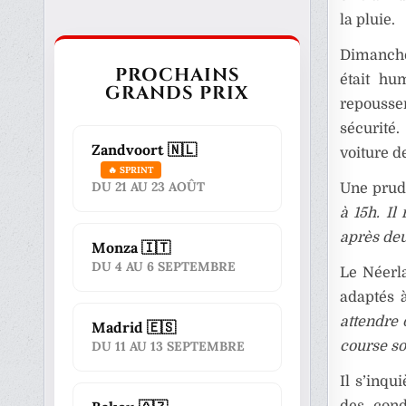
la pluie.
Dimanche,
PROCHAINS
était hu
GRANDS PRIX
repousse
sécurité.
Zandvoort 🇳🇱
voiture d
🔥 SPRINT
DU 21 AU 23 AOÛT
Une prud
à 15h. Il
après deu
Monza 🇮🇹
DU 4 AU 6 SEPTEMBRE
Le Néerl
adaptés à
attendre 
Madrid 🇪🇸
course so
DU 11 AU 13 SEPTEMBRE
Il s’inqu
des cond