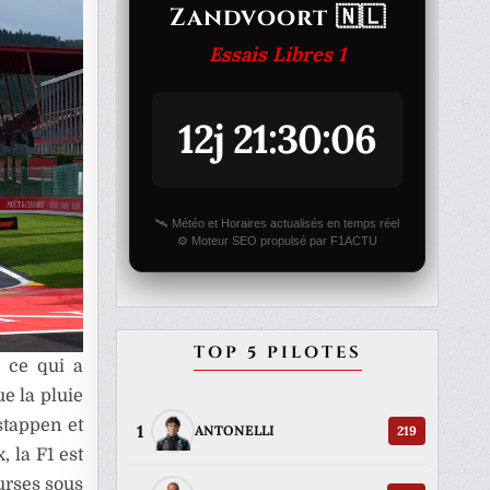
Zandvoort 🇳🇱
Essais Libres 1
12j 21:30:06
🛰️ Météo et Horaires actualisés en temps réel
⚙️ Moteur SEO propulsé par F1ACTU
TOP 5 PILOTES
 ce qui a
ue la pluie
stappen et
1
219
ANTONELLI
 la F1 est
urses sous