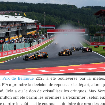
 Prix de Belgique
2025 a été bouleversé par la météo,
a FIA à prendre la décision de repousser le départ, alors q
sé. Cela a eu le don de cristalliser les critiques. Max Ver
ilton ont été parmi les premiers à s’exprimer : selon eux,
de perdre le goût — et le courage — de faire des grandes co