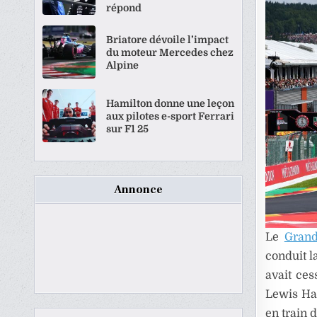
répond
Briatore dévoile l’impact
du moteur Mercedes chez
Alpine
Hamilton donne une leçon
aux pilotes e-sport Ferrari
sur F1 25
Annonce
Le
Grand
conduit l
avait ces
Lewis Ham
en train 