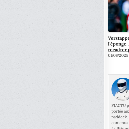
Verstappe
l'éponge… 
recadrer 
01/08/2025
F1ACTU pr
portée au
paddock. C
contenus 
à offrir u