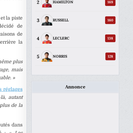
2
169
HAMILTON
et la piste
3
160
RUSSELL
 décidé de
raisons de
4
138
LECLERC
errière la
5
128
NORRIS
 même plus
rage, mais
able. »
Annonce
s réglages
là, autant
plus de la
putés dans
sé :
« Les