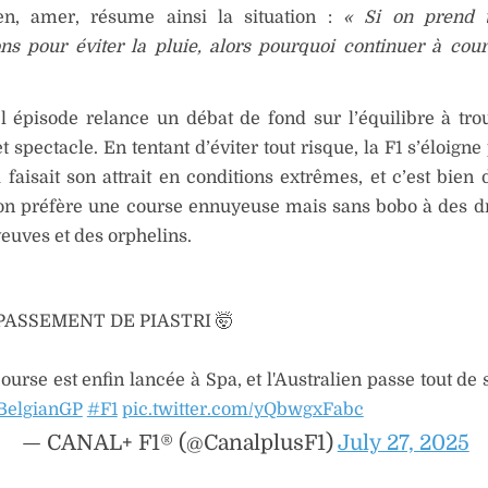
en, amer, résume ainsi la situation :
« Si on prend t
ns pour éviter la pluie, alors pourquoi continuer à cour
 épisode relance un débat de fond sur l’équilibre à tro
et spectacle. En tentant d’éviter tout risque, la F1 s’éloign
 faisait son attrait en conditions extrêmes, et c’est bie
, on préfère une course ennuyeuse mais sans bobo à des 
veuves et des orphelins.
PASSEMENT DE PIASTRI 🤯
ourse est enfin lancée à Spa, et l'Australien passe tout de 
BelgianGP
#F1
pic.twitter.com/yQbwgxFabc
— CANAL+ F1® (@CanalplusF1)
July 27, 2025