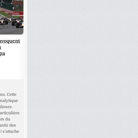
onvoquent
s
Spa
ns. Cette
analytique
lisses.
rticulière
nts du
antir des
U s’attache