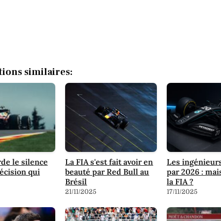
tions similaires:
rde le silence
La FIA s'est fait avoir en
Les ingénieurs
écision qui
beauté par Red Bull au
par 2026 : mais
Brésil
la FIA ?
21/11/2025
17/11/2025