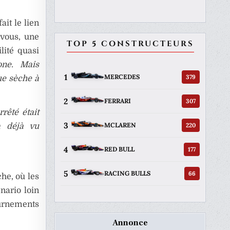
ait le lien
-vous, une
TOP 5 CONSTRUCTEURS
lité quasi
one. Mais
1
379
MERCEDES
ue sèche à
2
307
FERRARI
rêté était
3
220
MCLAREN
a déjà vu
4
177
RED BULL
5
66
RACING BULLS
he, où les
énario loin
rnements
Annonce