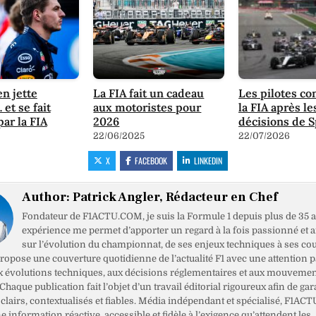
n jette
La FIA fait un cadeau
Les pilotes c
et se fait
aux motoristes pour
la FIA après le
par la FIA
2026
décisions de 
22/06/2025
22/07/2026
X
FACEBOOK
LINKEDIN
Author:
Patrick Angler, Rédacteur en Chef
Fondateur de F1ACTU.COM, je suis la Formule 1 depuis plus de 35 a
expérience me permet d’apporter un regard à la fois passionné et 
sur l’évolution du championnat, de ses enjeux techniques à ses cou
opose une couverture quotidienne de l’actualité F1 avec une attention pa
x évolutions techniques, aux décisions réglementaires et aux mouveme
haque publication fait l’objet d’un travail éditorial rigoureux afin de gar
clairs, contextualisés et fiables. Média indépendant et spécialisé, F1ACT
ne information réactive, accessible et fidèle à l’exigence qu’attendent les