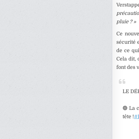
Verstapp
précautio
pluie ? »
Ce nouvel
sécurité 
de ce qui
Cela dit
font des 
LE DÉ
🟢 La c
tête !
#