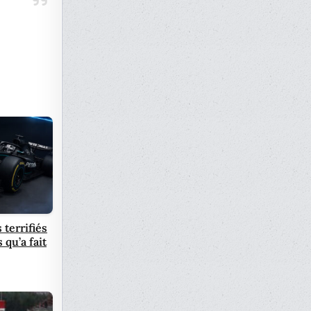
 terrifiés
 qu’a fait