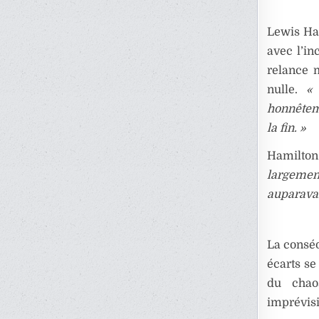
Lewis Ham
avec l’in
relance m
nulle.
« 
honnêteme
la fin. »
Hamilton 
largemen
auparavan
La conséq
écarts se
du chao
imprévisi