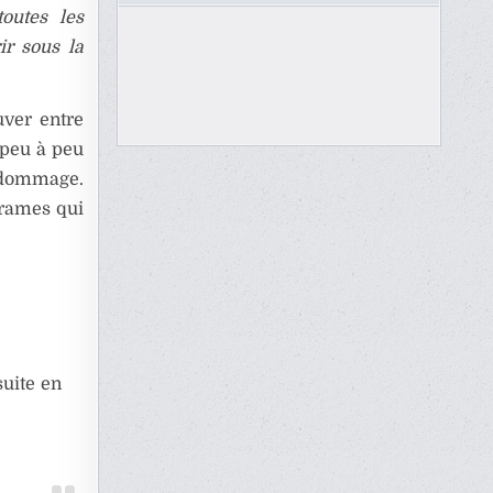
outes les
ir sous la
uver entre
e peu à peu
n dommage.
drames qui
suite en