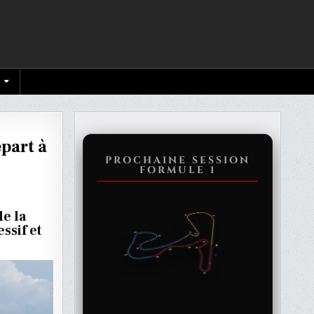
épart à
PROCHAINE SESSION
FORMULE 1
de la
ssif et
ENTS
ANT