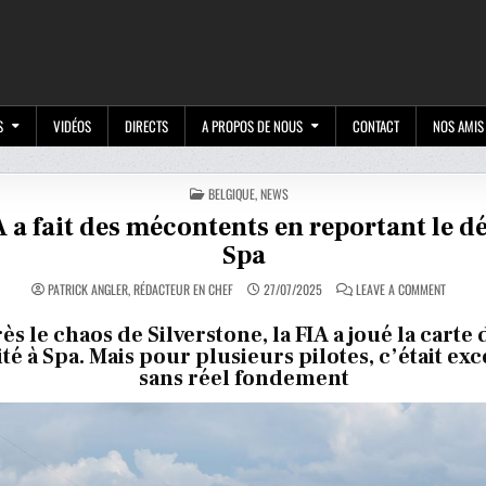
M
S
VIDÉOS
DIRECTS
A PROPOS DE NOUS
CONTACT
NOS AMIS
POSTED
BELGIQUE
,
NEWS
IN
A a fait des mécontents en reportant le d
Spa
ON
PATRICK ANGLER, RÉDACTEUR EN CHEF
27/07/2025
LEAVE A COMMENT
LA
FIA
A
ès le chaos de Silverstone, la FIA a joué la carte 
FAIT
té à Spa. Mais pour plusieurs pilotes, c’était exce
DES
MÉCONT
sans réel fondement
EN
REPORT
LE
DÉPART
À
SPA