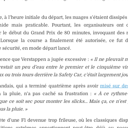
 à l’heure initiale du départ, les nuages s’étaient dissipés 
mide mais praticable. Pourtant, les organisateurs ont
r le début du Grand Prix de 80 minutes, invoquant des 
 Lorsque la course a finalement été autorisée, ce fut d
e sécurité, en mode départ lancé.
ence que Verstappen a jugée excessive :
« Il ne pleuvait
 restait un peu d’eau entre le premier et le cinquième vi
x ou trois tours derrière la Safety Car, c’était largement jou
andais, qui a terminé quatrième après avoir
misé sur de
 la pluie, n’a pas caché sa frustration :
« À ce rythme-
que ce soit sec pour monter les slicks… Mais ça, ce n’est 
us la pluie. »
iète d’une F1 devenue trop frileuse, où les classiques dis
itions extrêmes appartiennent peut-être déjà au pas