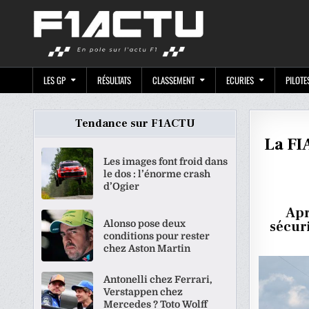
Skip
F1ACTU.CO
to
content
LES GP
RÉSULTATS
CLASSEMENT
ECURIES
PILOTE
Tendance sur F1ACTU
La FI
Les images font froid dans
le dos : l’énorme crash
d’Ogier
Apr
Alonso pose deux
sécuri
conditions pour rester
chez Aston Martin
Antonelli chez Ferrari,
Verstappen chez
Mercedes ? Toto Wolff