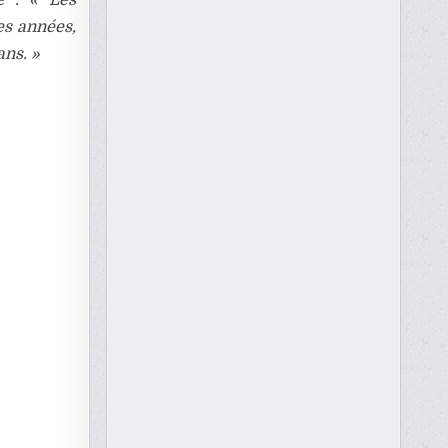
es années,
ans. »