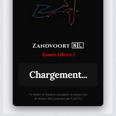
Zandvoort 🇳🇱
Essais Libres 1
Chargement...
🛰️ Météo et Horaires actualisés en temps réel
⚙️ Moteur SEO propulsé par F1ACTU