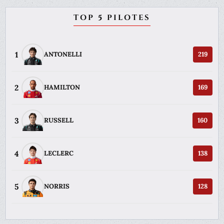
TOP 5 PILOTES
1
ANTONELLI
219
2
HAMILTON
169
3
RUSSELL
160
4
LECLERC
138
5
NORRIS
128