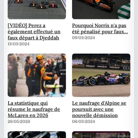
[VIDÉO] Perez a
Pourquoi Norris n'a pas
également effectué un
été pénalisé pour faux…
faux départ à Djeddah
09/03/2024
13/03/2024
La statistique qui
Le naufrage d'Alpine se
résume le naufrage de
poursuit avec une
McLaren en 2026
nouvelle démission
26/05/2026
06/03/2024