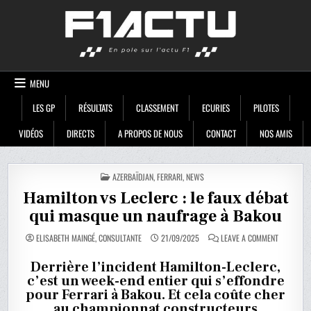
Skip
F1ACTU
to
content
MENU
LES GP
RÉSULTATS
CLASSEMENT
ECURIES
PILOTES
VIDÉOS
DIRECTS
A PROPOS DE NOUS
CONTACT
NOS AMIS
POSTED
AZERBAÏDJAN
,
FERRARI
,
NEWS
IN
Hamilton vs Leclerc : le faux débat
qui masque un naufrage à Bakou
ON
ELISABETH MAINGÉ, CONSULTANTE
21/09/2025
LEAVE A COMMENT
HAMILTON
VS
LECLERC
Derrière l’incident Hamilton-Leclerc,
:
c’est un week-end entier qui s’effondre
LE
FAUX
pour Ferrari à Bakou. Et cela coûte cher
DÉBAT
QUI
au championnat constructeurs