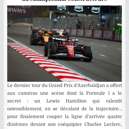
MASQUE
UN
NAUFRAGE
À
BAKOU
Le dernier tour du Grand Prix d’Azerbaïdjan a offert
aux caméras une scène dont la Formule 1 a le
secret : un Lewis Hamilton qui ralentit
ostensiblement, en se décalant de la trajectoire…
pour finalement couper la ligne d’arrivée quatre
dixièmes devant son coéquipier Charles Leclerc,