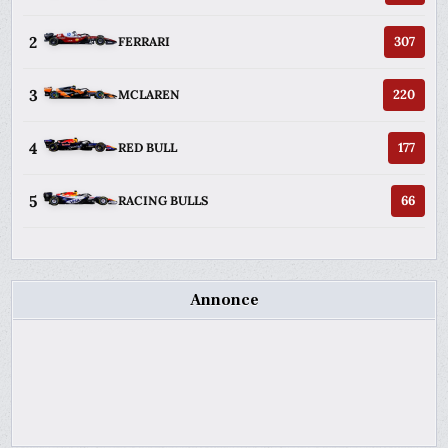
2
307
FERRARI
3
220
MCLAREN
4
177
RED BULL
5
66
RACING BULLS
Annonce