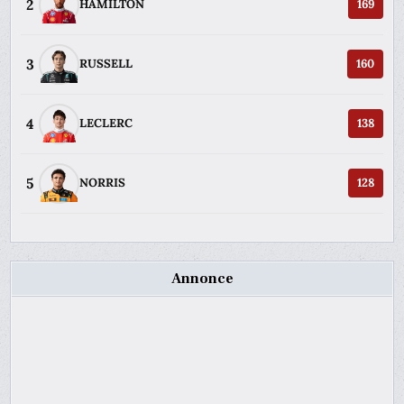
2
HAMILTON
169
3
RUSSELL
160
4
LECLERC
138
5
NORRIS
128
Annonce