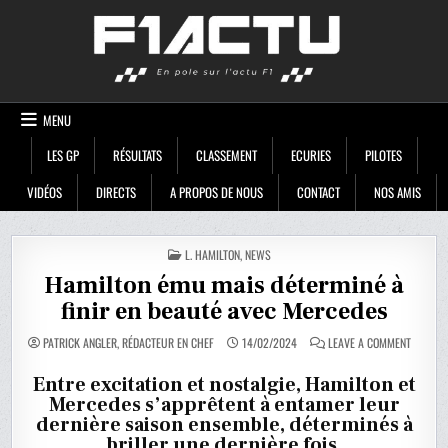
Skip
F1ACTU
to
content
MENU
LES GP
RÉSULTATS
CLASSEMENT
ECURIES
PILOTES
VIDÉOS
DIRECTS
A PROPOS DE NOUS
CONTACT
NOS AMIS
POSTED
L. HAMILTON
,
NEWS
IN
Hamilton ému mais déterminé à
finir en beauté avec Mercedes
ON
PATRICK ANGLER, RÉDACTEUR EN CHEF
14/02/2024
LEAVE A COMMENT
HAMILT
ÉMU
MAIS
Entre excitation et nostalgie, Hamilton et
DÉTERMI
Mercedes s’apprêtent à entamer leur
À
FINIR
dernière saison ensemble, déterminés à
EN
BEAUTÉ
briller une dernière fois.