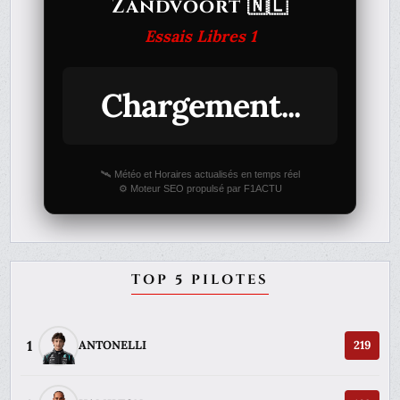
Zandvoort 🇳🇱
Essais Libres 1
Chargement...
🛰️ Météo et Horaires actualisés en temps réel
⚙️ Moteur SEO propulsé par F1ACTU
TOP 5 PILOTES
1
ANTONELLI
219