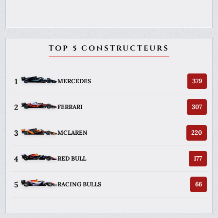
TOP 5 CONSTRUCTEURS
1
379
MERCEDES
2
307
FERRARI
3
220
MCLAREN
4
177
RED BULL
5
66
RACING BULLS