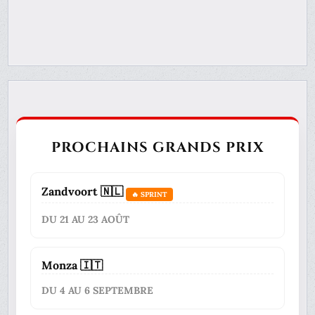
PROCHAINS GRANDS PRIX
Zandvoort 🇳🇱
🔥 SPRINT
DU 21 AU 23 AOÛT
Monza 🇮🇹
DU 4 AU 6 SEPTEMBRE