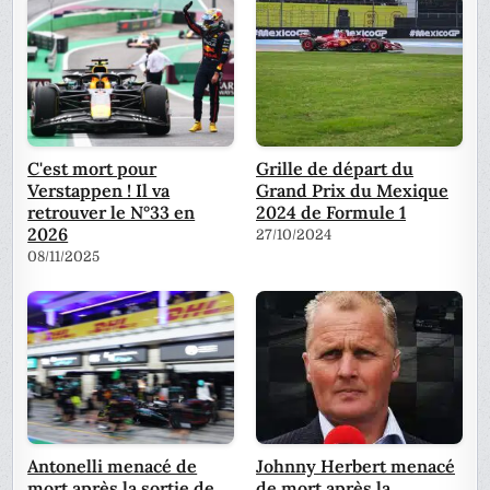
C'est mort pour
Grille de départ du
Verstappen ! Il va
Grand Prix du Mexique
retrouver le N°33 en
2024 de Formule 1
2026
27/10/2024
08/11/2025
Antonelli menacé de
Johnny Herbert menacé
mort après la sortie de
de mort après la