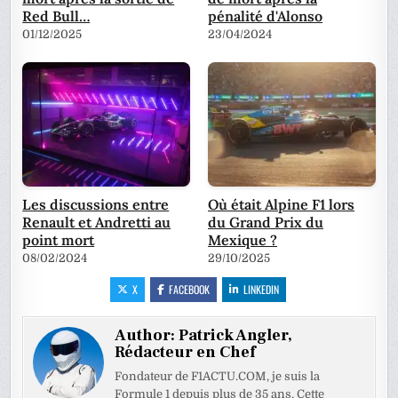
Red Bull…
pénalité d'Alonso
01/12/2025
23/04/2024
Les discussions entre
Où était Alpine F1 lors
Renault et Andretti au
du Grand Prix du
point mort
Mexique ?
08/02/2024
29/10/2025
X
FACEBOOK
LINKEDIN
Author:
Patrick Angler,
Rédacteur en Chef
Fondateur de F1ACTU.COM, je suis la
Formule 1 depuis plus de 35 ans. Cette