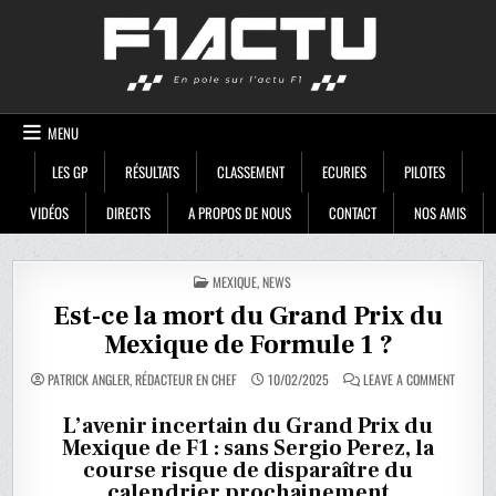
Skip
F1ACTU
to
content
MENU
LES GP
RÉSULTATS
CLASSEMENT
ECURIES
PILOTES
VIDÉOS
DIRECTS
A PROPOS DE NOUS
CONTACT
NOS AMIS
POSTED
MEXIQUE
,
NEWS
IN
Est-ce la mort du Grand Prix du
Mexique de Formule 1 ?
ON
PATRICK ANGLER, RÉDACTEUR EN CHEF
10/02/2025
LEAVE A COMMENT
EST-
CE
LA
L’avenir incertain du Grand Prix du
MORT
Mexique de F1 : sans Sergio Perez, la
DU
GRAND
course risque de disparaître du
PRIX
DU
calendrier prochainement