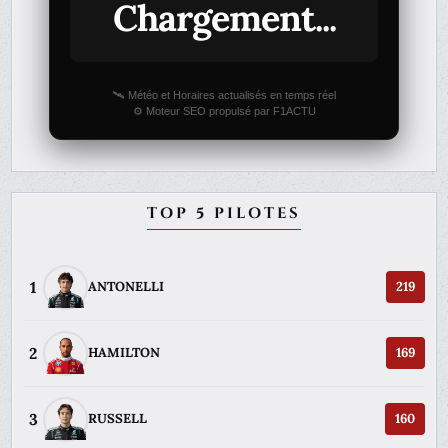
Chargement...
🛰️ Météo et Horaires actualisés en temps réel
⚙️ Moteur SEO propulsé par F1ACTU
TOP 5 PILOTES
1
ANTONELLI
219
2
HAMILTON
169
3
RUSSELL
160