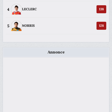
4
LECLERC
138
5
NORRIS
128
Annonce