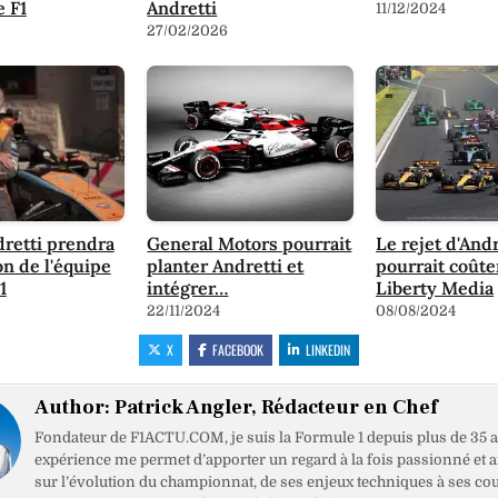
 F1
Andretti
11/12/2024
27/02/2026
retti prendra
General Motors pourrait
Le rejet d'Andr
on de l'équipe
planter Andretti et
pourrait coûte
1
intégrer…
Liberty Media
22/11/2024
08/08/2024
X
FACEBOOK
LINKEDIN
Author:
Patrick Angler, Rédacteur en Chef
Fondateur de F1ACTU.COM, je suis la Formule 1 depuis plus de 35 a
expérience me permet d’apporter un regard à la fois passionné et 
sur l’évolution du championnat, de ses enjeux techniques à ses cou