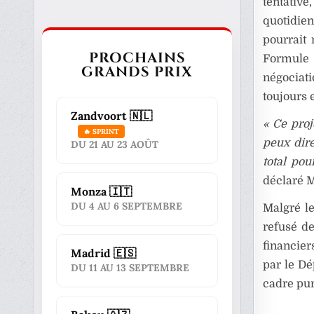
tentative
quotidie
pourrait
PROCHAINS
Formule 
GRANDS PRIX
négociat
toujours 
Zandvoort 🇳🇱
« Ce proj
🔥 SPRINT
peux dire
DU 21 AU 23 AOÛT
total pou
déclaré M
Monza 🇮🇹
DU 4 AU 6 SEPTEMBRE
Malgré l
refusé de
financier
Madrid 🇪🇸
par le Dé
DU 11 AU 13 SEPTEMBRE
cadre pur