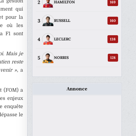
La gestion
2
169
HAMILTON
ement qui
et pour la
3
160
RUSSELL
te où les
la F1 sont
4
138
LECLERC
i. Mais je
5
128
NORRIS
tien reste
avenir »
, a
Annonce
nt (FOM) a
des enjeux
ne enquête
dépasse le