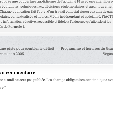
opose une couverture quotidienne de l’actualité F1 avec une attention pa
x évolutions techniques, aux décisions réglementaires et aux mouveme
haque publication fait l’objet d’un travail éditorial rigoureux afin de gar
clairs, contextualisés et fiables. Média indépendant et spécialisé, F1ACT
ne information réactive, accessible et fidèle à l’exigence qu’attendent les
s de Formule 1.
tion
une piste pour combler le déficit
Programme et horaires du Gran
enault en 2025
Vegas
e
 un commentaire
se e-mail ne sera pas publiée.
Les champs obligatoires sont indiqués av
ire
*