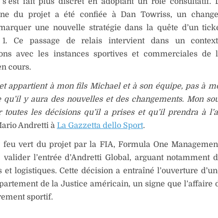
, s’est fait plus discret en adoptant un rôle consultatif. 
nne du projet a été confiée à Dan Towriss, un chang
 marquer une nouvelle stratégie dans la quête d’un tick
1. Ce passage de relais intervient dans un contex
ions avec les instances sportives et commerciales de 
en cours.
et appartient à mon fils Michael et à son équipe, pas à mo
 qu’il y aura des nouvelles et des changements. Mon sou
r toutes les décisions qu’il a prises et qu’il prendra à l’
ario Andretti à
La Gazzetta dello Sport
.
e feu vert du projet par la FIA, Formula One Manageme
 valider l’entrée d’Andretti Global, arguant notamment 
s et logistiques. Cette décision a entraîné l’ouverture d’u
partement de la Justice américain, un signe que l’affaire 
ement sportif.