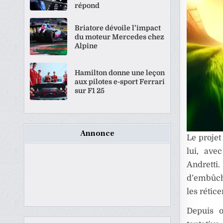
répond
Briatore dévoile l’impact
du moteur Mercedes chez
Alpine
Hamilton donne une leçon
aux pilotes e-sport Ferrari
sur F1 25
Annonce
Le projet
lui, av
Andretti
d’embûche
les rétic
Depuis o