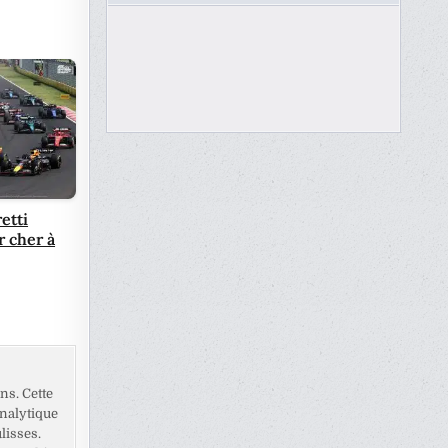
etti
r cher à
ns. Cette
analytique
lisses.