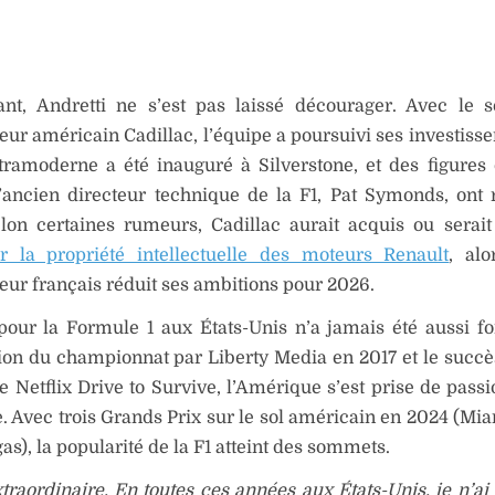
ant, Andretti ne s’est pas laissé décourager. Avec le 
eur américain Cadillac, l’équipe a poursuivi ses investiss
ltramoderne a été inauguré à Silverstone, et des figure
ancien directeur technique de la F1, Pat Symonds, ont r
elon certaines rumeurs, Cadillac aurait acquis ou serai
ir la propriété intellectuelle des moteurs Renault
, al
eur français réduit ses ambitions pour 2026.
 pour la Formule 1 aux États-Unis n’a jamais été aussi fo
tion du championnat par Liberty Media en 2017 et le succ
ie Netflix Drive to Survive, l’Amérique s’est prise de pass
e. Avec trois Grands Prix sur le sol américain en 2024 (Mia
gas), la popularité de la F1 atteint des sommets.
xtraordinaire. En toutes ces années aux États-Unis, je n’ai