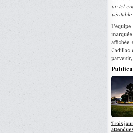
un tel e
véritable
L’équipe
marquée p
affichée 
Cadillac 
parvenir,
Publica
Trois jou
attendues