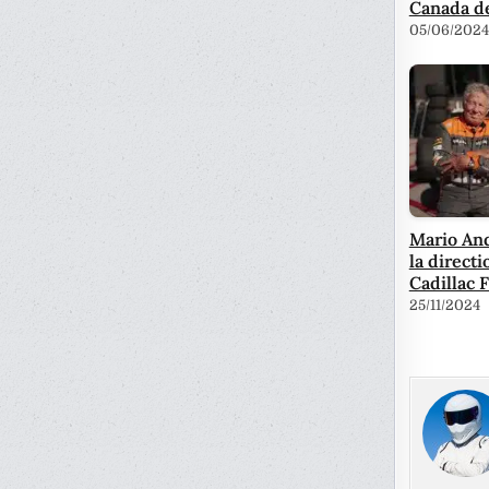
Canada de
05/06/2024
Mario And
la directi
Cadillac F
25/11/2024