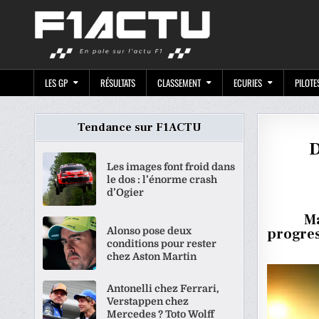
Skip
F1ACTU.CO
to
content
LES GP
RÉSULTATS
CLASSEMENT
ECURIES
PILOTE
Tendance sur F1ACTU
D
Les images font froid dans
le dos : l’énorme crash
d’Ogier
Ma
Alonso pose deux
progres
conditions pour rester
chez Aston Martin
Antonelli chez Ferrari,
Verstappen chez
Mercedes ? Toto Wolff