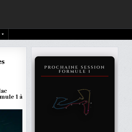
es
PROCHAINE SESSION
FORMULE 1
ES
TTI
lac
mule 1 à
UES
INEMENT