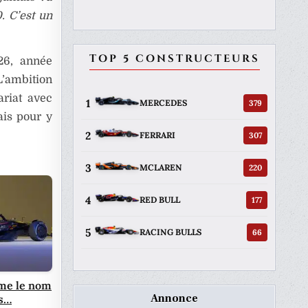
. C’est un
TOP 5 CONSTRUCTEURS
026, année
L’ambition
ariat avec
1
379
MERCEDES
ais pour y
2
307
FERRARI
3
220
MCLAREN
4
177
RED BULL
5
66
RACING BULLS
ime le nom
Annonce
ns…