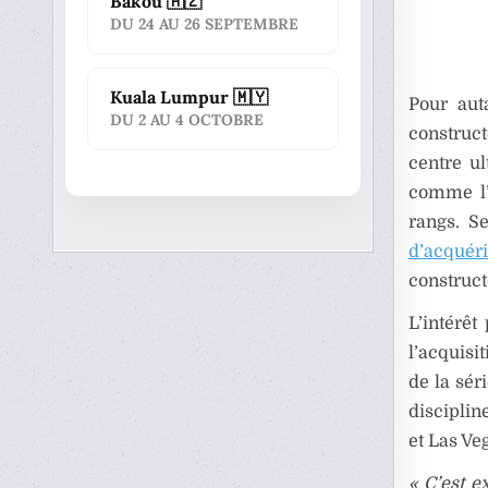
Bakou 🇦🇿
DU 24 AU 26 SEPTEMBRE
Kuala Lumpur 🇲🇾
Pour aut
DU 2 AU 4 OCTOBRE
construct
centre u
comme l’
rangs. S
d’acquér
construct
L’intérêt
l’acquisi
de la sér
disciplin
et Las Ve
« C’est e