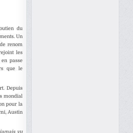
soutien du
ements. Un
s de renom
ejoint les
t en passe
ors que le
rt. Depuis
ès mondial
ion pour la
mi, Austin
 jamais vu