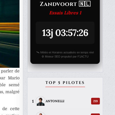
Zandvoort 🇳🇱
Essais Libres 1
13j 03:57:26
🛰️ Météo et Horaires actualisés en temps réel
⚙️ Moteur SEO propulsé par F1ACTU
 parler de
par Mario
TOP 5 PILOTES
mble semé
ns, malgré
1
219
ANTONELLI
e de cette