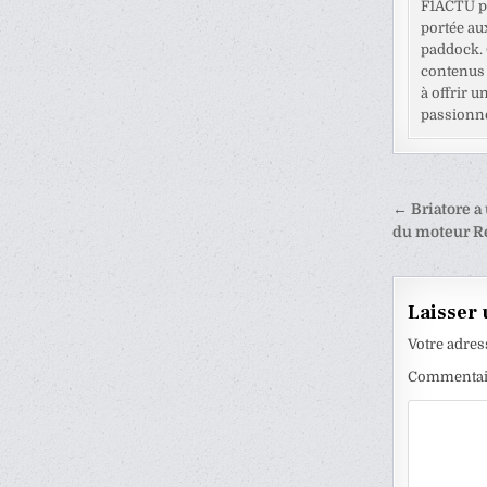
F1ACTU pr
portée au
paddock. C
contenus 
à offrir u
passionné
Naviga
← Briatore a 
de
du moteur R
l’articl
Laisser
Votre adres
Commenta