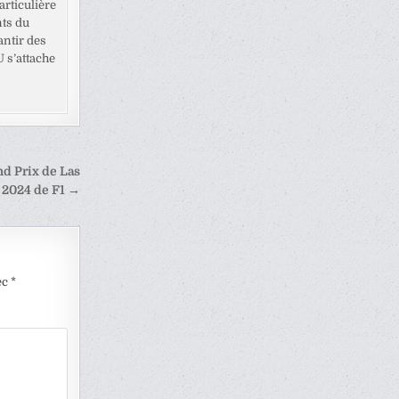
rticulière
nts du
antir des
U s’attache
d Prix de Las
 2024 de F1 →
ec
*