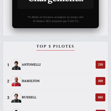
🛰️ Météo et Horaires actualisés en temps réel
⚙️ Moteur SEO propulsé par F1ACTU
TOP 5 PILOTES
1
ANTONELLI
219
2
HAMILTON
169
3
RUSSELL
160