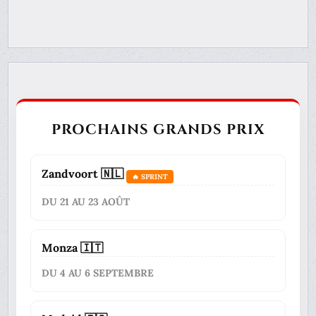
PROCHAINS GRANDS PRIX
Zandvoort 🇳🇱
🔥 SPRINT
DU 21 AU 23 AOÛT
Monza 🇮🇹
DU 4 AU 6 SEPTEMBRE