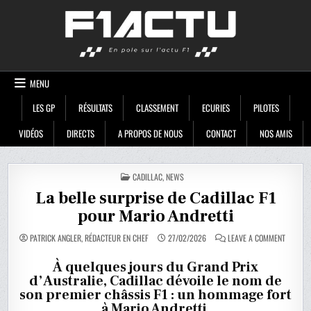
Skip
F1ACTU
to
content
MENU
LES GP
RÉSULTATS
CLASSEMENT
ECURIES
PILOTES
VIDÉOS
DIRECTS
A PROPOS DE NOUS
CONTACT
NOS AMIS
POSTED
CADILLAC
,
NEWS
IN
La belle surprise de Cadillac F1
pour Mario Andretti
ON
PATRICK ANGLER, RÉDACTEUR EN CHEF
27/02/2026
LEAVE A COMMENT
LA
BELLE
SURPRI
À quelques jours du Grand Prix
DE
d’Australie, Cadillac dévoile le nom de
CADILLA
F1
son premier châssis F1 : un hommage fort
POUR
MARIO
à Mario Andretti.