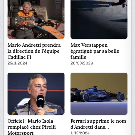
Mario Andretti prendra
Max Verstappen
la direction de l'équipe
égratigné par sa belle
Cadillac F1
famille
25/11/2024
20/03/2026
Officiel : Mario Isola
Ferrari supprime le nom
remplacé chez Pirelli
d'Andretti dans…
Motorsport
11/12/2024