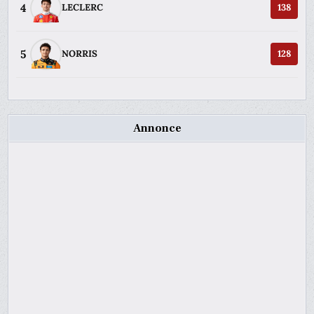
4
LECLERC
138
5
NORRIS
128
Annonce