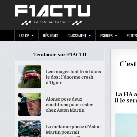
Skip
F1ACTU.CO
to
content
LES GP
RÉSULTATS
CLASSEMENT
ECURIES
PILOTE
Tendance sur F1ACTU
C’est
Les images font froid dans
le dos : l’énorme crash
d’Ogier
La FIA 
Alonso pose deux
il le se
conditions pour rester
chez Aston Martin
La métamorphose d’Aston
Martin pourrait