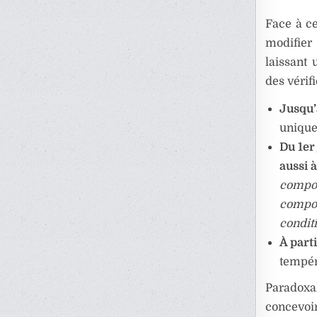
Face à ce
modifier
laissant 
des vérifi
Jusqu’
unique
Du 1er
aussi 
compos
compos
conditi
À parti
tempér
Paradoxal
concevoir