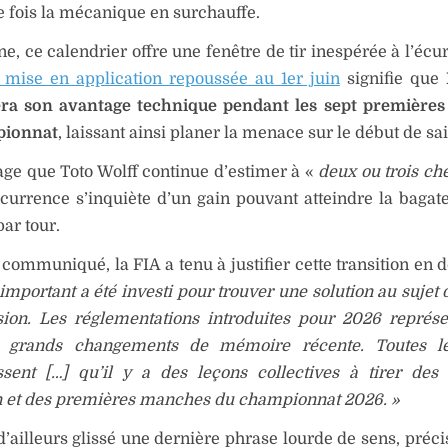
e fois la mécanique en surchauffe.
ane, ce calendrier offre une fenêtre de tir inespérée à l’écu
 mise en application repoussée au 1er juin
signifie que
ra son avantage technique pendant les sept première
pionnat
, laissant ainsi planer la menace sur le début de sa
ge que Toto Wolff continue d’estimer à «
deux ou trois ch
currence s’inquiète d’un gain pouvant atteindre la bagate
ar tour.
communiqué, la FIA a tenu à justifier cette transition en 
 important a été investi pour trouver une solution au sujet
ion. Les réglementations introduites pour 2026 représe
 grands changements de mémoire récente. Toutes le
ssent […] qu’il y a des leçons collectives à tirer des
n et des premières manches du championnat 2026. »
d’ailleurs glissé une dernière phrase lourde de sens, préc