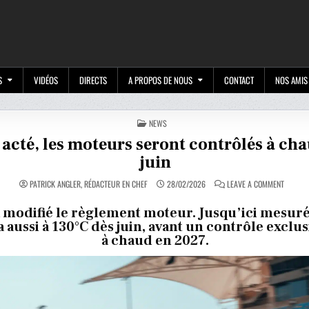
M
S
VIDÉOS
DIRECTS
A PROPOS DE NOUS
CONTACT
NOS AMIS
POSTED
NEWS
IN
 acté, les moteurs seront contrôlés à ch
juin
ON
PATRICK ANGLER, RÉDACTEUR EN CHEF
28/02/2026
LEAVE A COMMENT
C’EST
ACTÉ,
LES
a modifié le règlement moteur. Jusqu’ici mesuré 
MOTEU
ra aussi à 130°C dès juin, avant un contrôle excl
SERONT
CONTRÔ
à chaud en 2027.
À
CHAUD
EN
JUIN