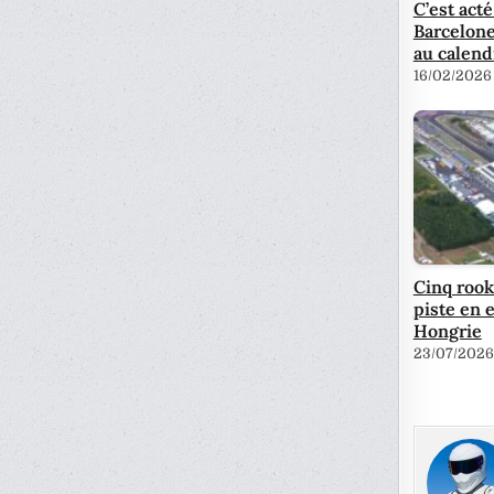
C’est acté
Barcelone
au calend
16/02/2026
Cinq rook
piste en e
Hongrie
23/07/2026