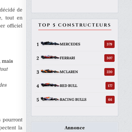
 décidé de
e, tout en
TOP 5 CONSTRUCTEURS
r officiel
1
379
MERCEDES
2
307
FERRARI
,
mais
tout
3
220
MCLAREN
des
4
177
RED BULL
5
66
RACING BULLS
s pourront
Annonce
pectent la