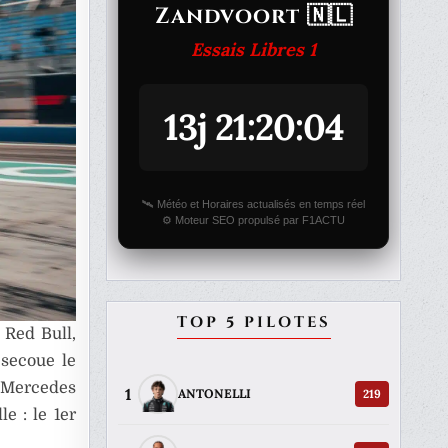
Zandvoort 🇳🇱
Essais Libres 1
13j 21:20:04
🛰️ Météo et Horaires actualisés en temps réel
⚙️ Moteur SEO propulsé par F1ACTU
TOP 5 PILOTES
 Red Bull,
 secoue le
e Mercedes
1
219
ANTONELLI
e : le 1er