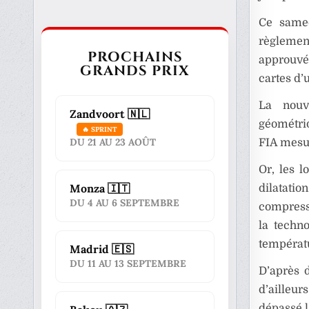
Ce samed
règleme
PROCHAINS
approuvée
GRANDS PRIX
cartes d
La nouv
Zandvoort 🇳🇱
géométriq
🔥 SPRINT
DU 21 AU 23 AOÛT
FIA mesur
Or, les l
Monza 🇮🇹
dilatatio
DU 4 AU 6 SEPTEMBRE
compressi
la techno
températu
Madrid 🇪🇸
DU 11 AU 13 SEPTEMBRE
D’après 
d’ailleu
dépassé l