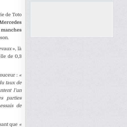
rie de Toto
Mercedes
s manches
ison.
evaux
», là
lle de 0,3
douceur :
«
 du taux de
ntent l’un
s parties
 essais de
isant que
«