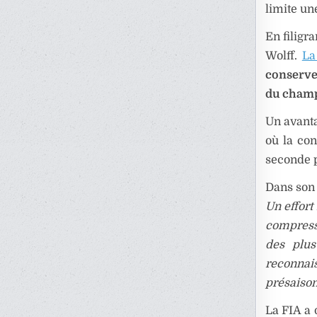
limite un
En filigr
Wolff.
La
conserve
du cham
Un avanta
où la con
seconde p
Dans son 
Un effort
compress
des plus
reconnai
présaiso
La FIA a 