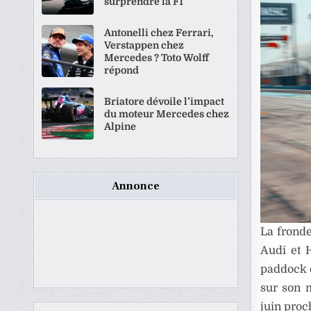
surprendre la F1
Antonelli chez Ferrari,
Verstappen chez
Mercedes ? Toto Wolff
répond
Briatore dévoile l’impact
du moteur Mercedes chez
Alpine
Annonce
La fronde
Audi et H
paddock d
sur son m
juin proc