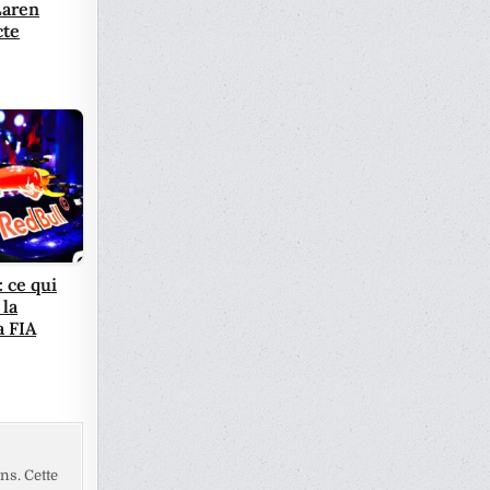
Laren
cte
 ce qui
 la
a FIA
ns. Cette