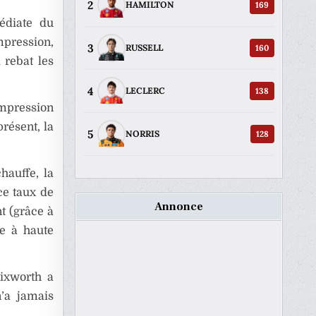
2
169
HAMILTON
édiate du
pression,
3
160
RUSSELL
 rebat les
4
138
LECLERC
pression
présent, la
5
128
NORRIS
hauffe, la
ce taux de
Annonce
t (grâce à
ue à haute
rixworth a
n’a jamais