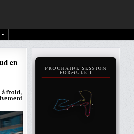
aud en
PROCHAINE SESSION
FORMULE 1
à froid,
RS
usivement
LÉS