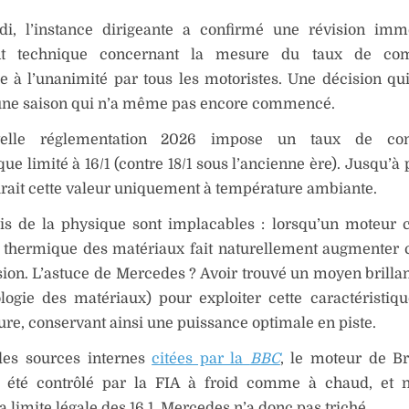
i, l’instance dirigeante a confirmé une révision imm
nt technique concernant la mesure du taux de com
 à l’unanimité par tous les motoristes. Une décision qui
’une saison qui n’a même pas encore commencé.
elle réglementation 2026 impose un taux de com
ue limité à 16/1 (contre 18/1 sous l’ancienne ère). Jusqu’à 
ait cette valeur uniquement à température ambiante.
ois de la physique sont implacables : lorsqu’un moteur c
n thermique des matériaux fait naturellement augmenter 
on. L’astuce de Mercedes ? Avoir trouvé un moyen brillan
logie des matériaux) pour exploiter cette caractéristiq
re, conservant ainsi une puissance optimale en piste.
des sources internes
citées par la
BBC
, le moteur de B
rs été contrôlé par la FIA à froid comme à chaud, et 
a limite légale des 16.1. Mercedes n’a donc pas triché.