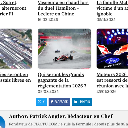
 : Spa et
Vasseur a eu chaud lors
La famille Mc
 alterneront
du duel Hamilton -
victime d'un a
rier F1
Leclerc en Chine
ignoble
16/03/2026
05/11/2025
ies seront en
Qui seront les grands
Moteurs 2026 :
ssais libres en
gagnants de la
est ressorti de
réglementation 2026 ?
réunion avec l
09/08/2025
25/01/2026
X
FACEBOOK
LINKEDIN
Author:
Patrick Angler, Rédacteur en Chef
Fondateur de F1ACTU.COM, je suis la Formule 1 depuis plus de 35 a