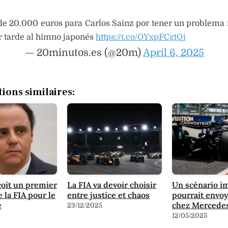
de 20.000 euros para Carlos Sainz por tener un problema
ar tarde al himno japonés
https://t.co/OYxpFCgtQj
— 20minutos.es (@20m)
April 6, 2025
tions similaires:
oit un premier
La FIA va devoir choisir
Un scénario i
 la FIA pour le
entre justice et chaos
pourrait envo
e
chez Mercede
23/12/2025
6
12/05/2025