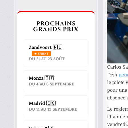
PROCHAINS
GRANDS PRIX
Zandvoort 🇳🇱
🔥 SPRINT
DU 21 AU 23 AOÛT
Carlos S
Déjà
péna
Monza 🇮🇹
le pilote
DU 4 AU 6 SEPTEMBRE
pour une 
absence 
Madrid 🇪🇸
Le règleme
DU 11 AU 13 SEPTEMBRE
l’hymne n
vendredi.