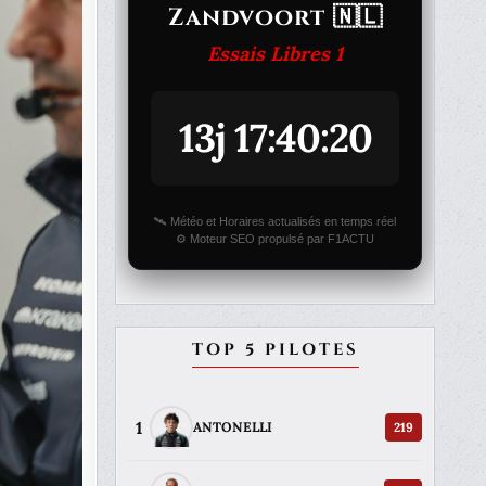
Zandvoort 🇳🇱
Essais Libres 1
13j 17:40:20
🛰️ Météo et Horaires actualisés en temps réel
⚙️ Moteur SEO propulsé par F1ACTU
TOP 5 PILOTES
1
219
ANTONELLI