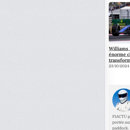
Williams 
énorme c
transfor
23/10/2024
F1ACTU pr
portée au
paddock. C