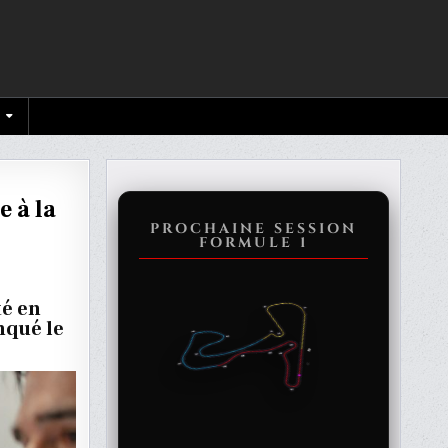
e à la
PROCHAINE SESSION
FORMULE 1
té en
nqué le
R