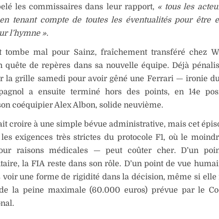
pelé les commissaires dans leur rapport,
« tous les acteu
 en tenant compte de toutes les éventualités pour être 
ur l’hymne ».
nt tombe mal pour Sainz, fraîchement transféré chez W
 quête de repères dans sa nouvelle équipe. Déjà pénalis
r la grille samedi pour avoir gêné une Ferrari — ironie du
spagnol a ensuite terminé hors des points, en 14e posi
son coéquipier Alex Albon, solide neuvième.
it croire à une simple bévue administrative, mais cet épis
les exigences très strictes du protocole F1, où le moind
ur raisons médicales — peut coûter cher. D’un poi
aire, la FIA reste dans son rôle. D’un point de vue humain,
 voir une forme de rigidité dans la décision, même si elle 
de la peine maximale (60.000 euros) prévue par le Cod
nal.