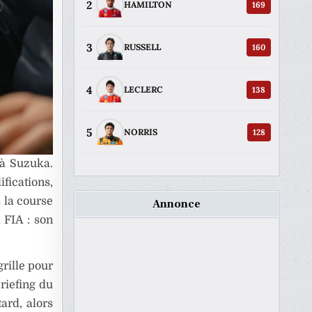
2
169
HAMILTON
3
160
RUSSELL
4
138
LECLERC
5
128
NORRIS
 à Suzuka.
fications,
s la course
Annonce
 FIA : son
grille pour
riefing du
ard, alors