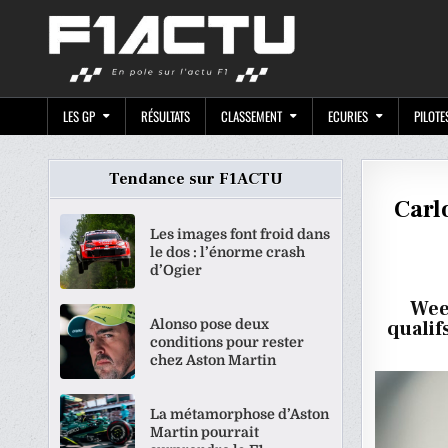
Skip
F1ACTU.CO
to
content
LES GP
RÉSULTATS
CLASSEMENT
ECURIES
PILOTE
Tendance sur F1ACTU
Carl
Les images font froid dans
le dos : l’énorme crash
d’Ogier
Wee
Alonso pose deux
qualif
conditions pour rester
chez Aston Martin
La métamorphose d’Aston
Martin pourrait