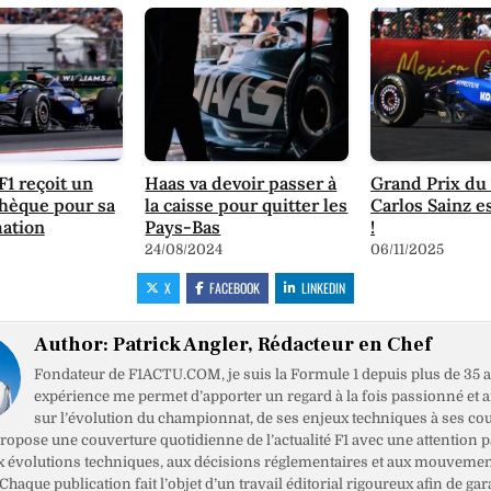
F1 reçoit un
Haas va devoir passer à
Grand Prix du 
hèque pour sa
la caisse pour quitter les
Carlos Sainz e
mation
Pays-Bas
!
24/08/2024
06/11/2025
X
FACEBOOK
LINKEDIN
Author:
Patrick Angler, Rédacteur en Chef
Fondateur de F1ACTU.COM, je suis la Formule 1 depuis plus de 35 a
expérience me permet d’apporter un regard à la fois passionné et 
sur l’évolution du championnat, de ses enjeux techniques à ses cou
opose une couverture quotidienne de l’actualité F1 avec une attention pa
x évolutions techniques, aux décisions réglementaires et aux mouveme
haque publication fait l’objet d’un travail éditorial rigoureux afin de gar