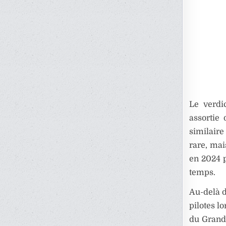
Le verdi
assortie
similaire
rare, mai
en 2024 p
temps.
Au-delà d
pilotes l
du Grand