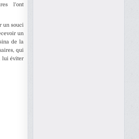
es l’ont
ar un souci
recevoir un
sina de la
aires, qui
 lui éviter