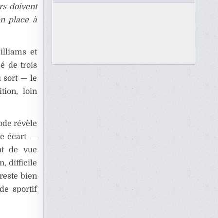
rs doivent
en place à
illiams et
é de trois
 sort — le
tion, loin
ode révèle
re écart —
nt de vue
 difficile
reste bien
e sportif