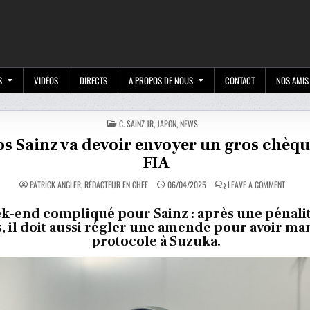
M
S
VIDÉOS
DIRECTS
A PROPOS DE NOUS
CONTACT
NOS AMIS
POSTED
C. SAINZ JR
,
JAPON
,
NEWS
IN
os Sainz va devoir envoyer un gros chèqu
FIA
ON
PATRICK ANGLER, RÉDACTEUR EN CHEF
06/04/2025
LEAVE A COMMENT
CARLOS
SAINZ
VA
k-end compliqué pour Sainz : après une pénali
DEVOIR
s, il doit aussi régler une amende pour avoir ma
ENVOYE
UN
protocole à Suzuka.
GROS
CHÈQUE
À
LA
FIA