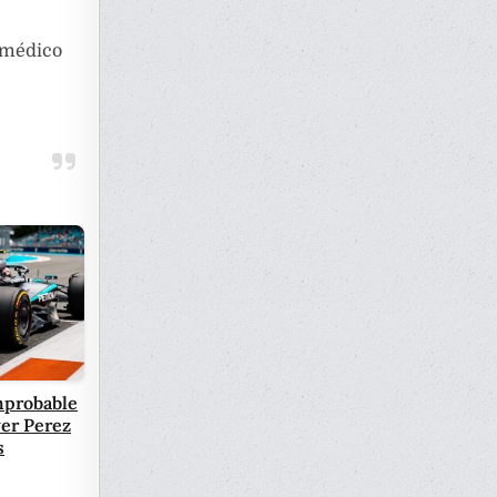
 médico
mprobable
yer Perez
s