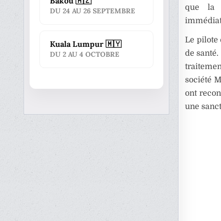
Bakou 🇦🇿
que la 
DU 24 AU 26 SEPTEMBRE
immédiate
Le pilote
Kuala Lumpur 🇲🇾
de santé.
DU 2 AU 4 OCTOBRE
traiteme
société M
ont recon
une sanct