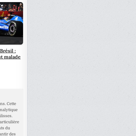
Brésil :
st malade
ns. Cette
analytique
lisses.
rticulière
nts du
antir des