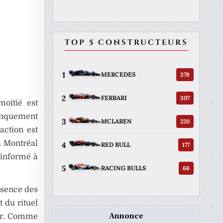
TOP 5 CONSTRUCTEURS
1
379
MERCEDES
2
307
FERRARI
oitié est
anquement
3
220
MCLAREN
raction est
à Montréal
4
177
RED BULL
 informé à
5
66
RACING BULLS
ésence des
 du rituel
Annonce
eur. Comme