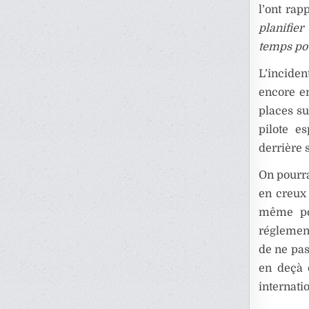
l’ont rap
planifier
temps po
L’incide
encore en
places su
pilote e
derrière 
On pourra
en creux 
même po
réglement
de ne pas
en deçà 
internatio