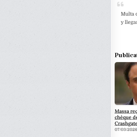
Multa 
y lleg
Publica
Massa reç
chèque de
Crashgat
07/03/202