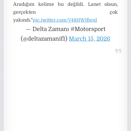
Aradığım kelime bu değildi. Lanet olsun,
gerçekten çok
yakındı.”
pic.twitter.com/V48HWtBgnI
— Delta Zamanı #Motorsport
(@deltazamanif1)
March 15, 2026