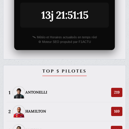
13j 21:51:15
🛰️ Météo et Horaires actualisés en temps réel
⚙️ Moteur SEO propulsé par F1ACTU
TOP 5 PILOTES
1
ANTONELLI
219
2
HAMILTON
169