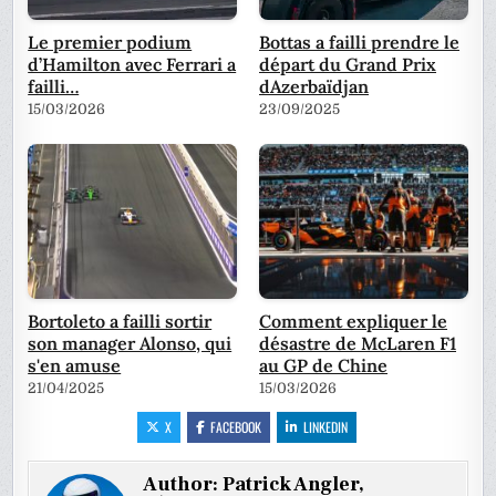
Le premier podium
Bottas a failli prendre le
d’Hamilton avec Ferrari a
départ du Grand Prix
failli…
dAzerbaïdjan
15/03/2026
23/09/2025
Bortoleto a failli sortir
Comment expliquer le
son manager Alonso, qui
désastre de McLaren F1
s'en amuse
au GP de Chine
21/04/2025
15/03/2026
X
FACEBOOK
LINKEDIN
Author:
Patrick Angler,