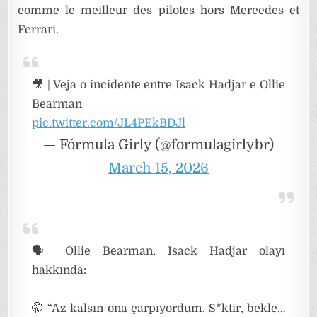
comme le meilleur des pilotes hors Mercedes et
Ferrari.
🎥 | Veja o incidente entre Isack Hadjar e Ollie
Bearman
pic.twitter.com/JL4PEkBDJl
— Fórmula Girly (@formulagirlybr)
March 15, 2026
🗣️ Ollie Bearman, Isack Hadjar olayı
hakkında:
🤫 “Az kalsın ona çarpıyordum. S*ktir, bekle…