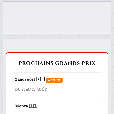
PROCHAINS GRANDS PRIX
Zandvoort 🇳🇱
🔥 SPRINT
DU 21 AU 23 AOÛT
Monza 🇮🇹