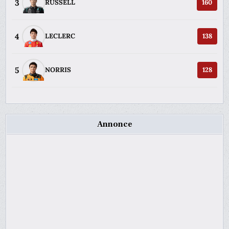
3
RUSSELL
160
4
LECLERC
138
5
NORRIS
128
Annonce