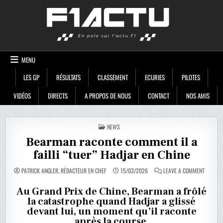
Skip
F1ACTU
to
content
MENU
LES GP
RÉSULTATS
CLASSEMENT
ECURIES
PILOTES
VIDÉOS
DIRECTS
A PROPOS DE NOUS
CONTACT
NOS AMIS
POSTED
NEWS
IN
Bearman raconte comment il a
failli “tuer” Hadjar en Chine
ON
PATRICK ANGLER, RÉDACTEUR EN CHEF
15/03/2026
LEAVE A COMMENT
BEARMA
RACONT
COMMEN
Au Grand Prix de Chine, Bearman a frôlé
IL
la catastrophe quand Hadjar a glissé
A
FAILLI
devant lui, un moment qu’il raconte
“TUER”
HADJAR
après la course.