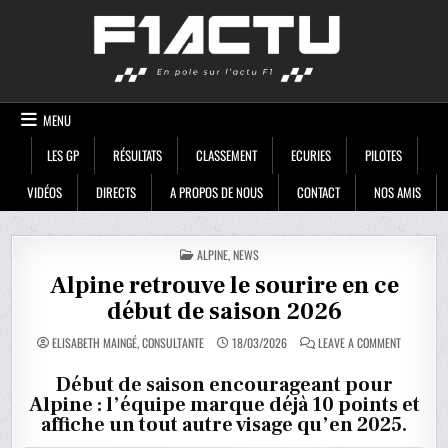
Skip
F1ACTU
to
content
MENU
LES GP
RÉSULTATS
CLASSEMENT
ECURIES
PILOTES
VIDÉOS
DIRECTS
A PROPOS DE NOUS
CONTACT
NOS AMIS
POSTED
ALPINE
,
NEWS
IN
Alpine retrouve le sourire en ce
début de saison 2026
ON
ELISABETH MAINGÉ, CONSULTANTE
18/03/2026
LEAVE A COMMENT
ALPINE
RETROUVE
LE
Début de saison encourageant pour
SOURIRE
Alpine : l’équipe marque déjà 10 points et
EN
CE
affiche un tout autre visage qu’en 2025.
DÉBUT
DE