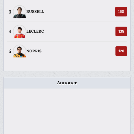
3
RUSSELL
160
4
LECLERC
138
5
NORRIS
128
Annonce