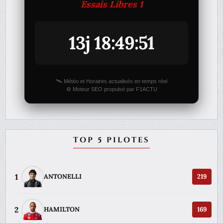
Essais Libres 1
13j 18:49:51
🛰️ Météo et Horaires actualisés en temps réel
⚙️ Moteur SEO propulsé par F1ACTU
TOP 5 PILOTES
1
ANTONELLI
219
2
HAMILTON
169