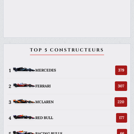
TOP 5 CONSTRUCTEURS
1
379
MERCEDES
2
307
FERRARI
3
220
MCLAREN
4
177
RED BULL
5
66
RACING BULLS