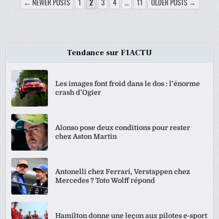
PAGINATION
← NEWER POSTS
1
2
3
4
…
11
OLDER POSTS →
DES
PUBLICATIONS
Tendance sur F1ACTU
Les images font froid dans le dos : l’énorme
crash d’Ogier
Alonso pose deux conditions pour rester
chez Aston Martin
Antonelli chez Ferrari, Verstappen chez
Mercedes ? Toto Wolff répond
Hamilton donne une leçon aux pilotes e-sport