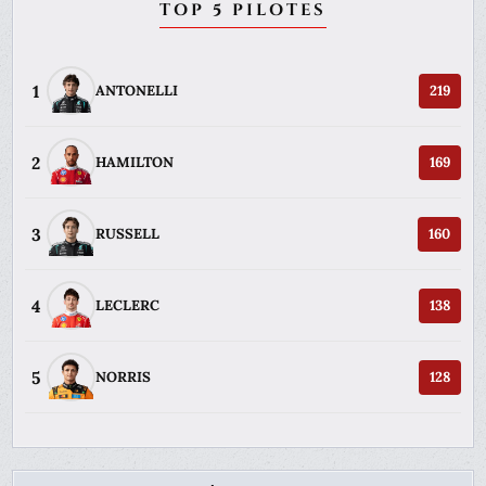
TOP 5 PILOTES
1
ANTONELLI
219
2
HAMILTON
169
3
RUSSELL
160
4
LECLERC
138
5
NORRIS
128