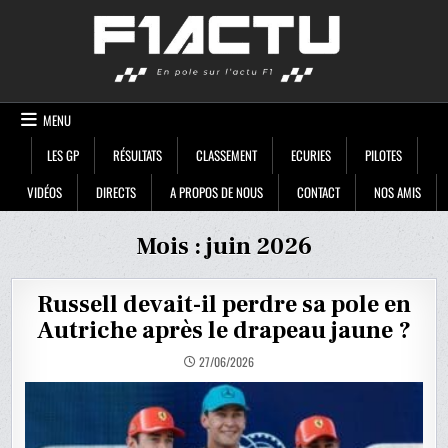
Skip
F1ACTU
to
content
MENU
LES GP
RÉSULTATS
CLASSEMENT
ECURIES
PILOTES
VIDÉOS
DIRECTS
A PROPOS DE NOUS
CONTACT
NOS AMIS
Mois :
juin 2026
Russell devait-il perdre sa pole en
Autriche après le drapeau jaune ?
27/06/2026