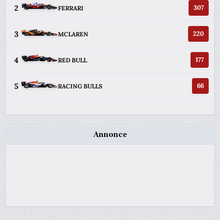
2
307
FERRARI
3
220
MCLAREN
4
177
RED BULL
5
66
RACING BULLS
Annonce