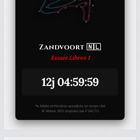
Zandvoort 🇳🇱
Essais Libres 1
12j 04:59:59
🛰️ Météo et Horaires actualisés en temps réel
⚙️ Moteur SEO propulsé par F1ACTU