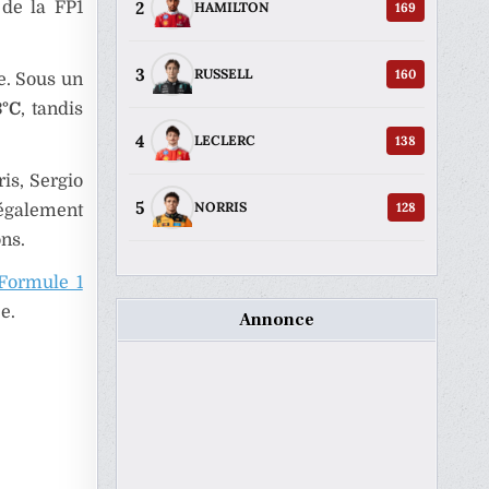
2
 de la FP1
169
HAMILTON
3
160
RUSSELL
e. Sous un
3°C
, tandis
4
138
LECLERC
is, Sergio
5
128
NORRIS
également
ons.
 Formule 1
e.
Annonce