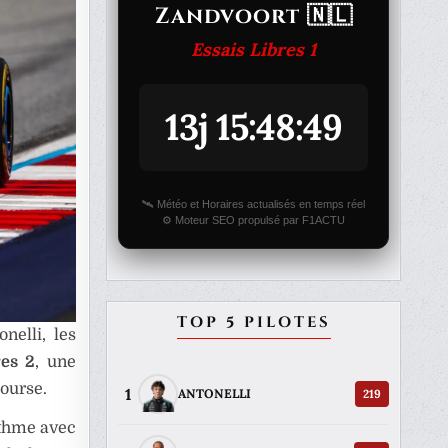
Zandvoort 🇳🇱
Essais Libres 1
13j 15:48:49
🛰️ Météo et Horaires actualisés en temps réel
⚙️ Moteur SEO propulsé par F1ACTU
TOP 5 PILOTES
nelli, les
res 2
, une
course.
1
219
ANTONELLI
ythme avec