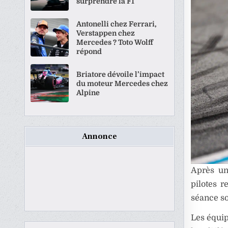
surprendre la F1
Antonelli chez Ferrari,
Verstappen chez
Mercedes ? Toto Wolff
répond
Briatore dévoile l’impact
du moteur Mercedes chez
Alpine
Annonce
Après u
pilotes 
séance so
Les équip