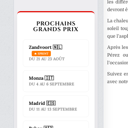
les diff
devront ê
La chaleu
PROCHAINS
GRANDS PRIX
soleil to
que l’asp
Zandvoort 🇳🇱
Après les
🔥 SPRINT
Pérez ou
DU 21 AU 23 AOÛT
l’occasion
Suivez en
Monza 🇮🇹
avec notr
DU 4 AU 6 SEPTEMBRE
Madrid 🇪🇸
DU 11 AU 13 SEPTEMBRE