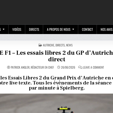
M
S
VIDÉOS
DIRECTS
A PROPOS DE NOUS
CONTACT
NOS AMIS
POSTED
AUTRICHE
,
DIRECTS
,
NEWS
IN
E F1 – Les essais libres 2 du GP d’Autric
direct
ON
PATRICK ANGLER, RÉDACTEUR EN CHEF
26/06/2026
LEAVE A COMMENT
LIVE
F1
–
 les Essais Libres 2 du Grand Prix d’Autriche en 
LES
otre live texte. Tous les évènements de la séanc
ESSAIS
LIBRES
par minute à Spielberg.
2
DU
GP
D’AUTRI
EN
DIRECT