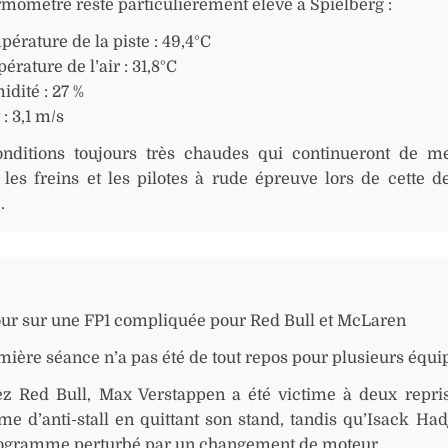
rmomètre reste particulièrement élevé à Spielberg :
érature de la piste : 49,4°C
pérature de l’air : 31,8°C
idité : 27 %
 : 3,1 m/s
nditions toujours très chaudes qui continueront de me
 les freins et les pilotes à rude épreuve lors de cette 
.
our sur une FP1 compliquée pour Red Bull et McLaren
mière séance n’a pas été de tout repos pour plusieurs équi
z Red Bull, Max Verstappen a été victime à deux repri
me d’anti-stall en quittant son stand, tandis qu’Isack Had
ogramme perturbé par un changement de moteur.