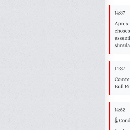
14:37
Après 
choses
essent
simula
14:37
Comme 
Bull Ri
14:52
🌡️ Con