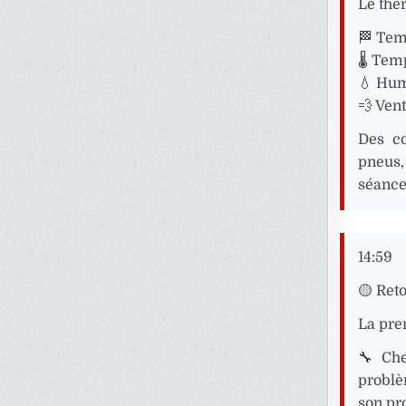
Le the
🏁 Temp
🌡️ Tem
💧 Hum
💨 Vent
Des co
pneus,
séance
14:59
🟡 Ret
La pre
🔧 Che
problè
son pr