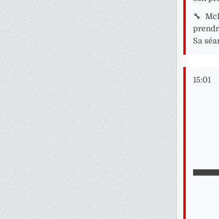
🔧 McL
prendre
Sa séa
15:01