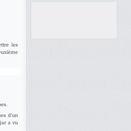
ttre les
deuxième
pes.
ses d’un
jar a vu