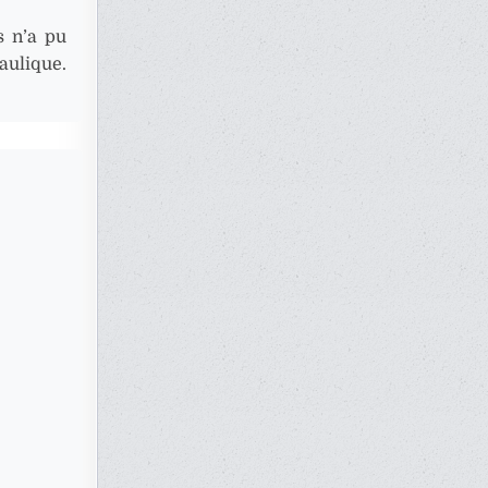
s n’a pu
aulique.