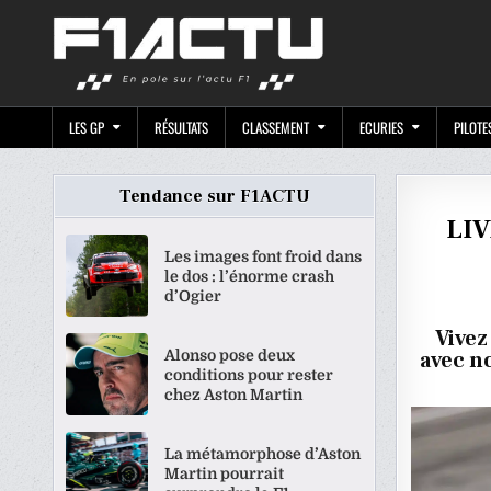
Skip
F1ACTU.CO
to
content
LES GP
RÉSULTATS
CLASSEMENT
ECURIES
PILOTE
Tendance sur F1ACTU
LIV
Les images font froid dans
le dos : l’énorme crash
d’Ogier
Vivez
Alonso pose deux
avec n
conditions pour rester
chez Aston Martin
La métamorphose d’Aston
Martin pourrait