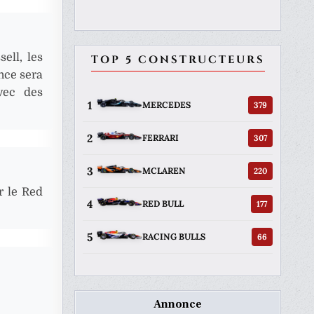
ell, les
TOP 5 CONSTRUCTEURS
nce sera
avec des
1
379
MERCEDES
2
307
FERRARI
3
220
MCLAREN
r le Red
4
177
RED BULL
5
66
RACING BULLS
Annonce