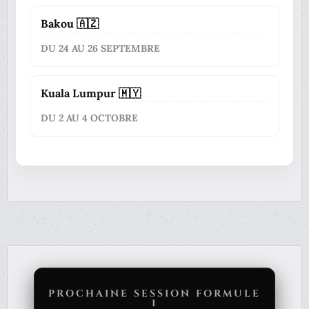
Bakou 🇦🇿
DU 24 AU 26 SEPTEMBRE
Kuala Lumpur 🇲🇾
DU 2 AU 4 OCTOBRE
PROCHAINE SESSION FORMULE
1