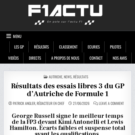
Skip
F1ACTU
to
content
MENU
LES GP
RÉSULTATS
CLASSEMENT
ECURIES
PILOTES
VIDÉOS
DIRECTS
A PROPOS DE NOUS
CONTACT
NOS AMIS
POSTED
AUTRICHE
,
NEWS
,
RÉSULTATS
IN
Résultats des essais libres 3 du GP
d’Autriche de Formule 1
ON
PATRICK ANGLER, RÉDACTEUR EN CHEF
27/06/2026
LEAVE A COMMENT
RÉSULT
DES
ESSAIS
George Russell signe le meilleur temps
LIBRES
de la FP3 devant Kimi Antonelli et Lewis
3
DU
Hamilton. Écarts faibles et suspense total
GP
D’AUTRI
avant les qualifications.