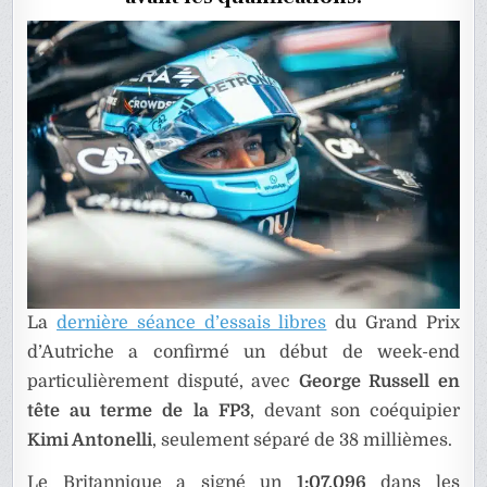
DE
FORMUL
1
La
dernière séance d’essais libres
du Grand Prix
d’Autriche a confirmé un début de week-end
particulièrement disputé, avec
George Russell en
tête au terme de la FP3
, devant son coéquipier
Kimi Antonelli
, seulement séparé de 38 millièmes.
Le Britannique a signé un
1:07.096
dans les