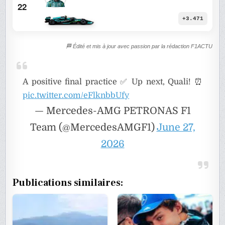
22
+3.471
🏁 Édité et mis à jour avec passion par la rédaction F1ACTU
A positive final practice ✅ Up next, Quali! ⏰
pic.twitter.com/eFlknbbUfy
— Mercedes-AMG PETRONAS F1
Team (@MercedesAMGF1)
June 27,
2026
Publications similaires: