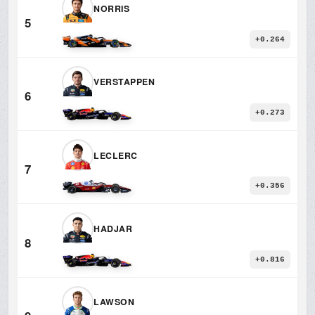
NORRIS
5
+0.264
VERSTAPPEN
6
+0.273
LECLERC
7
+0.356
HADJAR
8
+0.816
LAWSON