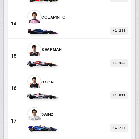
COLAPINTO
14
+1.298
BEARMAN
15
+1.433
OCON
16
+1.611
SAINZ
17
+1.747