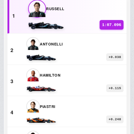
RUSSELL
1
1:07.096
ANTONELLI
2
+0.038
HAMILTON
3
+0.115
PIASTRI
4
+0.248