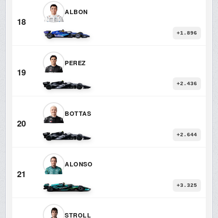
ALBON
18
+1.896
PEREZ
19
+2.436
BOTTAS
20
+2.644
ALONSO
21
+3.325
STROLL