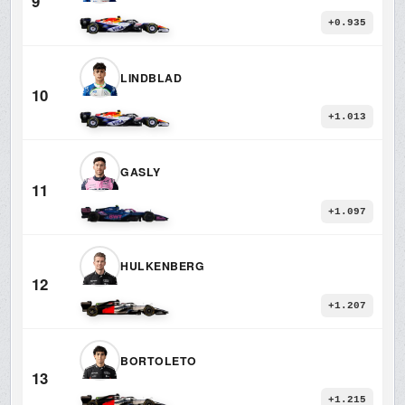
9
+0.935
LINDBLAD
10
+1.013
GASLY
11
+1.097
HULKENBERG
12
+1.207
BORTOLETO
13
+1.215