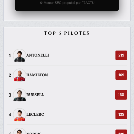
⚙️ Moteur SEO propulsé par F1ACTU
TOP 5 PILOTES
1
ANTONELLI
219
2
HAMILTON
169
3
RUSSELL
160
4
LECLERC
138