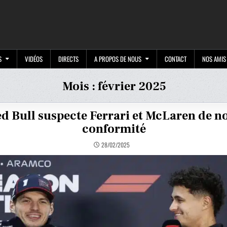
M
S
VIDÉOS
DIRECTS
A PROPOS DE NOUS
CONTACT
NOS AMIS
Mois :
février 2025
d Bull suspecte Ferrari et McLaren de n
conformité
28/02/2025