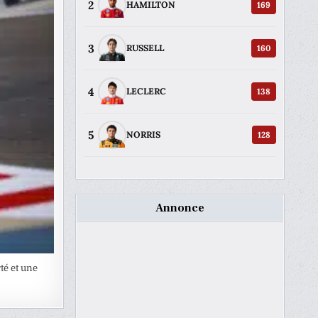
2
169
HAMILTON
3
160
RUSSELL
4
138
LECLERC
5
128
NORRIS
Annonce
té et une