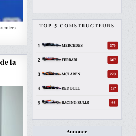
TOP 5 CONSTRUCTEURS
 premiers
1
379
MERCEDES
2
307
FERRARI
 de la
3
220
MCLAREN
4
177
RED BULL
5
66
RACING BULLS
Annonce