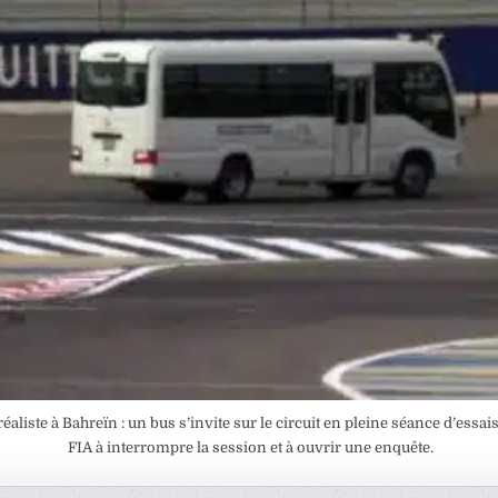
éaliste à Bahreïn : un bus s’invite sur le circuit en pleine séance d’essais
FIA à interrompre la session et à ouvrir une enquête.