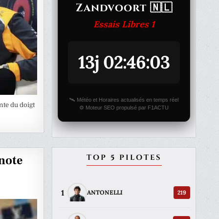
Zandvoort 🇳🇱
Essais Libres 1
13j 02:46:03
🛰️ Météo et Horaires actualisés en temps réel
nte du doigt
⚙️ Moteur SEO propulsé par F1ACTU
TOP 5 PILOTES
 note
1
219
ANTONELLI