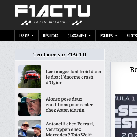
Skip
F1ACTU.CO
to
content
LES GP
RÉSULTATS
CLASSEMENT
ECURIES
PILOTE
Tendance sur F1ACTU
Re
Les images font froid dans
le dos : l’énorme crash
d’Ogier
Alonso pose deux
conditions pour rester
chez Aston Martin
Antonelli chez Ferrari,
Verstappen chez
Mercedes ? Toto Wolff