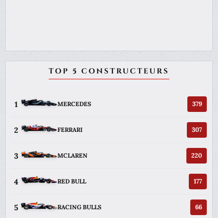
TOP 5 CONSTRUCTEURS
1
379
MERCEDES
2
307
FERRARI
3
220
MCLAREN
4
177
RED BULL
5
66
RACING BULLS