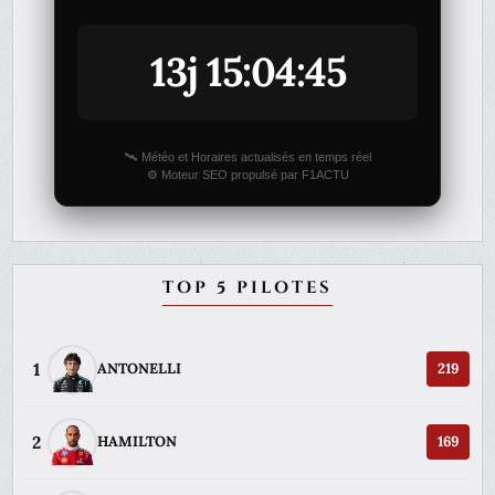
13j 15:04:45
🛰️ Météo et Horaires actualisés en temps réel
⚙️ Moteur SEO propulsé par F1ACTU
TOP 5 PILOTES
1
ANTONELLI
219
2
HAMILTON
169