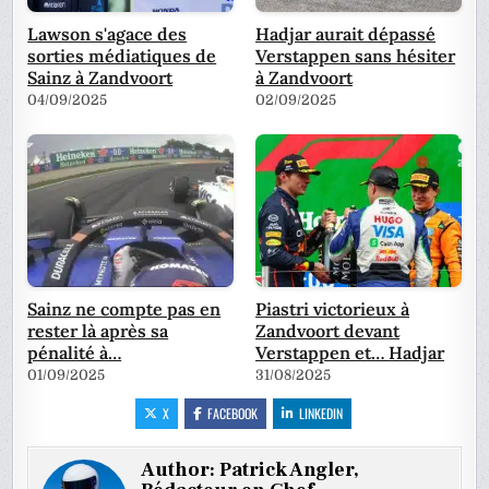
Lawson s'agace des
Hadjar aurait dépassé
sorties médiatiques de
Verstappen sans hésiter
Sainz à Zandvoort
à Zandvoort
04/09/2025
02/09/2025
Sainz ne compte pas en
Piastri victorieux à
rester là après sa
Zandvoort devant
pénalité à…
Verstappen et… Hadjar
01/09/2025
31/08/2025
X
FACEBOOK
LINKEDIN
Author:
Patrick Angler,