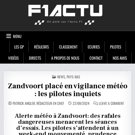
Skip
F1ACTU
to
content
MENU
LES GP
RÉSULTATS
CLASSEMENT
ECURIES
PILOTES
VIDÉOS
DIRECTS
A PROPOS DE NOUS
CONTACT
NOS AMIS
POSTED
NEWS
,
PAYS-BAS
IN
Zandvoort placé en vigilance météo
: les pilotes inquiets
ON
PATRICK ANGLER, RÉDACTEUR EN CHEF
22/08/2024
LEAVE A COMMENT
ZANDVO
PLACÉ
EN
Alerte météo à Zandvoort: des rafales
VIGILAN
dangereuses menacent les séances
MÉTÉO
:
d’essais. Les pilotes s’attendent à un
LES
PILOTES
week-end mouvementé, prudence