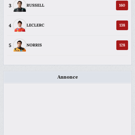
3
RUSSELL
160
4
LECLERC
138
5
NORRIS
128
Annonce