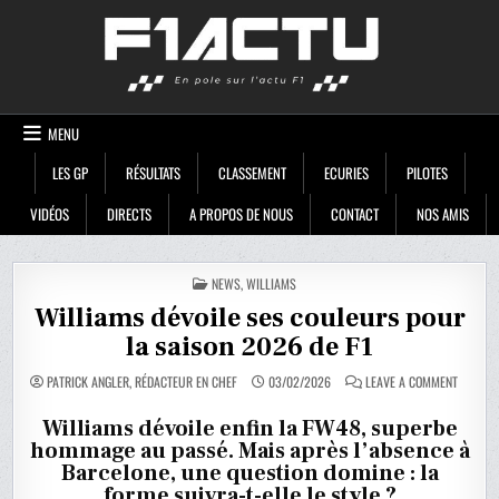
Skip
F1ACTU
to
content
MENU
LES GP
RÉSULTATS
CLASSEMENT
ECURIES
PILOTES
VIDÉOS
DIRECTS
A PROPOS DE NOUS
CONTACT
NOS AMIS
POSTED
NEWS
,
WILLIAMS
IN
Williams dévoile ses couleurs pour
la saison 2026 de F1
ON
PATRICK ANGLER, RÉDACTEUR EN CHEF
03/02/2026
LEAVE A COMMENT
WILLIA
DÉVOILE
SES
Williams dévoile enfin la FW48, superbe
COULEU
hommage au passé. Mais après l’absence à
POUR
LA
Barcelone, une question domine : la
SAISON
2026
forme suivra-t-elle le style ?