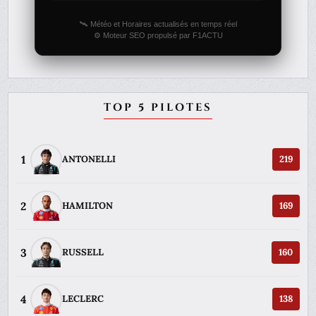
🛰️ Météo et Horaires actualisés en temps réel
⚙️ Moteur SEO propulsé par F1ACTU
TOP 5 PILOTES
1
ANTONELLI
219
2
HAMILTON
169
3
RUSSELL
160
4
LECLERC
138