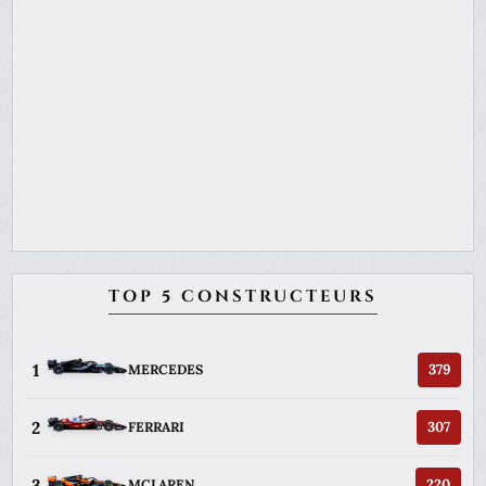
TOP 5 CONSTRUCTEURS
1
379
MERCEDES
2
307
FERRARI
3
220
MCLAREN