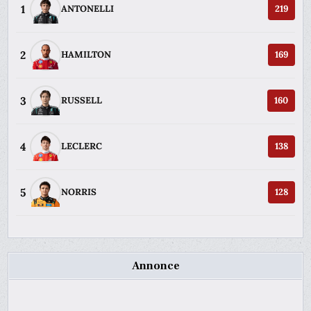
1
ANTONELLI
219
2
HAMILTON
169
3
RUSSELL
160
4
LECLERC
138
5
NORRIS
128
Annonce