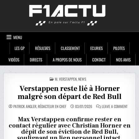
Skip
F1ACTU
to
content
MENU
LES GP
RÉSULTATS
CLASSEMENT
ECURIES
PILOTES
VIDÉOS
DIRECTS
A PROPOS DE NOUS
CONTACT
NOS AMIS
POSTED
M. VERSTAPPEN
,
NEWS
IN
Verstappen reste lié à Horner
malgré son départ de Red Bull
ON
PATRICK ANGLER, RÉDACTEUR EN CHEF
03/01/2026
LEAVE A COMMENT
VERSTA
RESTE
LIÉ
Max Verstappen confirme rester en
À
contact régulier avec Christian Horner en
HORNER
MALGRÉ
dépit de son éviction de Red Bull,
SON
DÉPART
soulignant un lien personnel intact.