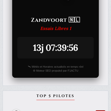
Zandvoort 🇳🇱
Essais Libres 1
13j 07:39:56
🛰️ Météo et Horaires actualisés en temps réel
⚙️ Moteur SEO propulsé par F1ACTU
TOP 5 PILOTES