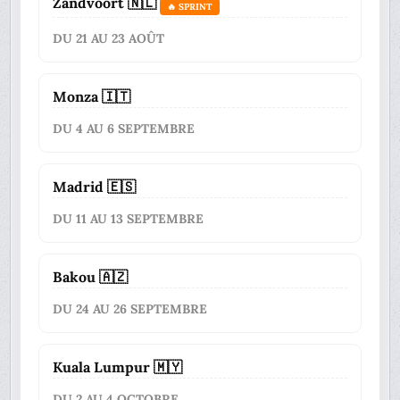
Zandvoort 🇳🇱
🔥 SPRINT
DU 21 AU 23 AOÛT
Monza 🇮🇹
DU 4 AU 6 SEPTEMBRE
Madrid 🇪🇸
DU 11 AU 13 SEPTEMBRE
Bakou 🇦🇿
DU 24 AU 26 SEPTEMBRE
Kuala Lumpur 🇲🇾
DU 2 AU 4 OCTOBRE