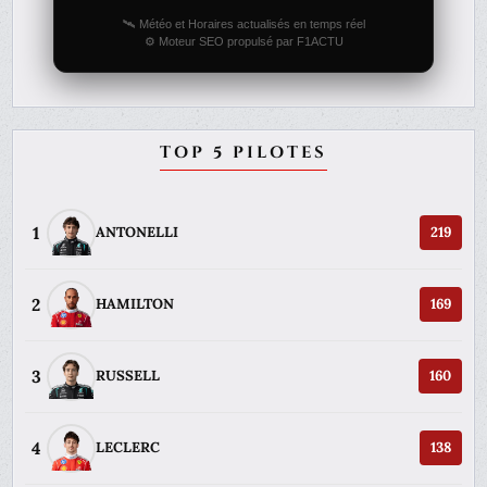
🛰️ Météo et Horaires actualisés en temps réel
⚙️ Moteur SEO propulsé par F1ACTU
TOP 5 PILOTES
1
ANTONELLI
219
2
HAMILTON
169
3
RUSSELL
160
4
LECLERC
138