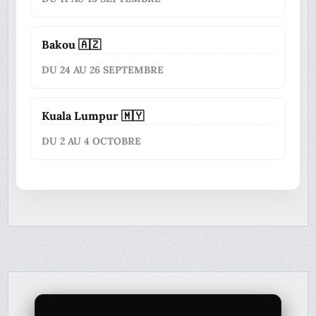
Bakou 🇦🇿
DU 24 AU 26 SEPTEMBRE
Kuala Lumpur 🇲🇾
DU 2 AU 4 OCTOBRE