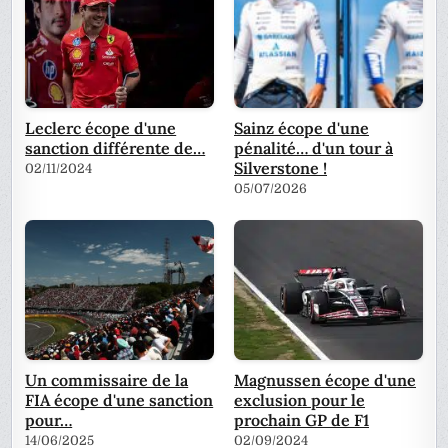
Leclerc écope d'une
Sainz écope d'une
sanction différente de…
pénalité… d'un tour à
Silverstone !
02/11/2024
05/07/2026
Un commissaire de la
Magnussen écope d'une
FIA écope d'une sanction
exclusion pour le
pour…
prochain GP de F1
14/06/2025
02/09/2024