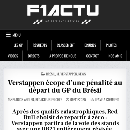
Skip
F1ACTU
to
content
MENU
LES GP
RÉSULTATS
CLASSEMENT
ECURIES
PILOTES
VIDÉOS
DIRECTS
A PROPOS DE NOUS
CONTACT
NOS AMIS
POSTED
BRÉSIL
,
M. VERSTAPPEN
,
NEWS
IN
Verstappen écope d’une pénalité au
départ du GP du Brésil
ON
PATRICK ANGLER, RÉDACTEUR EN CHEF
09/11/2025
LEAVE A COMMENT
VERSTA
ÉCOPE
D’UNE
Après des qualifs catastrophiques, Red
PÉNALIT
Bull choisit de repartir à zéro :
AU
DÉPART
Verstappen partira de la voie des stands
DU
GP
avec une RB21 entièrement révisée.